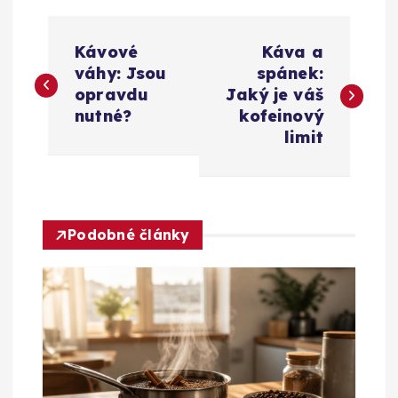
N
Kávové
Káva a
a
váhy: Jsou
spánek:
opravdu
Jaký je váš
v
nutné?
kofeinový
limit
i
g
Podobné články
a
c
e
p