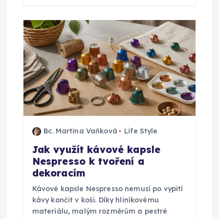
e
k
Bc. Martina Vaňková
Life Style
Jak využít kávové kapsle
Nespresso k tvoření a
dekoracím
Kávové kapsle Nespresso nemusí po vypití
kávy končit v koši. Díky hliníkovému
materiálu, malým rozměrům a pestré