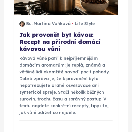
r
o
Bc. Martina Vaňková
Life Style
Jak provonět byt kávou:
p
Recept na přírodní domácí
kávovou vůni
ř
Kávová vůně patří k nejpříjemnějším
í
domácím aromatům: je teplá, známá a
většině lidí okamžitě navodí pocit pohody.
s
Dobrá zpráva je, že k provonění bytu
nepotřebujete drahé osvěžovače ani
p
syntetické spreje. Stačí několik běžných
surovin, trochu času a správný postup. V
textu najdete konkrétní recepty, tipy i to,
ě
jak vůni udržet co nejdéle.
v