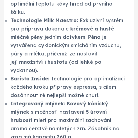
optimální teplotu kávy hned od prvního
šálku.
Technologie Milk Maestro:
Exkluzivní systém
pro přípravu dokonale
krémové a husté
mléčné pěny
jedním dotykem. Pěna je
vytvářena cyklonickým smícháním vzduchu,
páry a mléka, přičemž lze nastavit
její
množství i hustotu
(od lehké po
vydatnou).
Barista Inside:
Technologie pro optimalizaci
každého kroku přípravy espressa, s cílem
dosáhnout té nejlepší možné chuti.
Integrovaný mlýnek:
Kovový kónický
mlýnek
s možností nastavení
5 úrovní
hrubosti
mletí pro maximální zachování
aroma čerstvě namletých zrn. Zásobník na
zrna má kapacitu 260 g.