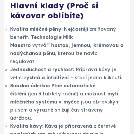
Hlavní klady (Proč si
kávovar oblíbíte)
Kvalita mléčné pěny:
Nejčastěji zmiňovaný
benefit.
Technologie Milk
Maestro
vytváří
hustou, jemnou, krémovou a
nadýchanou pěnu
, kterou lze navíc
regulovat.
Jednoduchost a rychlost:
Příprava kávy je
velmi
rychlá a intuitivní
– stačí jedno kliknutí.
Snadná údržba:
Plně automatické
čištění
(jen 3 tablety ročně) a možnost
mytí
mléčného systému v myčce
jsou obrovským
plusem a výrazně snižují čas strávený
údržbou.
Kvalita kávy:
Káva je připravená z čerstvě
namletých zrn, má výbornou chuť a je