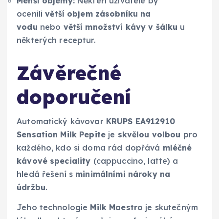
Menší objemy:
Někteří uživatelé by
ocenili
větší objem zásobníku na
vodu
nebo
větší množství kávy v šálku
u
některých receptur.
Závěrečné
doporučení
Automatický kávovar
KRUPS EA912910
Sensation Milk Pepite
je
skvělou volbou
pro
každého, kdo si doma rád dopřává
mléčné
kávové speciality
(cappuccino, latte) a
hledá řešení s
minimálními nároky na
údržbu
.
Jeho technologie
Milk Maestro
je skutečným