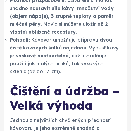
Možnost přizpůsobení:
Uživatelé si mohou
snadno
nastavit sílu kávy, množství vody
(objem nápoje), 3 stupně teploty a poměr
mléčné pěny
. Navíc si můžete uložit
až 2
vlastní oblíbené receptury
.
Pohodlí:
Kávovar umožňuje přípravu
dvou
čistě kávových šálků najednou
. Výpusť kávy
je
výškově nastavitelná
, což usnadňuje
použití jak malých hrnků, tak vysokých
sklenic (až do 13 cm).
Čištění a údržba –
Velká výhoda
Jednou z největších chválených předností
kávovaru je jeho
extrémně snadná a