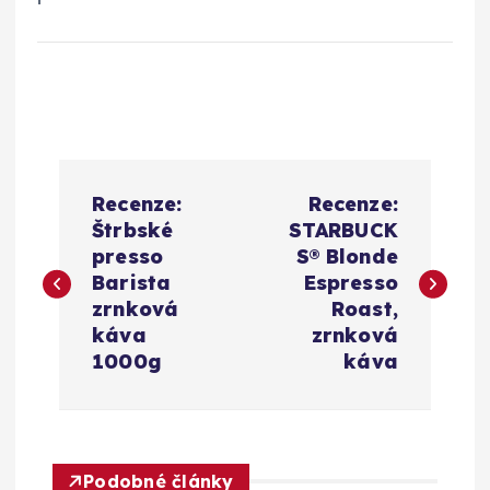
N
Recenze:
Recenze:
a
Štrbské
STARBUCK
presso
S® Blonde
v
Barista
Espresso
zrnková
Roast,
i
káva
zrnková
1000g
káva
g
a
Podobné články