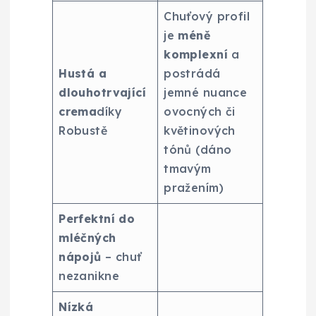
Chuťový profil
je
méně
komplexní
a
Hustá a
postrádá
dlouhotrvající
jemné nuance
crema
díky
ovocných či
Robustě
květinových
tónů (dáno
tmavým
pražením)
Perfektní do
mléčných
nápojů
– chuť
nezanikne
Nízká