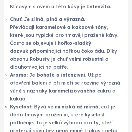
Klíčovým slovem u této kávy je
Intenzita
.
Chuť:
Je
silná, plná a výrazná
.
Převládají
karamelové a kakaové tóny
,
které jsou typické pro tmavěji pražené kávy.
Často se objevuje i
hořko-sladký
dozvuk
připomínající hořkou čokoládu. Díky
obsahu Robusty je chuť velmi
robustní
a
dlouhotrvající na patře.
Aroma:
Je
bohaté a intenzivní
. Už po
otevření balení a při mletí se rozvine výrazná
vůně s náznaky
karamelizovaného cukru
a
kakaa.
Kyselost:
Bývá velmi
nízká až mírná
, což je
dáno tmavým pražením, které kyselost
potlačuje. To je velká výhoda pro ty, kteří
preferují kávu bez nepříjemné trpkosti nebo