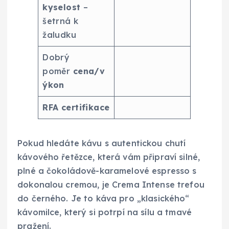
kyselost
–
šetrná k
žaludku
Dobrý
poměr
cena/v
ýkon
RFA certifikace
Pokud hledáte kávu s autentickou chutí
kávového řetězce, která vám připraví silné,
plné a čokoládově-karamelové espresso s
dokonalou cremou, je Crema Intense trefou
do černého. Je to káva pro „klasického“
kávomilce, který si potrpí na sílu a tmavé
pražení.