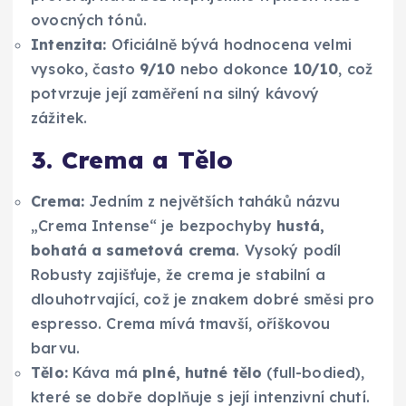
ovocných tónů.
Intenzita:
Oficiálně bývá hodnocena velmi
vysoko, často
9/10
nebo dokonce
10/10
, což
potvrzuje její zaměření na silný kávový
zážitek.
3. Crema a Tělo
Crema:
Jedním z největších taháků názvu
„Crema Intense“ je bezpochyby
hustá,
bohatá a sametová crema
. Vysoký podíl
Robusty zajišťuje, že crema je stabilní a
dlouhotrvající, což je znakem dobré směsi pro
espresso. Crema mívá tmavší, oříškovou
barvu.
Tělo:
Káva má
plné, hutné tělo
(full-bodied),
které se dobře doplňuje s její intenzivní chutí.