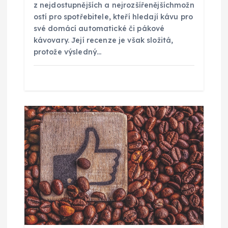
p
z nejdostupnějších a nejrozšířenějšíchmožn
ostí pro spotřebitele, kteří hledají kávu pro
ě
své domácí automatické či pákové
kávovary. Její recenze je však složitá,
v
protože výsledný…
e
k