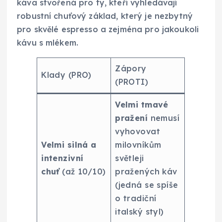
káva stvořená pro ty, kteří vyhledávají
robustní chuťový základ, který je nezbytný
pro skvělé espresso a zejména pro jakoukoli
kávu s mlékem.
Zápory
Klady (PRO)
(PROTI)
Velmi tmavé
pražení
nemusí
vyhovovat
Velmi silná a
milovníkům
intenzivní
světleji
chuť
(až 10/10)
pražených káv
(jedná se spíše
o tradiční
italský styl)