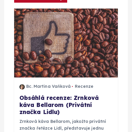
c
e
p
r
o
p
ř
Bc. Martina Vaňková
Recenze
Obsáhlá recenze: Zrnková
í
káva Bellarom (Privátní
značka Lidlu)
s
Zrnková káva Bellarom, jakožto privátní
značka řetězce Lidl, představuje jednu