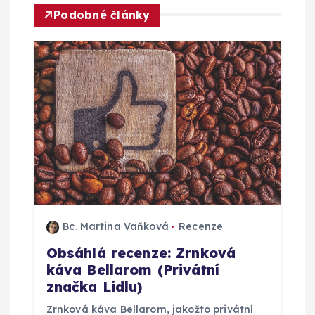
c
Podobné články
e
p
r
o
p
ř
Bc. Martina Vaňková
Recenze
í
Obsáhlá recenze: Zrnková
káva Bellarom (Privátní
s
značka Lidlu)
Zrnková káva Bellarom, jakožto privátní