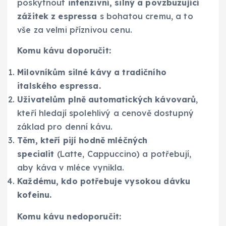
poskytnout
intenzivní, silný a povzbuzující
zážitek z espressa
s bohatou cremu, a to
vše za velmi příznivou cenu.
Komu kávu doporučit:
Milovníkům silné kávy a tradičního
italského espressa.
Uživatelům plně automatických kávovarů
,
kteří hledají spolehlivý a cenově dostupný
základ pro denní kávu.
Těm, kteří pijí hodně mléčných
specialit
(Latte, Cappuccino) a potřebují,
aby káva v mléce vynikla.
Každému, kdo potřebuje vysokou dávku
kofeinu.
Komu kávu nedoporučit: