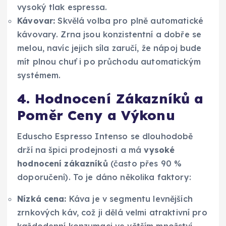
vysoký tlak espressa.
Kávovar:
Skvělá volba pro plně automatické
kávovary. Zrna jsou konzistentní a dobře se
melou, navíc jejich síla zaručí, že nápoj bude
mít plnou chuť i po průchodu automatickým
systémem.
4. Hodnocení Zákazníků a
Poměr Ceny a Výkonu
Eduscho Espresso Intenso se dlouhodobě
drží na špici prodejnosti a má
vysoké
hodnocení zákazníků
(často přes 90 %
doporučení). To je dáno několika faktory:
Nízká cena:
Káva je v segmentu levnějších
zrnkových káv, což ji dělá velmi atraktivní pro
každodenní konzumaci ve větším množství.