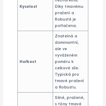
Kyselost
Díky tmavému
pražení a
Robustě je
potlačena.
Znatelná a
dominantní,
ale ve
vyváženém
Hořkost
poměru k
celkové síle.
Typická pro
tmavé pražení
a Robustu.
Silné, pražené,
s tóny tmavé