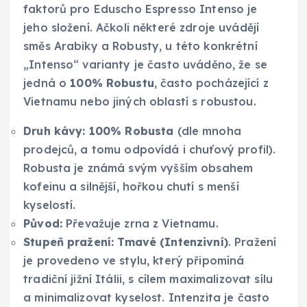
faktorů pro Eduscho Espresso Intenso je
jeho složení. Ačkoli některé zdroje uvádějí
směs Arabiky a Robusty, u této konkrétní
„Intenso“ varianty je často uváděno, že se
jedná o
100% Robustu
, často pocházející z
Vietnamu nebo jiných oblastí s robustou.
Druh kávy:
100% Robusta
(dle mnoha
prodejců, a tomu odpovídá i chuťový profil).
Robusta je známá svým vyšším obsahem
kofeinu a silnější, hořkou chutí s menší
kyselostí.
Původ:
Převažuje zrna z Vietnamu.
Stupeň pražení:
Tmavé (Intenzivní)
. Pražení
je provedeno ve stylu, který připomíná
tradiční jižní Itálii, s cílem maximalizovat sílu
a minimalizovat kyselost. Intenzita je často