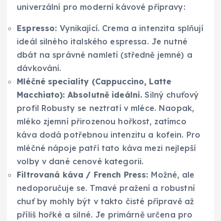
univerzální pro moderní kávové přípravy:
Espresso:
Vynikající. Crema a intenzita splňují
ideál silného italského espressa. Je nutné
dbát na správné namletí (středně jemné) a
dávkování.
Mléčné speciality (Cappuccino, Latte
Macchiato):
Absolutně ideální.
Silný chuťový
profil Robusty se neztratí v mléce. Naopak,
mléko zjemní přirozenou hořkost, zatímco
káva dodá potřebnou intenzitu a kofein. Pro
mléčné nápoje patří tato káva mezi nejlepší
volby v dané cenové kategorii.
Filtrovaná káva / French Press:
Možné, ale
nedoporučuje se. Tmavé pražení a robustní
chuť by mohly být v takto čisté přípravě až
příliš hořké a silné. Je primárně určena pro