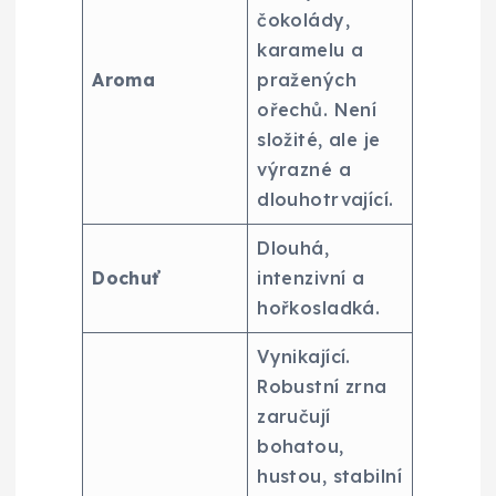
čokolády,
karamelu a
Aroma
pražených
ořechů. Není
složité, ale je
výrazné a
dlouhotrvající.
Dlouhá,
Dochuť
intenzivní a
hořkosladká.
Vynikající.
Robustní zrna
zaručují
bohatou,
hustou, stabilní