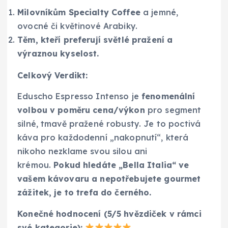
Milovníkům Specialty Coffee
a jemné,
ovocné či květinové Arabiky.
Těm, kteří preferují světlé pražení a
výraznou kyselost.
Celkový Verdikt:
Eduscho Espresso Intenso je
fenomenální
volbou v poměru cena/výkon
pro segment
silné, tmavě pražené robusty. Je to poctivá
káva pro každodenní „nakopnutí“, která
nikoho nezklame svou silou ani
krémou.
Pokud hledáte „Bella Italia“ ve
vašem kávovaru a nepotřebujete gourmet
zážitek, je to trefa do černého.
Konečné hodnocení (5/5 hvězdiček v rámci
své kategorie):