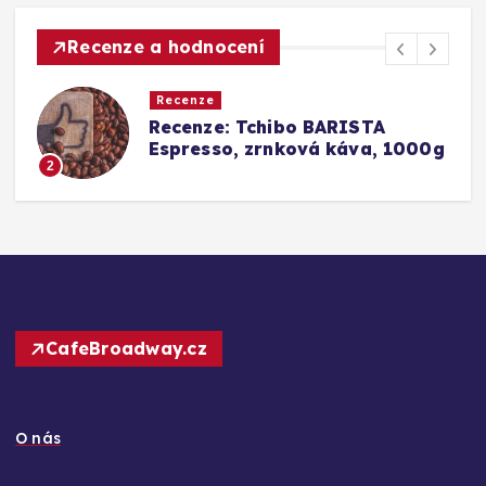
Recenze a hodnocení
Recenze
Srovnání a recenze: Tchibo
g
Barista Caffè Crema vs.
Konkurence (Fairtrade Crema)
3
CafeBroadway.cz
O nás