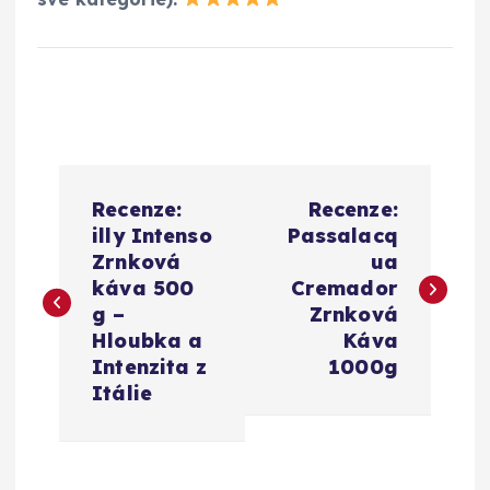
N
Recenze:
Recenze:
a
illy Intenso
Passalacq
Zrnková
ua
v
káva 500
Cremador
g –
Zrnková
i
Hloubka a
Káva
Intenzita z
1000g
g
Itálie
a