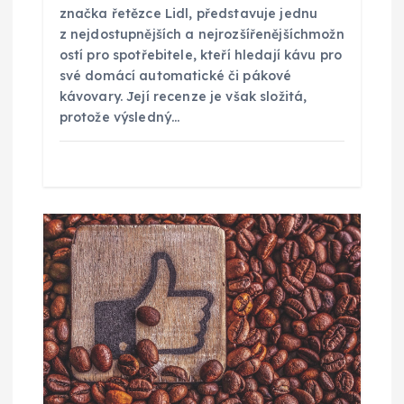
p
značka řetězce Lidl, představuje jednu
z nejdostupnějších a nejrozšířenějšíchmožn
ě
ostí pro spotřebitele, kteří hledají kávu pro
své domácí automatické či pákové
v
kávovary. Její recenze je však složitá,
protože výsledný…
e
k