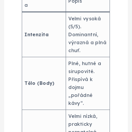
Popis
a
Velmi vysoká
(5/5).
Intenzita
Dominantní,
výrazná a plná
chuť.
Plné, hutné a
sirupovité.
Přispívá k
Tělo (Body)
dojmu
„pořádné
kávy“.
Velmi nízká,
prakticky
neznatelná.