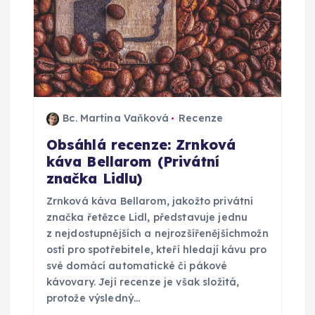
o
p
ř
Bc. Martina Vaňková
Recenze
í
Obsáhlá recenze: Zrnková
s
káva Bellarom (Privátní
značka Lidlu)
p
Zrnková káva Bellarom, jakožto privátní
značka řetězce Lidl, představuje jednu
ě
z nejdostupnějších a nejrozšířenějšíchmožn
ostí pro spotřebitele, kteří hledají kávu pro
v
své domácí automatické či pákové
kávovary. Její recenze je však složitá,
e
protože výsledný…