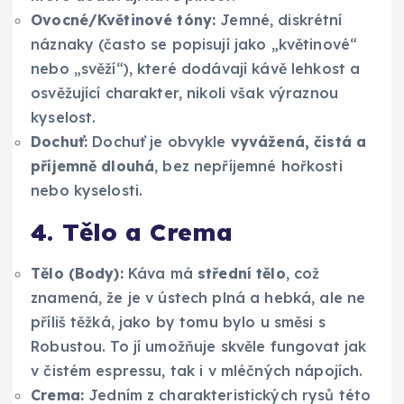
Ovocné/Květinové tóny:
Jemné, diskrétní
náznaky (často se popisují jako „květinové“
nebo „svěží“), které dodávají kávě lehkost a
osvěžující charakter, nikoli však výraznou
kyselost.
Dochuť:
Dochuť je obvykle
vyvážená, čistá a
příjemně dlouhá
, bez nepříjemné hořkosti
nebo kyselosti.
4. Tělo a Crema
Tělo (Body):
Káva má
střední tělo
, což
znamená, že je v ústech plná a hebká, ale ne
příliš těžká, jako by tomu bylo u směsi s
Robustou. To jí umožňuje skvěle fungovat jak
v čistém espressu, tak i v mléčných nápojích.
Crema:
Jedním z charakteristických rysů této