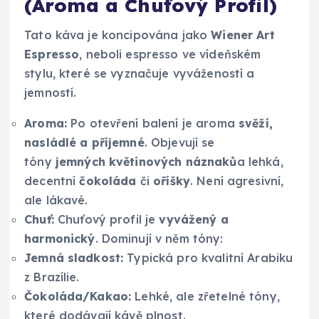
(Aroma a Chuťový Profil)
Tato káva je koncipována jako
Wiener Art
Espresso
, neboli espresso ve vídeňském
stylu, které se vyznačuje vyvážeností a
jemností.
Aroma:
Po otevření balení je aroma
svěží,
nasládlé a příjemné
. Objevují se
tóny
jemných květinových náznaků
a lehká,
decentní
čokoláda
či
oříšky
. Není agresivní,
ale lákavé.
Chuť:
Chuťový profil je
vyvážený a
harmonický
. Dominují v něm tóny:
Jemná sladkost:
Typická pro kvalitní Arabiku
z Brazílie.
Čokoláda/Kakao:
Lehké, ale zřetelné tóny,
které dodávají kávě plnost.