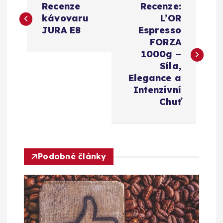
Recenze
Recenze:
a
kávovaru
L’OR
JURA E8
Espresso
v
FORZA
1000g –
i
Síla,
Elegance a
g
Intenzivní
Chuť
a
c
Podobné články
e
p
r