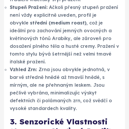
Stupeň Pražení:
Ačkoli přesný stupeň pražení
není vždy explicitně uveden, profil je
obvykle
střední (medium roast)
, což je
ideální pro zachování jemných ovocných a
květinových tónů Arabiky, ale zároveň pro
dosažení plného těla a husté cremy. Pražení v
tomto stylu bývá šetrnější než velmi tmavé
italské pražení.
Vzhled Zrn:
Zrna jsou obvykle jednotná, v
barvě středně hnědé až tmavší hnědé, s
mírným, ale ne přehnaným leskem. Jsou
pečlivě vybrána, minimalizujíc výskyt
defektních či polámaných zrn, což svědčí o
vysoké standardech kvality.
3. Senzorické Vlastnosti