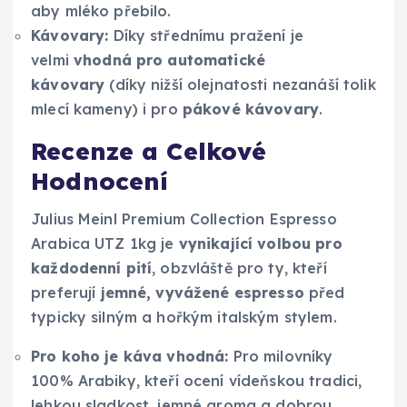
aby mléko přebilo.
Kávovary:
Díky střednímu pražení je
velmi
vhodná pro automatické
kávovary
(díky nižší olejnatosti nezanáší tolik
mlecí kameny) i pro
pákové kávovary
.
Recenze a Celkové
Hodnocení
Julius Meinl Premium Collection Espresso
Arabica UTZ 1kg je
vynikající volbou pro
každodenní pití
, obzvláště pro ty, kteří
preferují
jemné, vyvážené espresso
před
typicky silným a hořkým italským stylem.
Pro koho je káva vhodná:
Pro milovníky
100% Arabiky, kteří ocení vídeňskou tradici,
lehkou sladkost, jemné aroma a dobrou