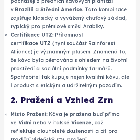
pocházejí z předních kávových plantáží
v
Brazílii
a
Střední Americe
. Tato kombinace
zajišťuje klasický a vyvážený chuťový základ,
typický pro prémiové směsi Arabiky.
Certifikace UTZ:
Přítomnost
certifikace
UTZ
(nyní součást Rainforest
Alliance) je významným plusem. Znamená to,
že káva byla pěstována s ohledem na životní
prostředí a sociální podmínky farmářů.
Spotřebitel tak kupuje nejen kvalitní kávu, ale
i produkt s etickým a udržitelným pozadím.
2. Pražení a Vzhled Zrn
Místo Pražení:
Káva je pražena buď přímo
ve
Vídni
nebo v italské
Vicenze
, což
reflektuje dlouholeté zkušenosti a cit pro
tradiční vídeňský styl pražení.