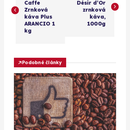
Caffe
Désir d’Or
v
Zrnková
zrnková
káva Plus
káva,
i
ARANCIO 1
1000g
kg
g
a
Podobné články
c
e
p
r
o