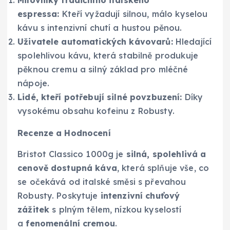
Milovníky tradičního italského
espressa:
Kteří vyžadují silnou, málo kyselou
kávu s intenzivní chutí a hustou pěnou.
Uživatele automatických kávovarů:
Hledající
spolehlivou kávu, která stabilně produkuje
pěknou cremu a silný základ pro mléčné
nápoje.
Lidé, kteří potřebují silné povzbuzení:
Díky
vysokému obsahu kofeinu z Robusty.
Recenze a Hodnocení
Bristot Classico 1000g je
silná, spolehlivá a
cenově dostupná káva
, která splňuje vše, co
se očekává od italské směsi s převahou
Robusty. Poskytuje
intenzivní chuťový
zážitek
s plným tělem, nízkou kyselostí
a
fenomenální cremou
.