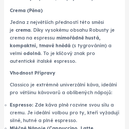
Crema (Pěna)
Jedna z největších předností této směsi
je
crema
. Díky vysokému obsahu Robusty je
crema na espressu
mimořádně hustá,
kompaktní, tmavě hnědá
(s tygrováním) a
velmi
odolná
. To je klíčový znak pro
autentické italské espresso.
Vhodnost Přípravy
Classico je extrémně univerzální káva, ideální
pro většinu kávovarů a oblíbených nápojů:
Espresso:
Zde káva plně rozvine svou sílu a
cremu. Je ideální volbou pro ty, kteří vyžadují
silné, hutné a plné espresso.
Mléčné Nápoje (Cappuccino, Latte