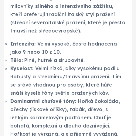
milovníky
silného a intenzivního zážitku
,
kteří preferují tradiční italský styl pražení
(střední severoitalské pražení, které je přesto
tmavší než středoevropské).
Intenzita:
Velmi vysoká, často hodnocena
jako 9 nebo 10 z 10.
Tělo:
Plné, hutné a sirupovité.
Kyselost:
Velmi nízká, díky vysokému podílu
Robusty a střednímu/tmavšímu pražení. Tím
se stává vhodnou pro osoby, které hůře
snáší kyselé tóny světle pražených káv.
Dominantní chuťové tóny:
Hořká čokoláda,
ořechy (lískové oříšky), tabák, dřevo, s
lehkým karamelovým podtónem. Chuť je
bohatá, komplexní a dlouho doznívající.
Hořkost je výrazná, ale příjemně vyvážená.