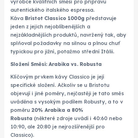
výrobce kvalitních směsí pro přípravu
autentického italského espressa.
Káva
Bristot Classico 1000g
představuje
jeden z jejich nejoblíbenějších a
nejzákladnějších produktů, navržený tak, aby
splňoval požadavky na silnou a plnou chuť
typickou pro jižní, potažmo střední Itálii.
Složení Směsi: Arabika vs. Robusta
Klíčovým prvkem kávy Classico je její
specifické složení. Ačkoliv se u Bristotu
objevují i jiné poměry, nejčastěji je tato směs
uváděna s vysokým podílem Robusty, a to v
poměru
20% Arabika a 80%
Robusta
(některé zdroje uvádí i 40:60 nebo
10:90, ale 20:80 je nejrozšířenější pro
Classico).