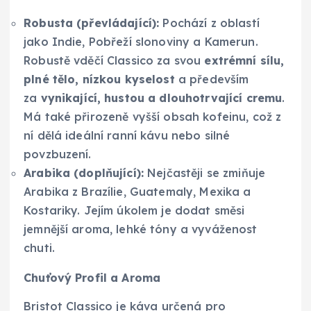
Robusta (převládající):
Pochází z oblastí
jako Indie, Pobřeží slonoviny a Kamerun.
Robustě vděčí Classico za svou
extrémní sílu,
plné tělo, nízkou kyselost
a především
za
vynikající, hustou a dlouhotrvající cremu
.
Má také přirozeně vyšší obsah kofeinu, což z
ní dělá ideální ranní kávu nebo silné
povzbuzení.
Arabika (doplňující):
Nejčastěji se zmiňuje
Arabika z Brazílie, Guatemaly, Mexika a
Kostariky. Jejím úkolem je dodat směsi
jemnější aroma, lehké tóny a vyváženost
chuti.
Chuťový Profil a Aroma
Bristot Classico je káva určená pro