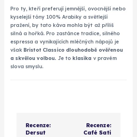
Pro ty, kteří preferují jemnější, ovocnější nebo
kyselejší tóny 100% Arabiky a světlejší
pražení, by tato káva mohla být až příliš
silná a hořká. Pro zastánce tradice, silného
espressa a vynikajících mléčných nápojů je
však
Bristot Classico dlouhodobě ověřenou
a skvělou volbou.
Je to
klasika
v pravém
slova smyslu.
N
Recenze:
Recenze:
a
Dersut
Café Sati