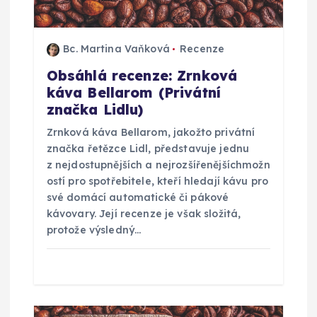
p
ř
Bc. Martina Vaňková
Recenze
Obsáhlá recenze: Zrnková
í
káva Bellarom (Privátní
značka Lidlu)
s
Zrnková káva Bellarom, jakožto privátní
značka řetězce Lidl, představuje jednu
p
z nejdostupnějších a nejrozšířenějšíchmožn
ostí pro spotřebitele, kteří hledají kávu pro
ě
své domácí automatické či pákové
kávovary. Její recenze je však složitá,
v
protože výsledný…
e
k