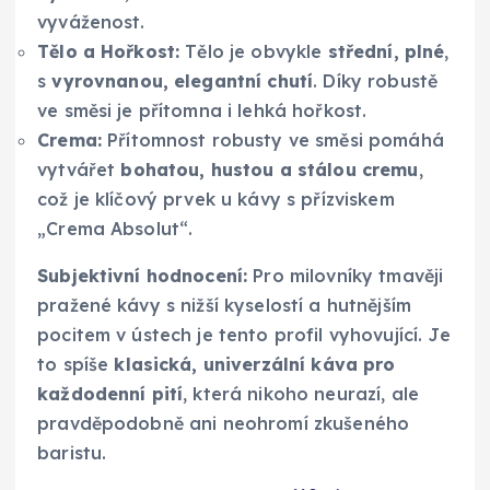
vyváženost.
Tělo a Hořkost:
Tělo je obvykle
střední, plné
,
s
vyrovnanou, elegantní chutí
. Díky robustě
ve směsi je přítomna i lehká hořkost.
Crema:
Přítomnost robusty ve směsi pomáhá
vytvářet
bohatou, hustou a stálou cremu
,
což je klíčový prvek u kávy s přízviskem
„Crema Absolut“.
Subjektivní hodnocení:
Pro milovníky tmavěji
pražené kávy s nižší kyselostí a hutnějším
pocitem v ústech je tento profil vyhovující. Je
to spíše
klasická, univerzální káva pro
každodenní pití
, která nikoho neurazí, ale
pravděpodobně ani neohromí zkušeného
baristu.