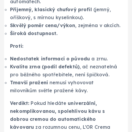
automatech.
Příjemný, klasický chuťový profil
(jemný,
oříškový, s mírnou kyselinkou).
Skvělý poměr cena/výkon
, zejména v akcích.
Široká dostupnost.
Proti:
Nedostatek informací o původu
a zrnu.
Kvalita zrna (podíl defektů)
, ač neznatelná
pro běžného spotřebitele, není špičková.
Tmavší pražení
nemusí vyhovovat
milovníkům světle pražené kávy.
Verdikt:
Pokud hledáte
univerzální,
nekomplikovanou, spolehlivou kávu s
dobrou cremou do automatického
kávovaru
za rozumnou cenu, L’OR Crema