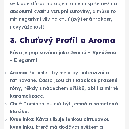
se klade důraz na objem a cenu spíše než na
absolutní kvalitu vstupní suroviny, a může to
mít negativní vliv na chuť (zvýšená trpkost,
nevyváženost).
3. Chuťový Profil a Aroma
Káva je popisována jako
Jemná – Vyvážená
– Elegantní
.
Aroma:
Po umletí by mělo být intenzivní a
rafinované. Často jsou cítit
klasické pražené
tóny
, někdy s nádechem
oříšků, obilí a mírné
karamelizace
.
Chuť:
Dominantou má být
jemná a sametová
klasika
.
Kyselinka:
Káva slibuje
lehkou citrusovou
kyselinku
, která má dodávat svěžest a