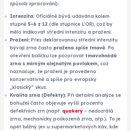
způsob zpracování).
Intenzita:
Oficiálně bývá udávána kolem
stupně
5–6 z 12
(dle stupnice L’OR), což by
mělo indikovat střední intenzitu a pražení.
Pražení:
Přes deklarovanou střední intenzitu
bývají zrna často
pražena spíše tmavě
. Po
otevření balíčku lze pozorovat
tmavohnědá
zrna s mírným olejnatým povlakem
, což
naznačuje, že pražení je provedeno
konzervativně a spíše pro evropský
„klasický“ vkus.
Kvalita zrna (Defekty):
Při detailní analýze se
bohužel často objevuje vyšší procento
defektních zrn (např.
quakery
– nedozrálá
zrna, mechanicky poškozená zrna, atp.). To je
opět běžný jev u supermarketových káv, kde