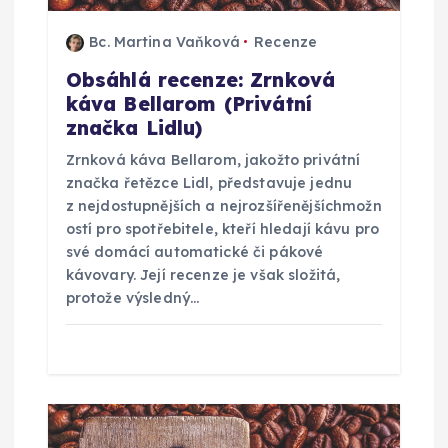
í
Bc. Martina Vaňková
Recenze
s
Obsáhlá recenze: Zrnková
káva Bellarom (Privátní
p
značka Lidlu)
Zrnková káva Bellarom, jakožto privátní
ě
značka řetězce Lidl, představuje jednu
z nejdostupnějších a nejrozšířenějšíchmožn
v
ostí pro spotřebitele, kteří hledají kávu pro
své domácí automatické či pákové
e
kávovary. Její recenze je však složitá,
protože výsledný…
k