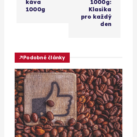
káva
1000g:
g
1000g
Klasika
pro každý
a
den
c
e
Podobné články
p
r
o
p
ř