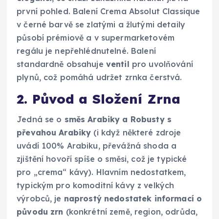
první pohled. Balení Crema Absolut Classique
v černé barvě se zlatými a žlutými detaily
působí prémiově a v supermarketovém
regálu je nepřehlédnutelné. Balení
standardně obsahuje
ventil
pro uvolňování
plynů, což pomáhá udržet zrnka čerstvá.
2. Původ a Složení Zrna
Jedná se o
směs Arabiky a Robusty s
převahou Arabiky
(i když některé zdroje
uvádí 100% Arabiku, převážná shoda a
zjištění hovoří spíše o směsi, což je typické
pro „crema“ kávy). Hlavním nedostatkem,
typickým pro komoditní kávy z velkých
výrobců, je
naprostý nedostatek informací o
původu zrn
(konkrétní země, region, odrůda,