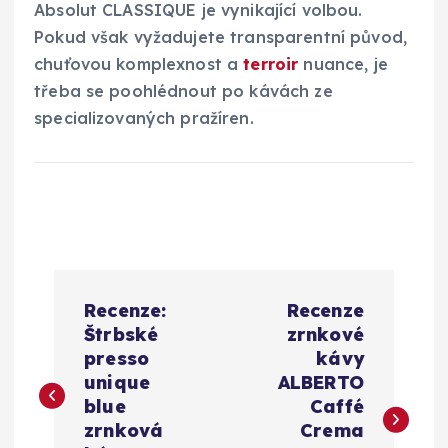
Absolut CLASSIQUE je vynikající volbou.
Pokud však vyžadujete transparentní původ,
chuťovou komplexnost a
terroir
nuance, je
třeba se poohlédnout po kávách ze
specializovaných pražíren.
N
Recenze:
Recenze
a
Štrbské
zrnkové
presso
kávy
v
unique
ALBERTO
blue
Caffé
i
zrnková
Crema