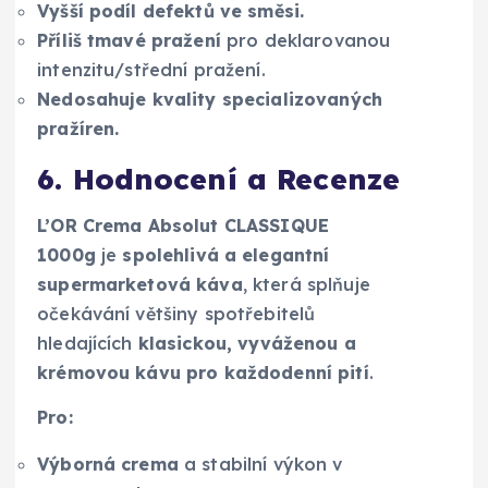
Vyšší podíl defektů ve směsi.
Příliš tmavé pražení
pro deklarovanou
intenzitu/střední pražení.
Nedosahuje kvality specializovaných
pražíren.
6. Hodnocení a Recenze
L’OR Crema Absolut CLASSIQUE
1000g
je
spolehlivá a elegantní
supermarketová káva
, která splňuje
očekávání většiny spotřebitelů
hledajících
klasickou, vyváženou a
krémovou kávu pro každodenní pití
.
Pro:
Výborná crema
a stabilní výkon v