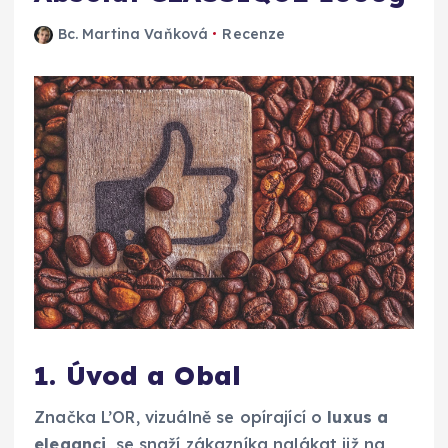
Bc. Martina Vaňková
Recenze
1. Úvod a Obal
Značka L’OR, vizuálně se opírající o
luxus a
eleganci
, se snaží zákazníka nalákat již na