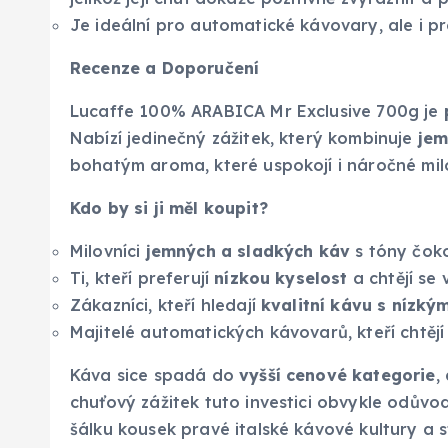
Je ideální pro automatické kávovary, ale i p
Recenze a Doporučení
Lucaffe 100% ARABICA Mr Exclusive 700g je
Nabízí jedinečný zážitek, který kombinuje
jem
bohatým aroma, které uspokojí i náročné mil
Kdo by si ji měl koupit?
Milovníci
jemných a sladkých káv
s tóny čok
Ti, kteří preferují
nízkou kyselost
a chtějí se
Zákazníci, kteří hledají
kvalitní kávu s nízk
Majitelé automatických kávovarů, kteří chtějí 
Káva sice spadá do
vyšší cenové kategorie
,
chuťový zážitek tuto investici obvykle odůvo
šálku kousek pravé italské kávové kultury a s