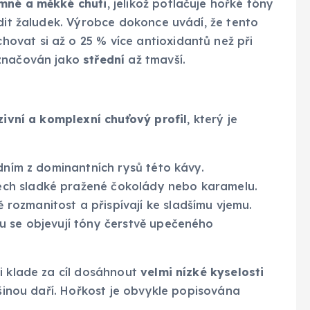
mné a měkké chuti
, jelikož potlačuje hořké tóny
ždit žaludek. Výrobce dokonce uvádí, že tento
vat si až o 25 % více antioxidantů než při
označován jako
střední
až tmavší.
zivní a komplexní chuťový profil
, který je
dním z dominantních rysů této kávy.
ch sladké pražené čokolády nebo karamelu.
ozmanitost a přispívají ke sladšímu vjemu.
u se objevují tóny čerstvě upečeného
i klade za cíl dosáhnout
velmi nízké kyselosti
tšinou daří. Hořkost je obvykle popisována