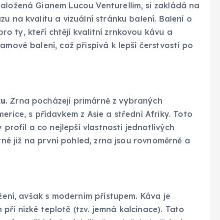
založená Gianem Lucou Venturellim, si zakládá na
u na kvalitu a vizuální stránku balení. Balení o
 ty, kteří chtějí kvalitní zrnkovou kávu a
amové balení, což přispívá k lepší čerstvosti po
ku
. Zrna pocházejí primárně z vybraných
erice, s přídavkem z Asie a střední Afriky. Toto
 profil a co nejlepší vlastnosti jednotlivých
trné již na první pohled, zrna jsou rovnoměrně a
ažení, avšak s moderním přístupem. Káva je
ři nízké teplotě (tzv. jemná kalcinace). Tato