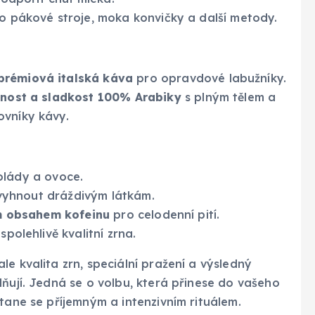
ro pákové stroje, moka konvičky a další metody.
prémiová italská káva
pro opravdové labužníky.
nost a sladkost 100% Arabiky
s plným tělem a
ovníky kávy.
olády a ovoce.
 vyhnout dráždivým látkám.
ým obsahem kofeinu
pro celodenní pití.
spolehlivě kvalitní zrna.
 ale kvalita zrn, speciální pražení a výsledný
dňují. Jedná se o volbu, která přinese do vašeho
tane se příjemným a intenzivním rituálem.