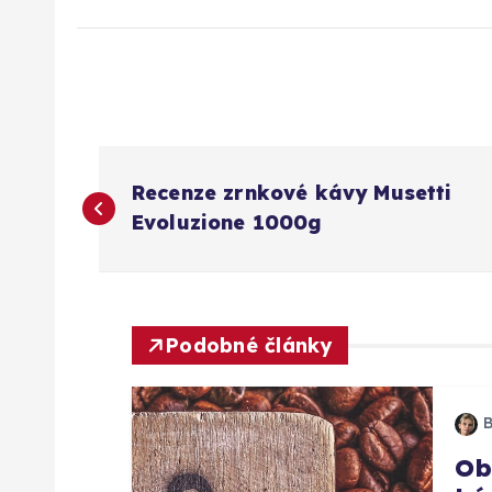
N
Recenze zrnkové kávy Musetti
a
Evoluzione 1000g
v
i
Podobné články
g
a
Ob