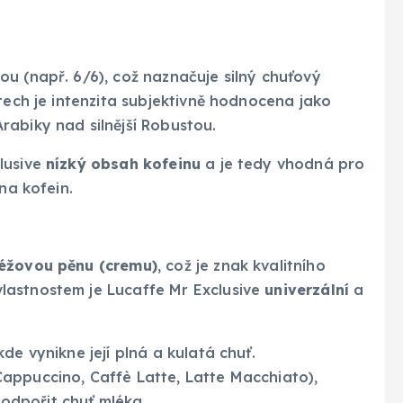
u (např. 6/6), což naznačuje silný chuťový
tech je intenzita subjektivně hodnocena jako
abiky nad silnější Robustou.
lusive
nízký obsah kofeinu
a je tedy vhodná pro
na kofein.
béžovou pěnu (cremu)
, což je znak kvalitního
lastnostem je Lucaffe Mr Exclusive
univerzální
a
 kde vynikne její plná a kulatá chuť.
appuccino, Caffè Latte, Latte Macchiato),
 podpořit chuť mléka.