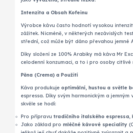
Intenzita a Obsah Kofeinu
Výrobce kávu často hodnotí vysokou intenzito
zážitek. Nicméně, v některých nezávislých tes
střední, což může být dáno převahou jemné Ar
Díky složení ze 100% Arabiky má káva Mr Exc
celodenní konzumaci, a to i pro osoby citlivé 
Pěna (Crema) a Použití
Káva produkuje
optimální, hustou a světle 
espressa. Díky svým harmonickým a jemným v
skvěle se hodí:
Pro přípravu
tradičního italského espressa
,
Jako základ pro
mléčné kávové speciality
(C
jelikož její chuť dokáže pozitivně zvýraznit a