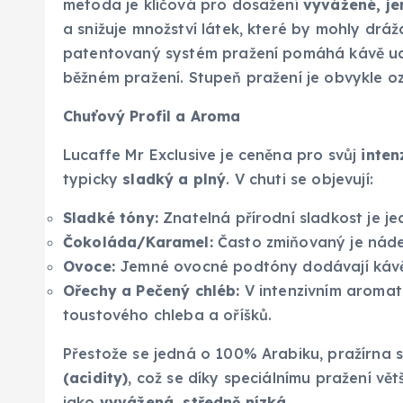
metoda je klíčová pro dosažení
vyvážené, je
a snižuje množství látek, které by mohly drá
patentovaný systém pražení pomáhá kávě ucho
běžném pražení. Stupeň pražení je obvykle 
Chuťový Profil a Aroma
Lucaffe Mr Exclusive je ceněna pro svůj
inten
typicky
sladký a plný
. V chuti se objevují:
Sladké tóny:
Znatelná přírodní sladkost je je
Čokoláda/Karamel:
Často zmiňovaný je náde
Ovoce:
Jemné ovocné podtóny dodávají kávě r
Ořechy a Pečený chléb:
V intenzivním aromat
toustového chleba a oříšků.
Přestože se jedná o 100% Arabiku, pražírna s
(acidity)
, což se díky speciálnímu pražení vě
jako
vyvážená, středně nízká
.