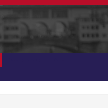
Dezerty recepty
Bistro