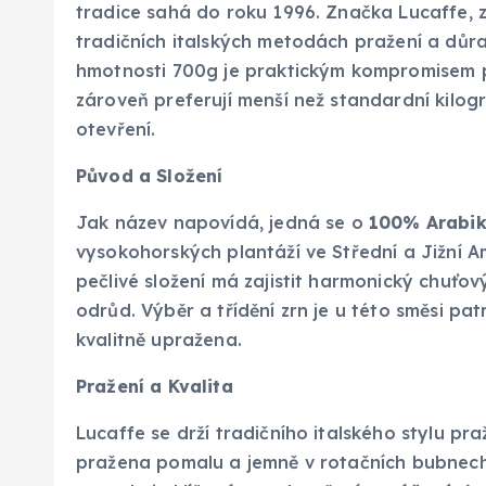
tradice sahá do roku 1996. Značka Lucaffe, 
tradičních italských metodách pražení a důraz
hmotnosti 700g je praktickým kompromisem pro
zároveň preferují menší než standardní kilogr
otevření.
Původ a Složení
Jak název napovídá, jedná se o
100% Arabi
vysokohorských plantáží ve Střední a Jižní Am
pečlivé složení má zajistit harmonický chuťový
odrůd. Výběr a třídění zrn je u této směsi pa
kvalitně upražena.
Pražení a Kvalita
Lucaffe se drží tradičního italského stylu pr
pražena pomalu a jemně v rotačních bubnech p