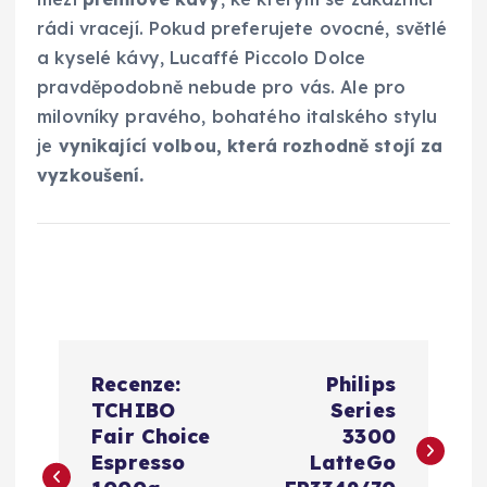
rádi vracejí. Pokud preferujete ovocné, světlé
a kyselé kávy, Lucaffé Piccolo Dolce
pravděpodobně nebude pro vás. Ale pro
milovníky pravého, bohatého italského stylu
je
vynikající volbou, která rozhodně stojí za
vyzkoušení.
N
Recenze:
Philips
a
TCHIBO
Series
Fair Choice
3300
v
Espresso
LatteGo