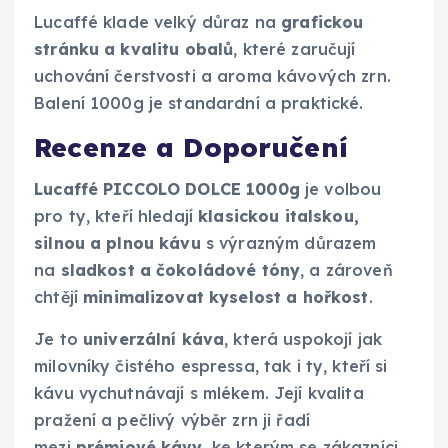
Lucaffé klade velký důraz na
grafickou
stránku a kvalitu obalů
, které zaručují
uchování čerstvosti a aroma kávových zrn.
Balení 1000g je standardní a praktické.
Recenze a Doporučení
Lucaffé PICCOLO DOLCE 1000g
je volbou
pro ty, kteří hledají
klasickou italskou,
silnou a plnou kávu
s výrazným důrazem
na
sladkost a čokoládové tóny
, a zároveň
chtějí
minimalizovat kyselost a hořkost
.
Je to
univerzální káva
, která uspokojí jak
milovníky čistého espressa, tak i ty, kteří si
kávu vychutnávají s mlékem. Její kvalita
pražení a pečlivý výběr zrn ji řadí
mezi
prémiové kávy
, ke kterým se zákazníci