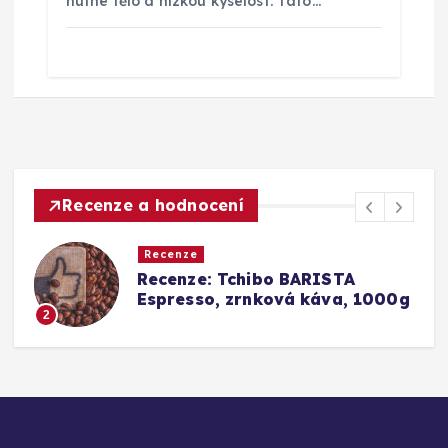
hutné tělo a nízkou kyselost. Tato…
Recenze a hodnocení
Recenze
a
Recenze: Tchibo BARISTA
Espresso, zrnková káva, 1000g
2