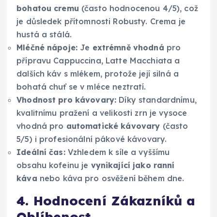
bohatou cremu
(často hodnocenou 4/5), což
je důsledek přítomnosti Robusty. Crema je
hustá a stálá.
Mléčné nápoje:
Je
extrémně vhodná
pro
přípravu Cappuccina, Latte Macchiata a
dalších káv s mlékem, protože její silná a
bohatá chuť se v mléce neztratí.
Vhodnost pro kávovary:
Díky standardnímu,
kvalitnímu pražení a velikosti zrn je vysoce
vhodná pro
automatické kávovary
(často
5/5) i profesionální pákové kávovary.
Ideální čas:
Vzhledem k síle a vyššímu
obsahu kofeinu je
vynikající jako ranní
káva
nebo káva pro osvěžení během dne.
4. Hodnocení Zákazníků a
Oblíbenost