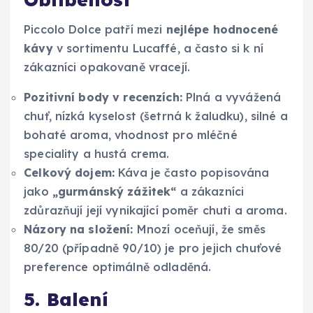
Piccolo Dolce patří mezi
nejlépe hodnocené
kávy
v sortimentu Lucaffé, a často si k ní
zákazníci opakovaně vracejí.
Pozitivní body v recenzích:
Plná a vyvážená
chuť, nízká kyselost (šetrná k žaludku), silné a
bohaté aroma, vhodnost pro mléčné
speciality a hustá crema.
Celkový dojem:
Káva je často popisována
jako
„gurmánský zážitek“
a zákazníci
zdůrazňují její vynikající poměr chuti a aroma.
Názory na složení:
Mnozí oceňují, že směs
80/20 (případně 90/10) je pro jejich chuťové
preference optimálně odladěná.
5. Balení