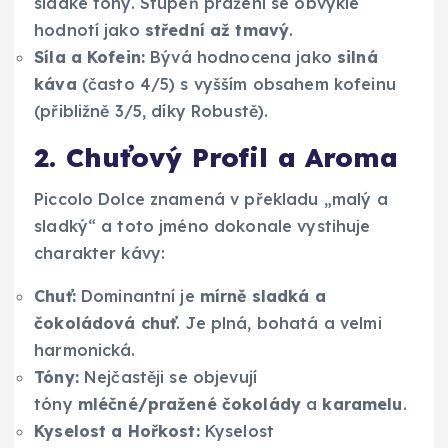
sladké tóny. Stupeň pražení se obvykle
hodnotí jako
střední až tmavý
.
Síla a Kofein:
Bývá hodnocena jako
silná
káva
(často 4/5) s vyšším obsahem kofeinu
(přibližně 3/5, díky Robustě).
2. Chuťový Profil a Aroma
Piccolo Dolce znamená v překladu „malý a
sladký“ a toto jméno dokonale vystihuje
charakter kávy:
Chuť:
Dominantní je
mírně sladká a
čokoládová chuť
. Je plná, bohatá a velmi
harmonická.
Tóny:
Nejčastěji se objevují
tóny
mléčné/pražené čokolády
a
karamelu
.
Kyselost a Hořkost:
Kyselost