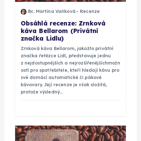
ř
Bc. Martina Vaňková
Recenze
í
Obsáhlá recenze: Zrnková
káva Bellarom (Privátní
s
značka Lidlu)
Zrnková káva Bellarom, jakožto privátní
p
značka řetězce Lidl, představuje jednu
z nejdostupnějších a nejrozšířenějšíchmožn
ě
ostí pro spotřebitele, kteří hledají kávu pro
své domácí automatické či pákové
v
kávovary. Její recenze je však složitá,
protože výsledný…
e
k