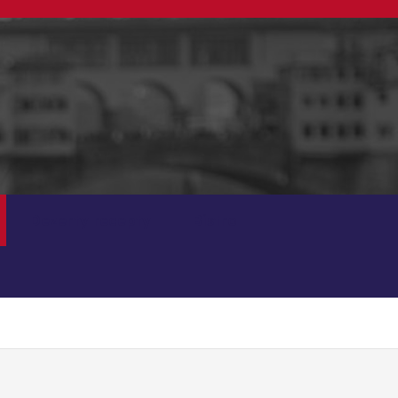
Dezerty recepty
Bistro