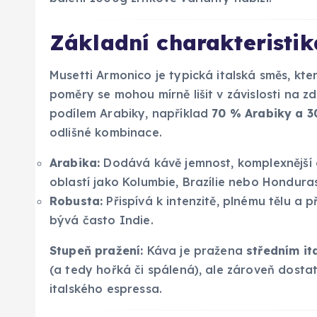
Základní charakteristik
Musetti Armonico je typická italská směs, kt
poměry se mohou mírně lišit v závislosti na 
podílem Arabiky, například
70 % Arabiky a 
odlišné kombinace.
Arabika:
Dodává kávě jemnost, komplexnější a
oblastí jako Kolumbie, Brazílie nebo Honduras
Robusta:
Přispívá k intenzitě, plnému tělu a 
bývá často Indie.
Stupeň pražení:
Káva je pražena
středním it
(a tedy hořká či spálená), ale zároveň dost
italského espressa.