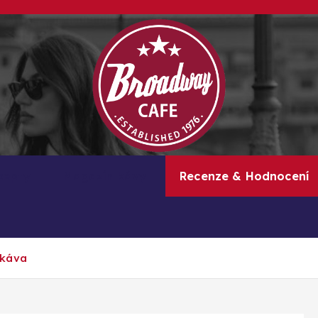
Kávové recepty, lifestyle a trendy inspirace
cepty
Magazín kávy
Recenze & Hodnocení
 káva