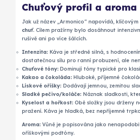
Chuťový profil a aroma
Jak už název „Armonico“ napovídá, klíčovým
chuť
. Cílem pražírny bylo dosáhnout intenzivn
rušivě ani po více šálcích.
Intenzita:
Káva je středně silná, s hodnocení
dostatečnou sílu pro ranní probuzení, ale nen
Chuťové tóny:
Dominují tóny typické pro klasi
Kakao a čokoláda:
Hluboké, příjemné čokolád
Lískové oříšky:
Dodávají jemnou, zemitou sla
Sladké pečivo/koláče:
Náznak sladkosti, kte
Kyselost a hořkost:
Obě složky jsou drženy 
pražení. Káva je hladká, bez nepříjemné trpko
Aroma:
Vůně je popisována jako nenapodobite
oříškovými podtóny.