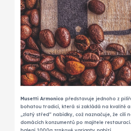
Musetti Armonico
představuje jednoho z pilíř
bohatou tradicí, která si zakládá na kvalitě
„zlatý střed“ nabídky, což naznačuje, že cíl
domácích konzumentů po majitele restaurací.
balení 1000g zrnkové varianty nabízí.