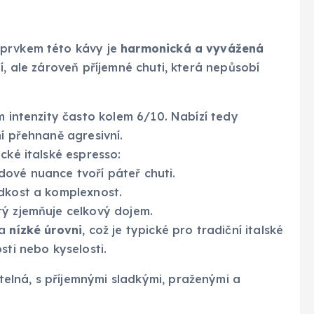
 prvkem této kávy je
harmonická a vyvážená
í, ale zároveň příjemné chuti, která nepůsobí
m intenzity často kolem 6/10. Nabízí tedy
í přehnaně agresivní.
cké italské espresso:
ové nuance tvoří páteř chuti.
dkost a komplexnost.
rý zjemňuje celkový dojem.
na
nízké úrovni
, což je typické pro tradiční italské
sti nebo kyselosti.
lná, s příjemnými sladkými, praženými a