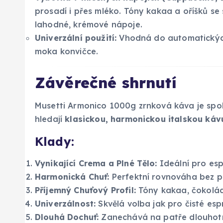
prosadí i přes mléko. Tóny kakaa a oříšků se
lahodné, krémové nápoje.
Univerzální použití:
Vhodná do automatických
moka konvičce.
Závěrečné shrnutí
Musetti Armonico 1000g zrnková káva je spol
hledají
klasickou, harmonickou italskou káv
Klady:
Vynikající Crema a Plné Tělo:
Ideální pro esp
Harmonická Chuť:
Perfektní rovnováha bez př
Příjemný Chuťový Profil:
Tóny kakaa, čokolády
Univerzálnost:
Skvělá volba jak pro čisté espr
Dlouhá Dochuť:
Zanechává na patře dlouhotrv