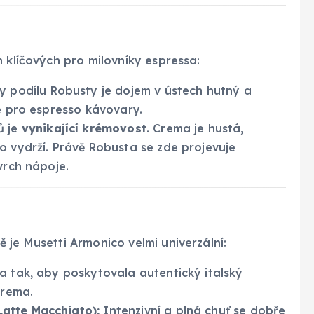
h klíčových pro milovníky espressa:
ky podílu Robusty je dojem v ústech hutný a
né pro espresso kávovary.
ů je
vynikající krémovost
. Crema je hustá,
o vydrží. Právě Robusta se zde projevuje
vrch nápoje.
 je Musetti Armonico velmi univerzální:
 tak, aby poskytovala autentický italský
crema.
atte Macchiato):
Intenzivní a plná chuť se dobře