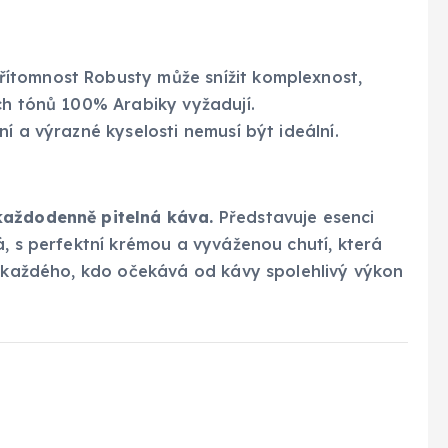
řítomnost Robusty může snížit komplexnost,
ch tónů 100% Arabiky vyžadují.
í a výrazné kyselosti nemusí být ideální.
každodenně pitelná káva.
Představuje esenci
á, s perfektní krémou a vyváženou chutí, která
o každého, kdo očekává od kávy spolehlivý výkon