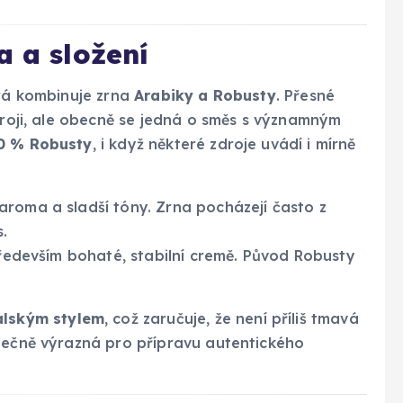
a a složení
erá kombinuje zrna
Arabiky a Robusty
. Přesné
zdroji, ale obecně se jedná o směs s významným
30 % Robusty
, i když některé zdroje uvádí i mírně
roma a sladší tóny. Zrna pocházejí často z
.
především bohaté, stabilní cremě. Původ Robusty
alským stylem
, což zaručuje, že není příliš tmavá
atečně výrazná pro přípravu autentického