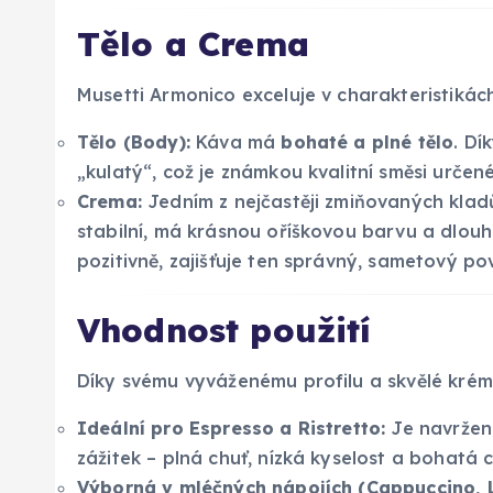
Tělo a Crema
Musetti Armonico exceluje v charakteristikác
Tělo (Body):
Káva má
bohaté a plné tělo
. Dí
„kulatý“, což je známkou kvalitní směsi urče
Crema:
Jedním z nejčastěji zmiňovaných klad
stabilní, má krásnou oříškovou barvu a dlouh
pozitivně, zajišťuje ten správný, sametový po
Vhodnost použití
Díky svému vyváženému profilu a skvělé krémě
Ideální pro Espresso a Ristretto:
Je navržena
zážitek – plná chuť, nízká kyselost a bohatá 
Výborná v mléčných nápojích (Cappuccino, L