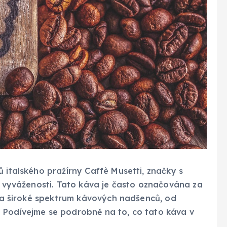
ů italského pražírny Caffè Musetti, značky s
 a vyváženosti. Tato káva je často označována za
í na široké spektrum kávových nadšenců, od
 Podívejme se podrobně na to, co tato káva v