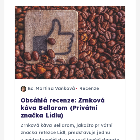
c
e
p
r
o
p
ř
Bc. Martina Vaňková
Recenze
Obsáhlá recenze: Zrnková
í
káva Bellarom (Privátní
značka Lidlu)
s
Zrnková káva Bellarom, jakožto privátní
značka řetězce Lidl, představuje jednu
p
z nejdostupnějších a nejrozšířenějšíchmožn