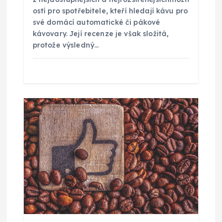
ostí pro spotřebitele, kteří hledají kávu pro
ě
své domácí automatické či pákové
kávovary. Její recenze je však složitá,
v
protože výsledný…
e
k