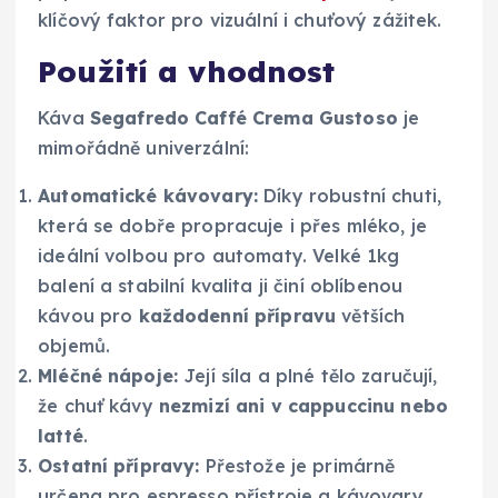
klíčový faktor pro vizuální i chuťový zážitek.
Použití a vhodnost
Káva
Segafredo Caffé Crema Gustoso
je
mimořádně univerzální:
Automatické kávovary:
Díky robustní chuti,
která se dobře propracuje i přes mléko, je
ideální volbou pro automaty. Velké 1kg
balení a stabilní kvalita ji činí oblíbenou
kávou pro
každodenní přípravu
větších
objemů.
Mléčné nápoje:
Její síla a plné tělo zaručují,
že chuť kávy
nezmizí ani v cappuccinu nebo
latté
.
Ostatní přípravy:
Přestože je primárně
určena pro espresso přístroje a kávovary,