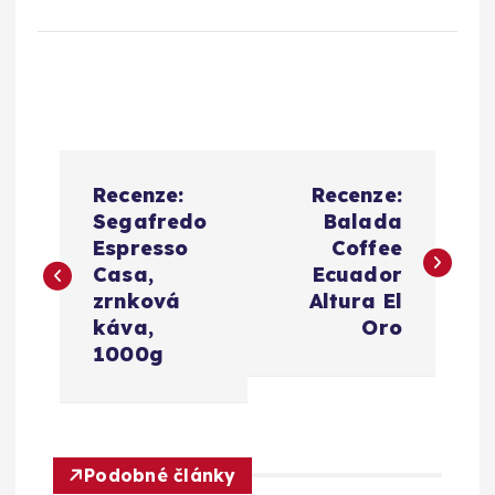
N
Recenze:
Recenze:
a
Segafredo
Balada
Espresso
Coffee
v
Casa,
Ecuador
zrnková
Altura El
i
káva,
Oro
1000g
g
a
Podobné články