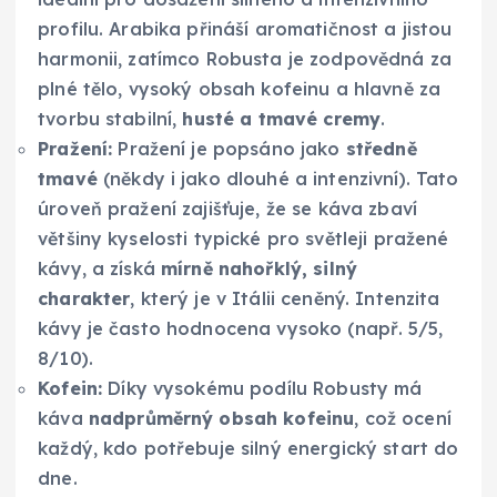
profilu. Arabika přináší aromatičnost a jistou
harmonii, zatímco Robusta je zodpovědná za
plné tělo, vysoký obsah kofeinu a hlavně za
tvorbu stabilní,
husté a tmavé cremy
.
Pražení:
Pražení je popsáno jako
středně
tmavé
(někdy i jako dlouhé a intenzivní). Tato
úroveň pražení zajišťuje, že se káva zbaví
většiny kyselosti typické pro světleji pražené
kávy, a získá
mírně nahořklý, silný
charakter
, který je v Itálii ceněný. Intenzita
kávy je často hodnocena vysoko (např. 5/5,
8/10).
Kofein:
Díky vysokému podílu Robusty má
káva
nadprůměrný obsah kofeinu
, což ocení
každý, kdo potřebuje silný energický start do
dne.