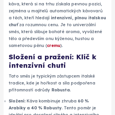
káva, která si na trhu získala pevnou pozici,
zejména u majitelů automatických kávovarů
a těch, kteří hledají
intenzivní, plnou italskou
chuť
za rozumnou cenu. Je to univerzální
směs, která slibuje bohaté aroma, vyvážené
tělo a především onu kýženou, hustou a
sametovou pěnu (
cremu
).
Složení a pražení: Klíč k
intenzivní chuti
Tato směs je typickým zástupcem italské
tradice, kde je hořkost a síla podpořena
přítomností odrůdy
Robusta
.
Složení:
Káva kombinuje zhruba
60 %
Arabiky a 40 % Robusty
. Tento poměr je
ideální pro dosažení silného a intenzivního