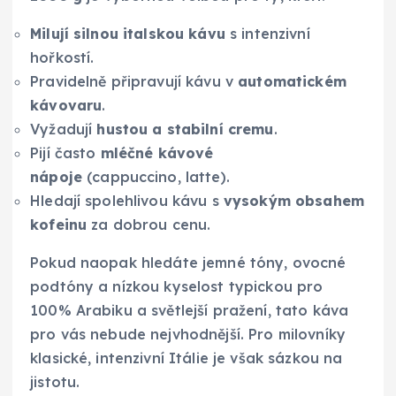
Milují silnou italskou kávu
s intenzivní
hořkostí.
Pravidelně připravují kávu v
automatickém
kávovaru
.
Vyžadují
hustou a stabilní cremu
.
Pijí často
mléčné kávové
nápoje
(cappuccino, latte).
Hledají spolehlivou kávu s
vysokým obsahem
kofeinu
za dobrou cenu.
Pokud naopak hledáte jemné tóny, ovocné
podtóny a nízkou kyselost typickou pro
100% Arabiku a světlejší pražení, tato káva
pro vás nebude nejvhodnější. Pro milovníky
klasické, intenzivní Itálie je však sázkou na
jistotu.