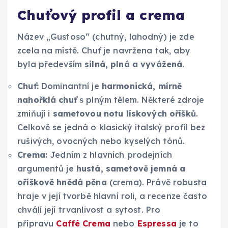
Chuťový profil a crema
Název „Gustoso“ (chutný, lahodný) je zde
zcela na místě. Chuť je navržena tak, aby
byla především
silná, plná a vyvážená
.
Chuť:
Dominantní je
harmonická, mírně
nahořklá chuť
s plným tělem. Některé zdroje
zmiňují i
sametovou notu lískových oříšků
.
Celkově se jedná o klasický italský profil bez
rušivých, ovocných nebo kyselých tónů.
Crema:
Jedním z hlavních prodejních
argumentů je
hustá, sametově jemná a
oříškově hnědá pěna
(crema). Právě robusta
hraje v její tvorbě hlavní roli, a recenze často
chválí její trvanlivost a sytost. Pro
přípravu
Caffé Crema
nebo
Espressa
je to