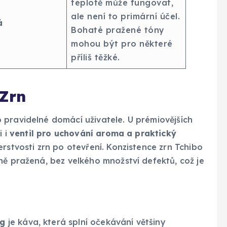
teplotě může fungovat,
ale není to primární účel.
á
Bohaté pražené tóny
mohou být pro některé
příliš těžké.
 Zrn
 pravidelné domácí uživatele. U prémiovějších
i i
ventil pro uchování aroma a praktický
erstvosti zrn po otevření. Konzistence zrn Tchibo
ně pražená, bez velkého množství defektů, což je
0g
je káva, která splní očekávání většiny