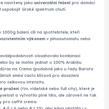
kle navrženy jako
univerzální řešení
pro domácí
 uspokojit široké spektrum chutí.
000g balení cílí na spotřebitele, kteří
konzistentním výkonem
v plnoautomatu nebo
pravděpodobností obsahovala kombinaci
 nebo by se mohlo jednat o 100% Arabiku
í důraz na Crema (podobně jako u řady Barista
álních směsí často klíčová pro dosažení
ro celkovou intenzitu.
é pražení
(tzv. vídeňské nebo full city), které je
selost a vytvořilo plné tělo, ale zároveň ne tak
y pro caffè crema.
. 4-5 z 6 nebo 8 z 10), aby káva obstála i v