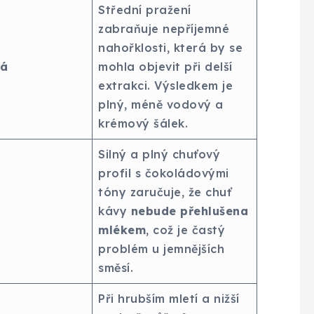
Střední pražení
zabraňuje nepříjemné
nahořklosti, která by se
rá
mohla objevit při delší
extrakci. Výsledkem je
plný, méně vodový a
krémový šálek.
Silný a plný chuťový
profil s čokoládovými
tóny zaručuje, že chuť
kávy
nebude přehlušena
mlékem
, což je častý
problém u jemnějších
směsí.
Při hrubším mletí a nižší