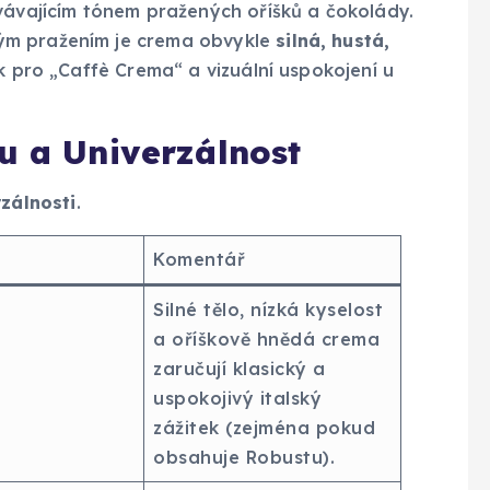
vávajícím tónem pražených oříšků a čokolády.
ým pražením je crema obvykle
silná, hustá,
ek pro „Caffè Crema“ a vizuální uspokojení u
u a Univerzálnost
rzálnosti
.
Komentář
Silné tělo, nízká kyselost
a oříškově hnědá crema
zaručují klasický a
uspokojivý italský
zážitek (zejména pokud
obsahuje Robustu).