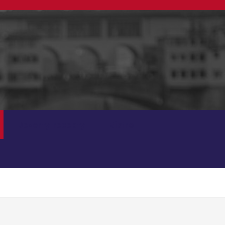
Dezerty recepty
Bistro