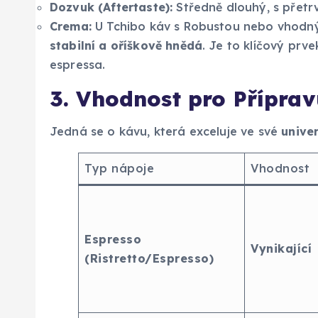
Dozvuk (Aftertaste):
Středně dlouhý, s přetr
Crema:
U Tchibo káv s Robustou nebo vhodn
stabilní a oříškově hnědá
. Je to klíčový prv
espressa.
3. Vhodnost pro Příprav
Jedná se o kávu, která exceluje ve své
unive
Typ nápoje
Vhodnost
Espresso
Vynikající
(Ristretto/Espresso)