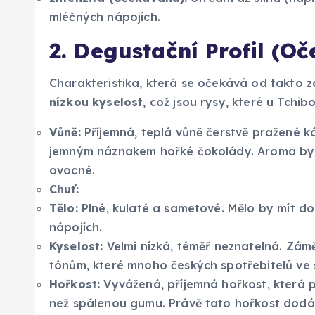
mléčných nápojích.
2. Degustační Profil (O
Charakteristika, která se očekává od takto 
nízkou kyselost
, což jsou rysy, které u Tchib
Vůně:
Příjemná, teplá vůně čerstvě pražené k
jemným náznakem hořké čokolády. Aroma by m
ovocné.
Chuť:
Tělo:
Plné, kulaté a sametové. Mělo by mít dos
nápojích.
Kyselost:
Velmi nízká, téměř neznatelná. Zám
tónům, které mnoho českých spotřebitelů ve 
Hořkost:
Vyvážená, příjemná hořkost, která 
než spálenou gumu. Právě tato hořkost dodáv