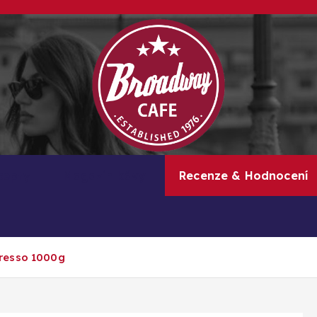
Kávové recepty, lifestyle a trendy inspirace
cepty
Magazín kávy
Recenze & Hodnocení
resso 1000g