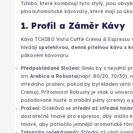
Tchibo, které kombinují tyto styly, jsou obvy
plnoautomatické kávovary, které mají za úkol
1. Profil a Záměr Kávy
Káva TCHIBO Vista Caffé Crema & Espresso v 1
hledají
spolehlivou, denně pitelnou kávu s 
pákovém kávovaru.
Předpokládané Složení:
Směs by s největší 
zrn
Arabica a Robusta
(např. 80/20, 70/30),
středního pražení, pokud by byl kladen větš
Crema). Přítomnost Robusty je však u univerz
požadované husté a stabilní pěny (cremy) a p
Pražení:
Očekává se
střední až středně tmav
dostatečně tmavé pro espresso, aby snížilo ky
tmavé, aby potlačilo jemnější aromatické tón
Intenzita (očekávaná):
Střední až silná (např