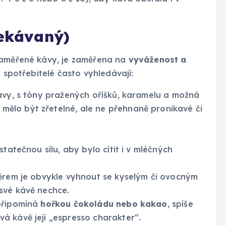
čekávaný)
zaměřené kávy, je zaměřena na
vyváženost a
o spotřebitelé často vyhledávají:
ávy, s tóny pražených oříšků, karamelu a možná
ělo být zřetelné, ale ne přehnaně pronikavé či
tatečnou sílu, aby bylo cítit i v mléčných
ěrem je obvykle vyhnout se kyselým či ovocným
své kávě nechce.
připomíná
hořkou čokoládu nebo kakao
, spíše
á kávě její „espresso charakter“.