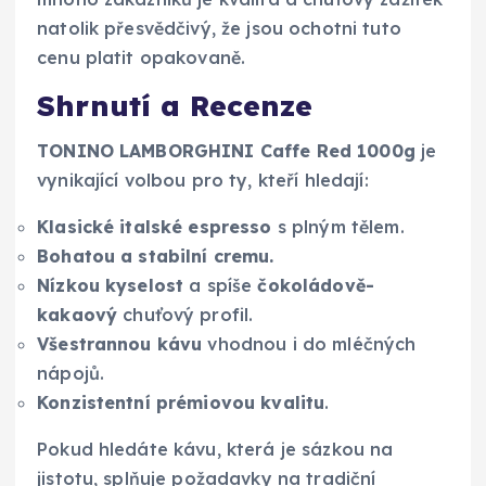
natolik přesvědčivý, že jsou ochotni tuto
cenu platit opakovaně.
Shrnutí a Recenze
TONINO LAMBORGHINI Caffe Red 1000g
je
vynikající volbou pro ty, kteří hledají:
Klasické italské espresso
s plným tělem.
Bohatou a stabilní cremu.
Nízkou kyselost
a spíše
čokoládově-
kakaový
chuťový profil.
Všestrannou kávu
vhodnou i do mléčných
nápojů.
Konzistentní prémiovou kvalitu
.
Pokud hledáte kávu, která je sázkou na
jistotu, splňuje požadavky na tradiční