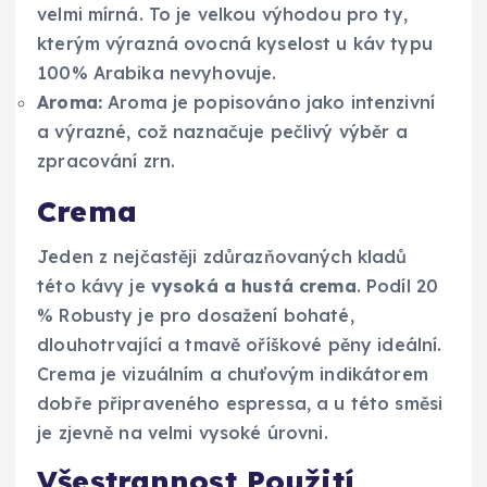
velmi mírná. To je velkou výhodou pro ty,
kterým výrazná ovocná kyselost u káv typu
100% Arabika nevyhovuje.
Aroma:
Aroma je popisováno jako intenzivní
a výrazné, což naznačuje pečlivý výběr a
zpracování zrn.
Crema
Jeden z nejčastěji zdůrazňovaných kladů
této kávy je
vysoká a hustá crema
. Podíl 20
% Robusty je pro dosažení bohaté,
dlouhotrvající a tmavě oříškové pěny ideální.
Crema je vizuálním a chuťovým indikátorem
dobře připraveného espressa, a u této směsi
je zjevně na velmi vysoké úrovni.
Všestrannost Použití