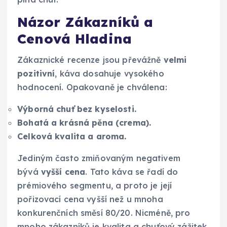
Názor Zákazníků a
Cenová Hladina
Zákaznické recenze jsou převážně
velmi
pozitivní
, káva dosahuje vysokého
hodnocení. Opakovaně je chválena:
Výborná chuť bez kyselosti.
Bohatá a krásná pěna (crema).
Celková kvalita a aroma.
Jediným často zmiňovaným negativem
bývá
vyšší cena
. Tato káva se řadí do
prémiového segmentu, a proto je její
pořizovací cena vyšší než u mnoha
konkurenčních směsí 80/20. Nicméně, pro
mnoho zákazníků je kvalita a chuťový zážitek