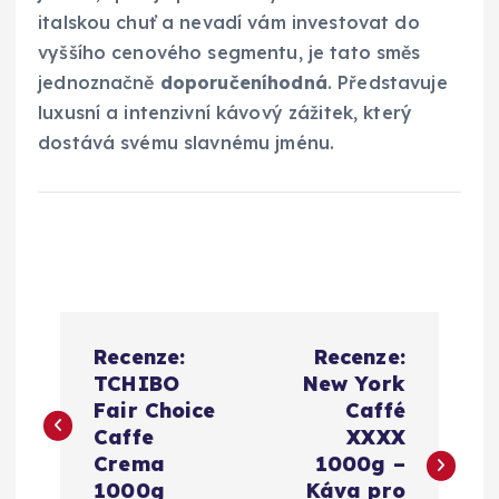
italskou chuť a nevadí vám investovat do
vyššího cenového segmentu, je tato směs
jednoznačně
doporučeníhodná
. Představuje
luxusní a intenzivní kávový zážitek, který
dostává svému slavnému jménu.
N
Recenze:
Recenze:
a
TCHIBO
New York
Fair Choice
Caffé
v
Caffe
XXXX
Crema
1000g –
1000g
Káva pro