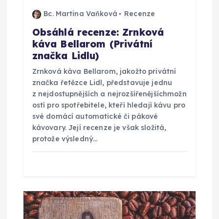
Bc. Martina Vaňková
Recenze
í
Obsáhlá recenze: Zrnková
s
káva Bellarom (Privátní
značka Lidlu)
p
Zrnková káva Bellarom, jakožto privátní
značka řetězce Lidl, představuje jednu
ě
z nejdostupnějších a nejrozšířenějšíchmožn
ostí pro spotřebitele, kteří hledají kávu pro
v
své domácí automatické či pákové
kávovary. Její recenze je však složitá,
e
protože výsledný…
k