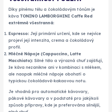
Díky plnému tělu a čokoládovým tónům je
káva
TONINO LAMBORGHINI Caffe Red
extrémně všestranná
:
Espresso:
Její primární určení, kde se nejvíce
projeví její intenzita, crema a čokoládový
profil.
Mléčné Nápoje (Cappuccino, Latte
Macchiato):
Silné tělo a výrazná chuť zajišťují,
že káva nezanikne ani v kombinaci s mlékem,
ale naopak mléčné nápoje obohatí o
typickou čokoládově-kakaovou notu.
Je vhodná pro automatické kávovary,
pákové kávovary a v podstatě pro jakýkoli
způsob přípravy, kde je preferována silnější,
plná chuť.