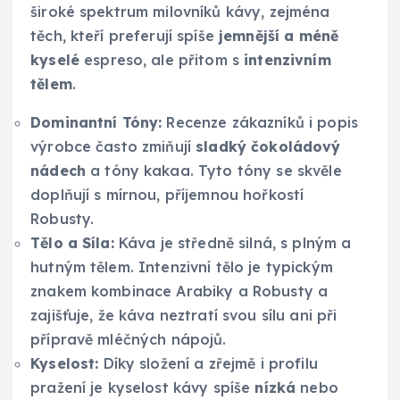
široké spektrum milovníků kávy, zejména
těch, kteří preferují spíše
jemnější a méně
kyselé
espreso, ale přitom s
intenzivním
tělem
.
Dominantní Tóny:
Recenze zákazníků i popis
výrobce často zmiňují
sladký čokoládový
nádech
a tóny kakaa. Tyto tóny se skvěle
doplňují s mírnou, příjemnou hořkostí
Robusty.
Tělo a Síla:
Káva je středně silná, s plným a
hutným tělem. Intenzivní tělo je typickým
znakem kombinace Arabiky a Robusty a
zajišťuje, že káva neztratí svou sílu ani při
přípravě mléčných nápojů.
Kyselost:
Díky složení a zřejmě i profilu
pražení je kyselost kávy spíše
nízká
nebo