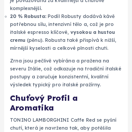
je považována za kvalitnější a chuťově
komplexnější.
20 % Robusta:
Podíl Robusty dodává kávě
potřebnou sílu, intenzivní tělo a, což je pro
italské espresso klíčové,
vysokou a hustou
cremu
(pěnu). Robusta také přispívá k nižší,
mírnější kyselosti a celkové plnosti chuti.
Zrna jsou pečlivě vybírána a pražena na
severu Itálie, což odkazuje na tradiční italské
postupy a zaručuje konzistentní, kvalitní
výsledek typický pro italské pražírny.
Chuťový Profil a
Aromatika
TONINO LAMBORGHINI Caffe Red se pyšní
chutí, která je navržena tak, aby potěšila