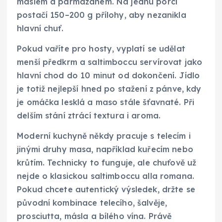
máslem a parmazánem. Na jednu porci
postačí 150–200 g přílohy, aby nezanikla
hlavní chuť.
Pokud vaříte pro hosty, vyplatí se udělat
menší předkrm a saltimboccu servírovat jako
hlavní chod do 10 minut od dokončení. Jídlo
je totiž nejlepší hned po stažení z pánve, kdy
je omáčka lesklá a maso stále šťavnaté. Při
delším stání ztrácí textura i aroma.
Moderní kuchyně někdy pracuje s telecím i
jinými druhy masa, například kuřecím nebo
krůtím. Technicky to funguje, ale chuťově už
nejde o klasickou saltimboccu alla romana.
Pokud chcete autentický výsledek, držte se
původní kombinace telecího, šalvěje,
prosciutta, másla a bílého vína. Právě