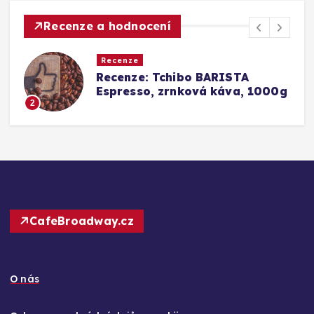
Recenze a hodnocení
Recenze
Srovnání a recenze: Tchibo
0g
Barista Caffè Crema vs.
Konkurence (Fairtrade Crema)
3
CafeBroadway.cz
O nás