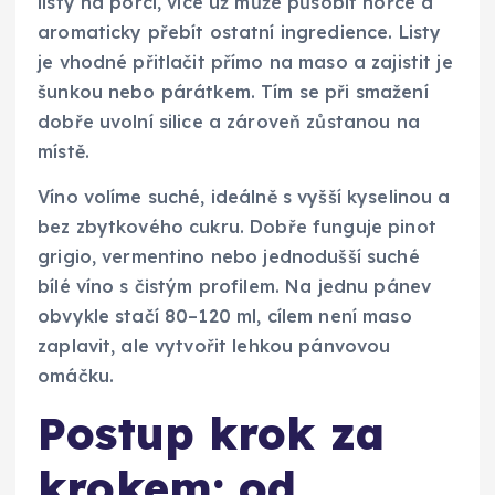
listy na porci, více už může působit hořce a
aromaticky přebít ostatní ingredience. Listy
je vhodné přitlačit přímo na maso a zajistit je
šunkou nebo párátkem. Tím se při smažení
dobře uvolní silice a zároveň zůstanou na
místě.
Víno volíme suché, ideálně s vyšší kyselinou a
bez zbytkového cukru. Dobře funguje pinot
grigio, vermentino nebo jednodušší suché
bílé víno s čistým profilem. Na jednu pánev
obvykle stačí 80–120 ml, cílem není maso
zaplavit, ale vytvořit lehkou pánvovou
omáčku.
Postup krok za
krokem: od