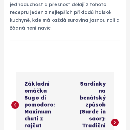
jednoduchost a přesnost dělají z tohoto
receptu jeden z nejlepších příkladů italské
kuchyně, kde má každá surovina jasnou roli a
žádná není navíc.
N
Základní
Sardinky
a
omáčka
na
Sugo di
benátský
v
pomodoro:
způsob
Maximum
(Sarde in
i
chuti z
saor):
rajčat
Tradiční