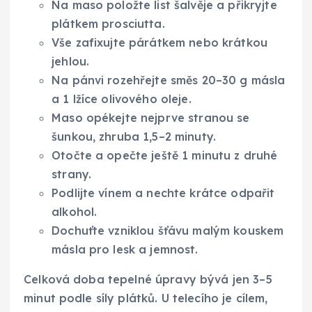
Na maso položte list šalvěje a přikryjte
plátkem prosciutta.
Vše zafixujte párátkem nebo krátkou
jehlou.
Na pánvi rozehřejte směs 20–30 g másla
a 1 lžíce olivového oleje.
Maso opékejte nejprve stranou se
šunkou, zhruba 1,5–2 minuty.
Otočte a opečte ještě 1 minutu z druhé
strany.
Podlijte vínem a nechte krátce odpařit
alkohol.
Dochuťte vzniklou šťávu malým kouskem
másla pro lesk a jemnost.
Celková doba tepelné úpravy bývá jen 3–5
minut podle síly plátků. U telecího je cílem,