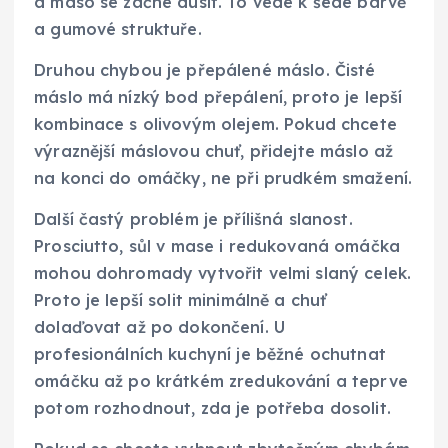
a maso se začne dusit. To vede k šedé barvě
a gumové struktuře.
Druhou chybou je přepálené máslo. Čisté
máslo má nízký bod přepálení, proto je lepší
kombinace s olivovým olejem. Pokud chcete
výraznější máslovou chuť, přidejte máslo až
na konci do omáčky, ne při prudkém smažení.
Další častý problém je přílišná slanost.
Prosciutto, sůl v mase i redukovaná omáčka
mohou dohromady vytvořit velmi slaný celek.
Proto je lepší solit minimálně a chuť
dolaďovat až po dokončení. U
profesionálních kuchyní je běžné ochutnat
omáčku až po krátkém zredukování a teprve
potom rozhodnout, zda je potřeba dosolit.