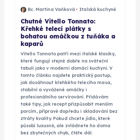
í
Bc. Martina Vaňková
Italská kuchyně
s
Chutné Vitello Tonnato:
Křehké telecí plátky s
p
bohatou omáčkou z tuňáka a
kaparů
ě
Vitello Tonnato patří mezi italské klasiky,
v
které fungují stejně dobře na sváteční
tabuli jako v moderní domácí kuchyni. V
tomto článku najdete praktický postup,
e
jak dosáhnout křehkého telecího masa,
stabilní a vyvážené omáčky i
k
profesionálního servírování. Přidávám
také tipy, jak recept přizpůsobit menším
porcím, přípravě dopředu i skladování bez
ztráty kvality. Pokud chcete jídlo, které
působí luxusně, ale zvládnete ho doma
bez zbytečných chyb, čtěte dál.