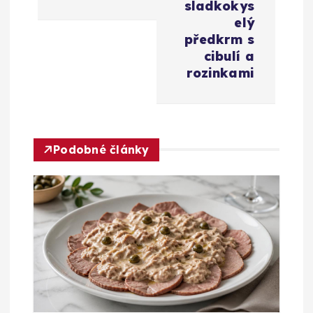
g
sladkokys
elý
a
předkrm s
cibulí a
c
rozinkami
e
p
Podobné články
r
o
p
ř