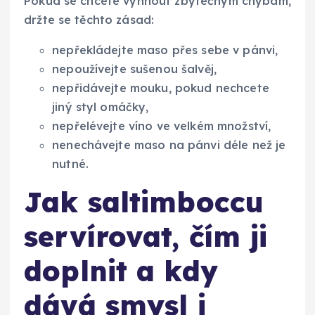
Pokud se chcete vyhnout zbytečným chybám,
držte se těchto zásad:
nepřekládejte maso přes sebe v pánvi,
nepoužívejte sušenou šalvěj,
nepřidávejte mouku, pokud nechcete
jiný styl omáčky,
nepřelévejte víno ve velkém množství,
nenechávejte maso na pánvi déle než je
nutné.
Jak saltimboccu
servírovat, čím ji
doplnit a kdy
dává smysl i