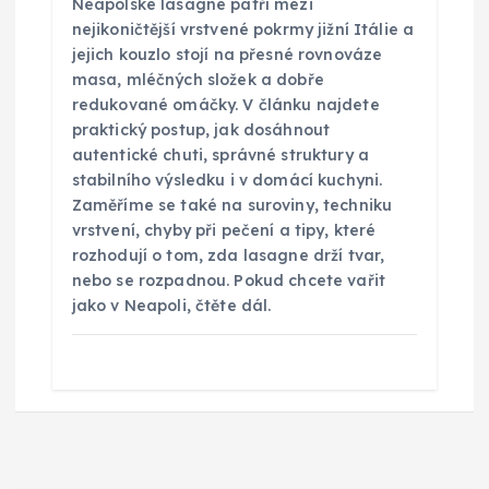
Neapolské lasagne patří mezi
nejikoničtější vrstvené pokrmy jižní Itálie a
jejich kouzlo stojí na přesné rovnováze
masa, mléčných složek a dobře
redukované omáčky. V článku najdete
praktický postup, jak dosáhnout
autentické chuti, správné struktury a
stabilního výsledku i v domácí kuchyni.
Zaměříme se také na suroviny, techniku
vrstvení, chyby při pečení a tipy, které
rozhodují o tom, zda lasagne drží tvar,
nebo se rozpadnou. Pokud chcete vařit
jako v Neapoli, čtěte dál.