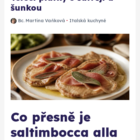
šunkou
Bc. Martina Vaňková
Italská kuchyně
Co přesně je
saltimbocca alla