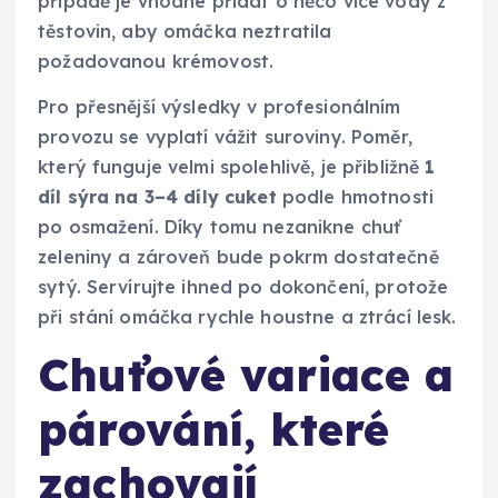
případě je vhodné přidat o něco více vody z
těstovin, aby omáčka neztratila
požadovanou krémovost.
Pro přesnější výsledky v profesionálním
provozu se vyplatí vážit suroviny. Poměr,
který funguje velmi spolehlivě, je přibližně
1
díl sýra na 3–4 díly cuket
podle hmotnosti
po osmažení. Díky tomu nezanikne chuť
zeleniny a zároveň bude pokrm dostatečně
sytý. Servírujte ihned po dokončení, protože
při stání omáčka rychle houstne a ztrácí lesk.
Chuťové variace a
párování, které
zachovají