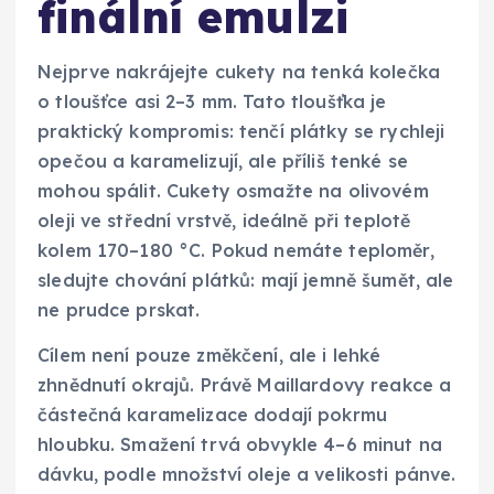
finální emulzi
Nejprve nakrájejte cukety na tenká kolečka
o tloušťce asi 2–3 mm. Tato tloušťka je
praktický kompromis: tenčí plátky se rychleji
opečou a karamelizují, ale příliš tenké se
mohou spálit. Cukety osmažte na olivovém
oleji ve střední vrstvě, ideálně při teplotě
kolem 170–180 °C. Pokud nemáte teploměr,
sledujte chování plátků: mají jemně šumět, ale
ne prudce prskat.
Cílem není pouze změkčení, ale i lehké
zhnědnutí okrajů. Právě Maillardovy reakce a
částečná karamelizace dodají pokrmu
hloubku. Smažení trvá obvykle 4–6 minut na
dávku, podle množství oleje a velikosti pánve.