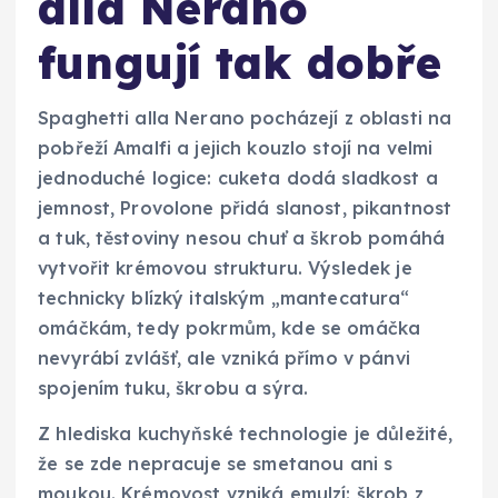
alla Nerano
fungují tak dobře
Spaghetti alla Nerano pocházejí z oblasti na
pobřeží Amalfi a jejich kouzlo stojí na velmi
jednoduché logice: cuketa dodá sladkost a
jemnost, Provolone přidá slanost, pikantnost
a tuk, těstoviny nesou chuť a škrob pomáhá
vytvořit krémovou strukturu. Výsledek je
technicky blízký italským „mantecatura“
omáčkám, tedy pokrmům, kde se omáčka
nevyrábí zvlášť, ale vzniká přímo v pánvi
spojením tuku, škrobu a sýra.
Z hlediska kuchyňské technologie je důležité,
že se zde nepracuje se smetanou ani s
moukou. Krémovost vzniká emulzí: škrob z