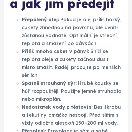
a jak jim předejít
Přepálený olej:
Pokud je olej příliš horký,
cukety zhnědnou na povrchu, ale uvnitř
zůstanou vodnaté. Optimální je střední
teplota a smažení po dávkách.
Příliš mnoho cuket v pánvi:
Sníží se
teplota oleje a cukety začnou dusit
místo smažit. Raději pracujte po menších
sériích.
Špatně strouhaný sýr:
Hrubé kousky se
hůř rozpouštějí. Použijte jemné struhadlo
nebo mikroplán.
Nedostatek vody z těstovin:
Bez škrobu
a tekutiny omáčka nespojí. Před slitím si
vždy odložte alespoň 150–200 ml vody.
Přesolení:
Provolone je sám o sobě