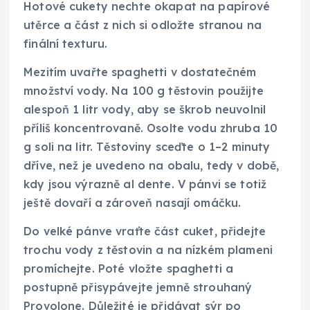
Hotové cukety nechte okapat na papírové
utěrce a část z nich si odložte stranou na
finální texturu.
Mezitím uvařte spaghetti v dostatečném
množství vody. Na 100 g těstovin použijte
alespoň 1 litr vody, aby se škrob neuvolnil
příliš koncentrovaně. Osolte vodu zhruba 10
g soli na litr. Těstoviny sceďte o 1–2 minuty
dříve, než je uvedeno na obalu, tedy v době,
kdy jsou výrazně al dente. V pánvi se totiž
ještě dovaří a zároveň nasají omáčku.
Do velké pánve vraťte část cuket, přidejte
trochu vody z těstovin a na nízkém plameni
promíchejte. Poté vložte spaghetti a
postupně přisypávejte jemně strouhaný
Provolone. Důležité je přidávat sýr po