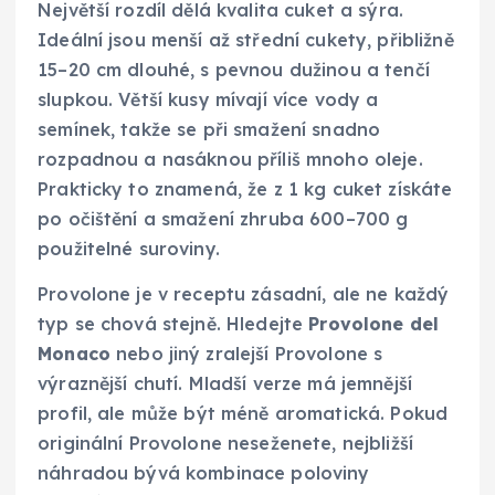
Největší rozdíl dělá kvalita cuket a sýra.
Ideální jsou menší až střední cukety, přibližně
15–20 cm dlouhé, s pevnou dužinou a tenčí
slupkou. Větší kusy mívají více vody a
semínek, takže se při smažení snadno
rozpadnou a nasáknou příliš mnoho oleje.
Prakticky to znamená, že z 1 kg cuket získáte
po očištění a smažení zhruba 600–700 g
použitelné suroviny.
Provolone je v receptu zásadní, ale ne každý
typ se chová stejně. Hledejte
Provolone del
Monaco
nebo jiný zralejší Provolone s
výraznější chutí. Mladší verze má jemnější
profil, ale může být méně aromatická. Pokud
originální Provolone neseženete, nejbližší
náhradou bývá kombinace poloviny