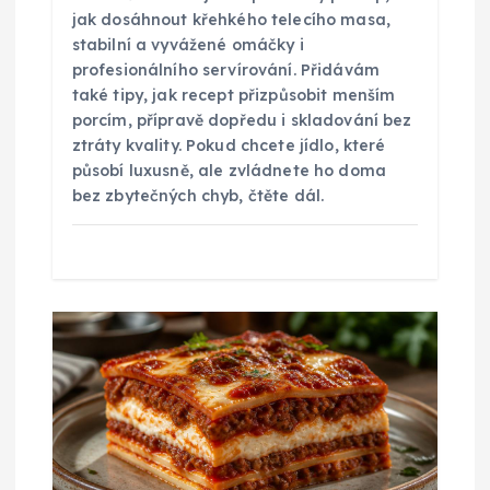
ě
jak dosáhnout křehkého telecího masa,
stabilní a vyvážené omáčky i
profesionálního servírování. Přidávám
v
také tipy, jak recept přizpůsobit menším
porcím, přípravě dopředu i skladování bez
e
ztráty kvality. Pokud chcete jídlo, které
působí luxusně, ale zvládnete ho doma
k
bez zbytečných chyb, čtěte dál.