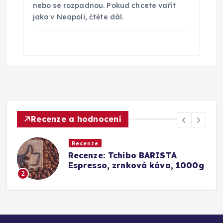
nebo se rozpadnou. Pokud chcete vařit
jako v Neapoli, čtěte dál.
Recenze a hodnocení
Recenze
TA
Srovnání a recenze: Tchibo
a, 1000g
Barista Caffè Crema vs.
Konkurence (Fairtrade Crem
3