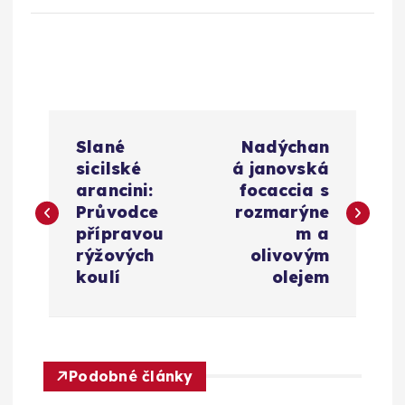
N
Slané
Nadýchan
a
sicilské
á janovská
arancini:
focaccia s
v
Průvodce
rozmarýne
přípravou
m a
i
rýžových
olivovým
koulí
olejem
g
a
Podobné články
c