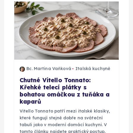
e
p
r
o
p
Bc. Martina Vaňková
Italská kuchyně
Chutné Vitello Tonnato:
ř
Křehké telecí plátky s
bohatou omáčkou z tuňáka a
í
kaparů
s
Vitello Tonnato patří mezi italské klasiky,
které fungují stejně dobře na sváteční
p
tabuli jako v moderní domácí kuchyni. V
tomto článku najdete praktický postup,