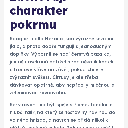
charakter
pokrmu
Spaghetti alla Nerano jsou výrazně sezónní
jídlo, a proto dobře fungují s jednoduchými
doplňky. Výborně se hodí čerstvá bazalka,
jemně nasekaná petržel nebo několik kapek
citronové šťávy na závěr, pokud chcete
zvýraznit svěžest. Citrusy je ale třeba
dávkovat opatrně, aby nepřebily mléčnou a
zeleninovou rovnováhu.
Servírování má být spíše střídmé. Ideální je
hlubší talíř, na který se těstoviny navinou do
volného hnízda, a navrch se přidá několik
plátků smažené cukety. Pokud chcete zvýšit