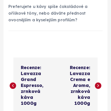
Preferujete u kávy spíše čokoládové a
oříškové tóny, nebo dáváte přednost
ovocnějším a kyselejším profilům?
N
Recenze:
Recenze:
a
Lavazza
Lavazza
Grand
Crema e
v
Espresso,
Aroma,
zrnková
zrnková
i
káva
káva
1000g
1000g