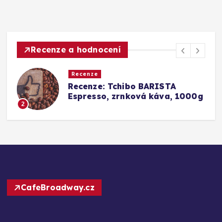
Recenze a hodnocení
Recenze
a
Recenze: Tchibo BARISTA
Espresso, zrnková káva, 1000g
2
CafeBroadway.cz