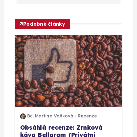
g
a
Podobné články
c
e
p
r
o
p
ř
Bc. Martina Vaňková
Recenze
Obsáhlá recenze: Zrnková
í
káva Bellarom (Privátní