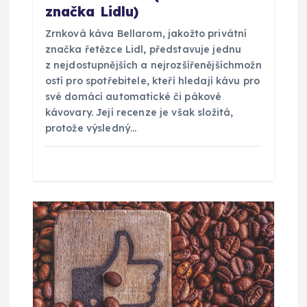
značka Lidlu)
s
Zrnková káva Bellarom, jakožto privátní
značka řetězce Lidl, představuje jednu
p
z nejdostupnějších a nejrozšířenějšíchmožn
ostí pro spotřebitele, kteří hledají kávu pro
ě
své domácí automatické či pákové
kávovary. Její recenze je však složitá,
v
protože výsledný…
e
k