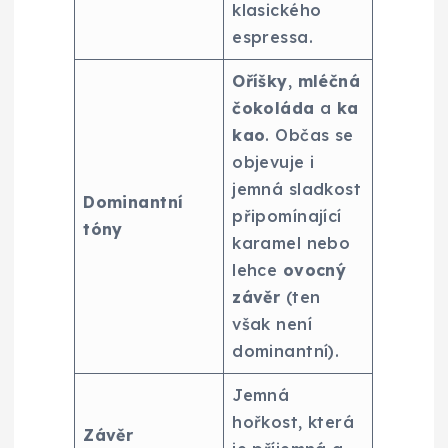
klasického
espressa.
Oříšky
,
mléčná
čokoláda
a
ka
kao
. Občas se
objevuje i
jemná sladkost
Dominantní
připomínající
tóny
karamel nebo
lehce
ovocný
závěr
(ten
však není
dominantní).
Jemná
hořkost, která
Závěr