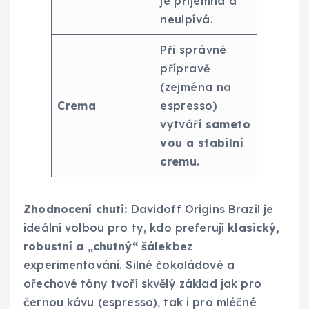
je příjemná a
neulpívá.
Při správné
přípravě
(zejména na
Crema
espresso)
vytváří
sameto
vou a stabilní
cremu
.
Zhodnocení chuti:
Davidoff Origins Brazil je
ideální volbou pro ty, kdo preferují
klasický,
robustní a „chutný“ šálek
bez
experimentování. Silné čokoládové a
ořechové tóny tvoří skvělý základ jak pro
černou kávu (espresso), tak i pro mléčné