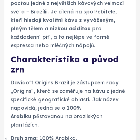
poctou jedné z největších kávových velmocí
světa – Brazílii. Je cílená na spotřebitele,
kteří hledají
kvalitní kávu s vyváženým,
plným tělem
a
nízkou aciditou
pro
každodenní pití, a to nejlépe ve formě
espressa nebo mléčných nápojů.
Charakteristika a původ
zrn
Davidoff Origins Brazil je zástupcem řady
„Origins“, která se zaměřuje na kávu z jedné
specifické geografické oblasti. Jak název
napovídá, jedná se o
100%
Arabiku
pěstovanou na brazilských
plantážích.
Druh zrna:
100% Arabika.