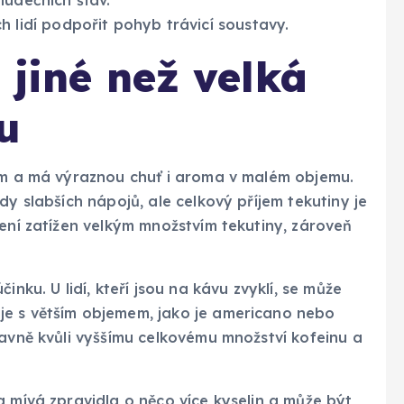
 lidí podpořit pohyb trávicí soustavy.
 jiné než velká
u
kem a má výraznou chuť i aroma v malém objemu.
dy slabších nápojů, ale celkový příjem tekutiny je
není zatížen velkým množstvím tekutiny, zároveň
inku. U lidí, kteří jsou na kávu zvyklí, se může
je s větším objemem, jako je americano nebo
lavně kvůli vyššímu celkovému množství kofeinu a
a mívá zpravidla o něco více kyselin a může být