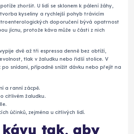
otíže zhoršit. U lidí se sklonem k pálení žáhy,
tvorba kyseliny a rychlejší pohyb trávicím
astroenterologických doporučení bývá opatrnost
ou jícnu, protože káva může u části z nich
 vypije dvě až tři espressa denně bez obtíží,
volnost, tlak v žaludku nebo řidší stolice. V
po snídani, případně snížit dávku nebo přejít na
 a ranní zácpě.
o citlivém žaludku.
le.
ch účinků, zejména u citlivých lidí.
u kávu tak, aby