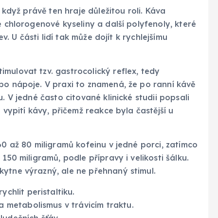
i když právě ten hraje důležitou roli. Káva
é chlorogenové kyseliny a další polyfenoly, které
ev. U části lidí tak může dojít k rychlejšímu
mulovat tzv. gastrocolický reflex, tedy
bo nápoje. V praxi to znamená, že po ranní kávě
. V jedné často citované klinické studii popsali
 vypití kávy, přičemž reakce byla častější u
60 až 80 miligramů kofeinu v jedné porci, zatímco
150 miligramů, podle přípravy i velikosti šálku.
kytne výrazný, ale ne přehnaný stimul.
chlit peristaltiku.
 a metabolismus v trávicím traktu.
udečních šťáv.