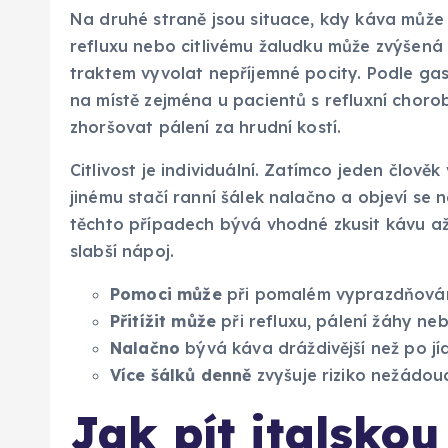
Na druhé straně jsou situace, kdy káva může p
refluxu nebo citlivému žaludku může zvýšená 
traktem vyvolat nepříjemné pocity. Podle g
na místě zejména u pacientů s refluxní chorob
zhoršovat pálení za hrudní kostí.
Citlivost je individuální. Zatímco jeden člověk
jinému stačí ranní šálek nalačno a objeví se ne
těchto případech bývá vhodné zkusit kávu až 
slabší nápoj.
Pomoci může
při pomalém vyprazdňování
Přitížit může
při refluxu, pálení žáhy neb
Nalačno
bývá káva dráždivější než po jíd
Více šálků denně
zvyšuje riziko nežádoucí
Jak pít italsko