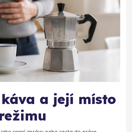
 káva a její místo
režimu
ě jako ranní zprávy nebo cesta do práce.