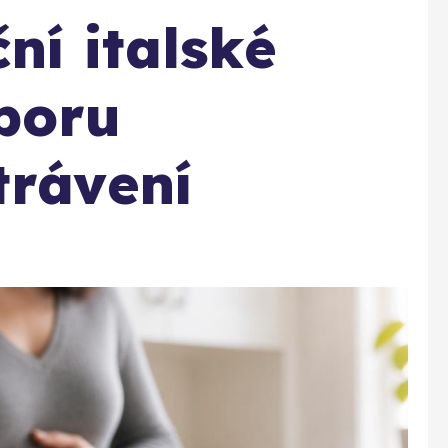
ní italské
poru
trávení