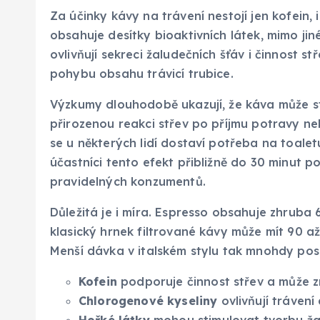
Za účinky kávy na trávení nestojí jen kofein, 
obsahuje desítky bioaktivních látek, mimo jin
ovlivňují sekreci žaludečních šťáv i činnost stř
pohybu obsahu trávicí trubice.
Výzkumy dlouhodobě ukazují, že káva může sti
přirozenou reakci střev po příjmu potravy ne
se u některých lidí dostaví potřeba na toaletu
účastníci tento efekt přibližně do 30 minut po
pravidelných konzumentů.
Důležitá je i míra. Espresso obsahuje zhruba 
klasický hrnek filtrované kávy může mít 90 až 
Menší dávka v italském stylu tak mnohdy pos
Kofein
podporuje činnost střev a může zry
Chlorogenové kyseliny
ovlivňují trávení
Hořké látky
mohou stimulovat tvorbu žal