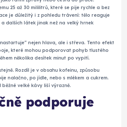
mu 25 až 30 mililitrů, které se pije rychle a bez
e je důležitý i z pohledu trávení: tělo reaguje
 dalších látek jinak než na velký hrnek
„nastartuje“ nejen hlava, ale i střeva. Tento efekt
nápoje, které mohou podporovat pohyb tlustého
ěhem několika desítek minut po vypití.
tejně. Rozdíl je v obsahu kofeinu, způsobu
 pije nalačno, po jídle, nebo s mlékem a cukrem.
 běžné velké kávy liší výrazně.
ečně podporuje