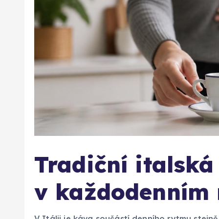
Tradiční italská
v každodenním 
V Itálii je káva součástí denního rytmu stejn