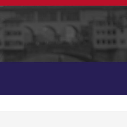
Dezerty recepty
Bistro