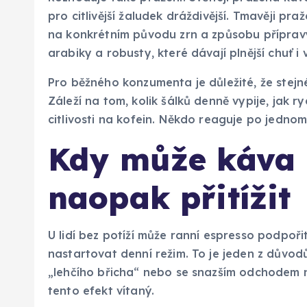
pro citlivější žaludek dráždivější. Tmavěji praž
na konkrétním původu zrn a způsobu přípravy.
arabiky a robusty, které dávají plnější chuť i
Pro běžného konzumenta je důležité, že stejn
Záleží na tom, kolik šálků denně vypije, jak ryc
citlivosti na kofein. Někdo reaguje po jednom
Kdy může káva 
naopak přitížit
U lidí bez potíží může ranní espresso podpoř
nastartovat denní režim. To je jeden z důvodů
„lehčího břicha“ nebo se snazším odchodem na
tento efekt vítaný.