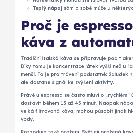
Teplý nápoj
sám o sobě může u některých
Proč je espresso
káva z automat
Tradiční italská káva se připravuje pod tla
Díky tomu je koncentrace látek vyšší než u řa
menší. To je pro trávení podstatné: žaludek 
ale dostane signál ke zvýšení aktivity.
Právě u espressa se často mluví o „rychlém“ úč
dostavit během 15 až 45 minut. Naopak nápo
velká filtrovaná káva, mohou působit jinak h
vody.
Rozhoduje také pražení. Světleji pražená káv