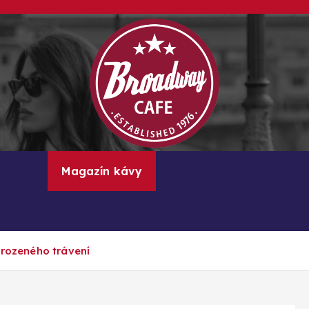
Kávové recepty, lifestyle a trendy inspirace
cepty
Magazín kávy
Recenze & Hodnocení
irozeného trávení