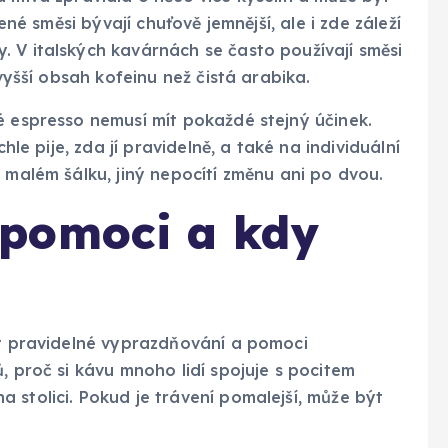
ené směsi bývají chuťově jemnější, ale i zde záleží
 V italských kavárnách se často používají směsi
 vyšší obsah kofeinu než čistá arabika.
é espresso nemusí mít pokaždé stejný účinek.
hle pije, zda jí pravidelně, a také na individuální
 malém šálku, jiný nepocítí změnu ani po dvou.
pomoci a kdy
it pravidelné vyprazdňování a pomoci
, proč si kávu mnoho lidí spojuje s pocitem
 stolici. Pokud je trávení pomalejší, může být