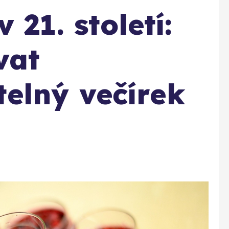
 21. století:
vat
elný večírek