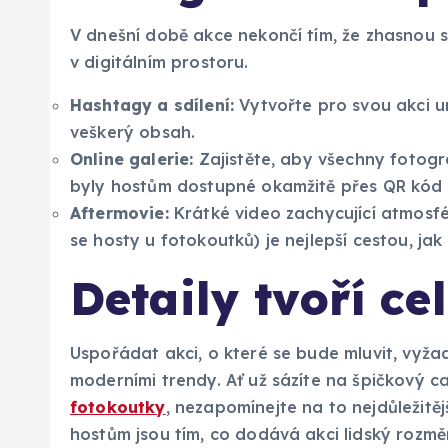
V dnešní době akce nekončí tím, že zhasnou s
v digitálním prostoru.
Hashtagy a sdílení:
Vytvořte pro svou akci u
veškerý obsah.
Online galerie:
Zajistěte, aby všechny fotogr
byly hostům dostupné okamžitě přes QR kód 
Aftermovie:
Krátké video zachycující atmosfé
se hosty u fotokoutků) je nejlepší cestou, ja
Detaily tvoří ce
Uspořádat akci, o které se bude mluvit, vy
moderními trendy. Ať už sázíte na špičkový c
fotokoutky
, nezapomínejte na to nejdůležitě
hostům jsou tím, co dodává akci lidský rozměr