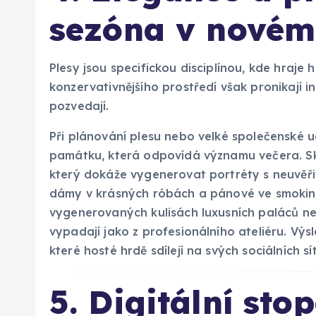
sezóna v novém
Plesy jsou specifickou disciplínou, kde hraje h
konzervativnějšího prostředí však pronikají i
pozvedají.
Při plánování plesu nebo velké společenské udá
památku, která odpovídá významu večera. S
který dokáže vygenerovat portréty s neuvěřit
dámy v krásných róbách a pánové ve smoking
vygenerovaných kulisách luxusních paláců ne
vypadají jako z profesionálního ateliéru. Výs
které hosté hrdě sdílejí na svých sociálních 
5. Digitální st