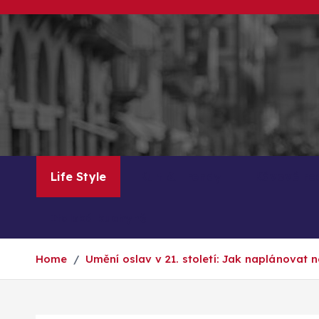
S
k
i
p
t
o
c
o
n
Life Style
Kult & Trendy
Kávové re
t
e
Italská kuchyně
n
t
Home
Umění oslav v 21. století: Jak naplánovat