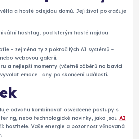
větla a hosté odejdou domů. Její život pokračuje
nikátní hashtag, pod kterým hosté najdou
afie – zejména ty z pokročilých AI systémů –
nebo webovou galerii.
ru a nejlepší momenty (včetně záběrů na bavící
k vyvolat emoce i dny po skončení události.
lek
žaduje odvahu kombinovat osvědčené postupy s
atering, nebo technologické novinky, jako jsou
AI
jší: hostitele. Vaše energie a pozornost věnovaná
.