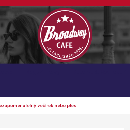
Kávové recepty, lifestyle a trendy inspirace
cepty
Magazín kávy
Recenze & Hodnocení
 nezapomenutelný večírek nebo ples