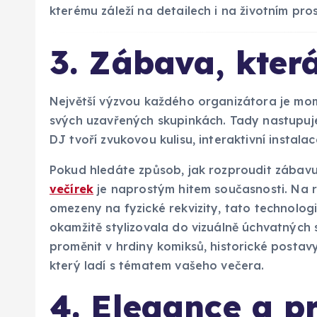
kterému záleží na detailech i na životním pros
3. Zábava, která
Největší výzvou každého organizátora je mom
svých uzavřených skupinkách. Tady nastupuje
DJ tvoří zvukovou kulisu, interaktivní instala
Pokud hledáte způsob, jak rozproudit zábavu
večírek
je naprostým hitem současnosti. Na ro
omezeny na fyzické rekvizity, tato technolog
okamžitě stylizovala do vizuálně úchvatných
proměnit v hrdiny komiksů, historické posta
který ladí s tématem vašeho večera.
4. Elegance a pr