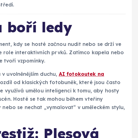
tředí.
 boří ledy
ent, kdy se hosté začnou nudit nebo se drží ve
 role interaktivních prvků. Zatímco kapela nebo
ce tvoří vzpomínky.
 v uvolněnějším duchu,
AI fotokoutek na
zdíl od klasických fotobuněk, které jsou často
ie využívá umělou inteligenci k tomu, aby hosty
 scén. Hosté se tak mohou během vteřiny
vy nebo se nechat „vymalovat“ v uměleckém stylu,
estiž: Plesová