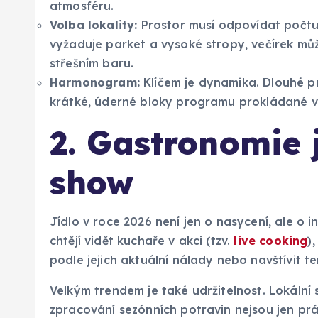
atmosféru.
Volba lokality:
Prostor musí odpovídat počtu 
vyžaduje parket a vysoké stropy, večírek mů
střešním baru.
Harmonogram:
Klíčem je dynamika. Dlouhé pr
krátké, úderné bloky programu prokládané 
2. Gastronomie 
show
Jídlo v roce 2026 není jen o nasycení, ale o 
chtějí vidět kuchaře v akci (tzv.
live cooking
)
podle jejich aktuální nálady nebo navštívit t
Velkým trendem je také udržitelnost. Lokální 
zpracování sezónních potravin nejsou jen prá