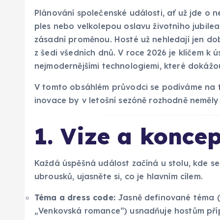
Plánování společenské události, ať už jde o n
ples nebo velkolepou oslavu životního jubilea,
zásadní proměnou. Hosté už nehledají jen dobr
z šedi všedních dnů. V roce 2026 je klíčem k 
nejmodernějšími technologiemi, které dokážo
V tomto obsáhlém průvodci se podíváme na to
inovace by v letošní sezóně rozhodně neměly 
1. Vize a koncep
Každá úspěšná událost začíná u stolu, kde se 
ubrousků, ujasněte si, co je hlavním cílem.
Téma a dress code:
Jasně definované téma (n
„Venkovská romance“) usnadňuje hostům pří