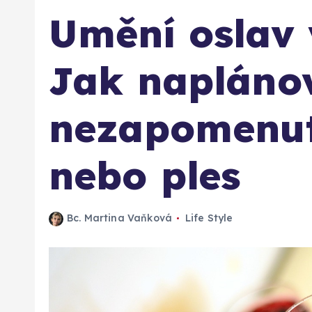
Umění oslav v
Jak napláno
nezapomenut
nebo ples
Bc. Martina Vaňková
Life Style