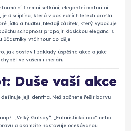
eformální firemní setkání, elegantní maturitní
 je disciplína, která v posledních letech prošla
é jídlo a hudbu; hledají zážitek, který vybočuje
úspěchu schopnost propojit klasickou eleganci s
u účastníky vtáhnout do děje.
, jak postavit základy úspěšné akce a jaké
chybět ve vašem itineráři.
t: Duše vaší akce
definuje její identita. Než začnete řešit barvu
apř. „Velký Gatsby“, „Futuristická noc“ nebo
pravu a okamžitě nastavuje očekávanou