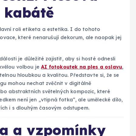
 kabátě
lavní roli etiketa a estetika. I do tohoto
novace, které nenarušují dekorum, ale naopak jej
losti je důležité zajistit, aby si hosté odnesli
kvělou volbou je
AI fotokoutek na ples a oslavu
,
elnou hloubkou a kvalitou. Představte si, že se
u mohou nechat zvěčnit v digitálně
bo abstraktních světelných kompozic, které
ledkem není jen „vtipná fotka“, ale umělecké dílo,
sítích i s dlouhým časovým odstupem.
opa a vzpomínky