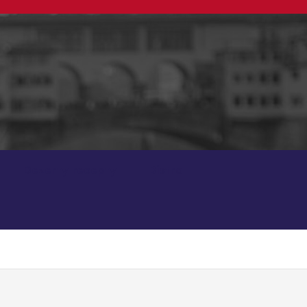
Dezerty recepty
Bistro