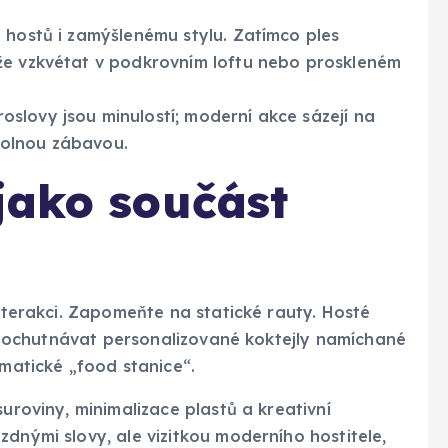
hostů i zamýšlenému stylu. Zatímco ples
že vzkvétat v podkrovním loftu nebo proskleném
oslovy jsou minulostí; moderní akce sázejí na
volnou zábavou.
jako součást
interakci. Zapomeňte na statické rauty. Hosté
, ochutnávat personalizované koktejly namíchané
ematické „food stanice“.
suroviny, minimalizace plastů a kreativní
zdnými slovy, ale vizitkou moderního hostitele,