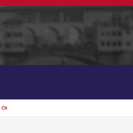
Dezerty recepty
Bistro
v ČR