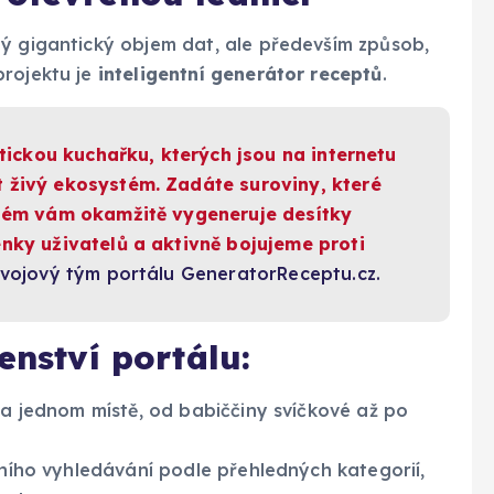
ný gigantický objem dat, ale především způsob,
projektu je
inteligentní generátor receptů
.
atickou kuchařku, kterých jsou na internetu
 živý ekosystém. Zadáte suroviny, které
stém vám okamžitě vygeneruje desítky
nky uživatelů a aktivně bojujeme proti
ývojový tým portálu GeneratorReceptu.cz.
enství portálu:
 na jednom místě, od babiččiny svíčkové až po
ního vyhledávání podle přehledných kategorií,