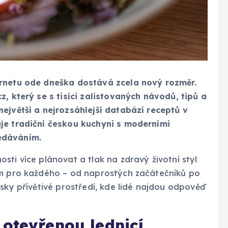
ernetu ode dneška dostává zcela nový rozměr.
z, který se s tisíci zalistovaných návodů, tipů a
ejvětší a nejrozsáhlejší databází receptů v
je tradiční českou kuchyni s moderními
edáváním.
sti více plánovat a tlak na zdravý životní styl
m pro každého – od naprostých začátečníků po
lsky přívětivé prostředí, kde lidé najdou odpověď
 otevřenou lednicí