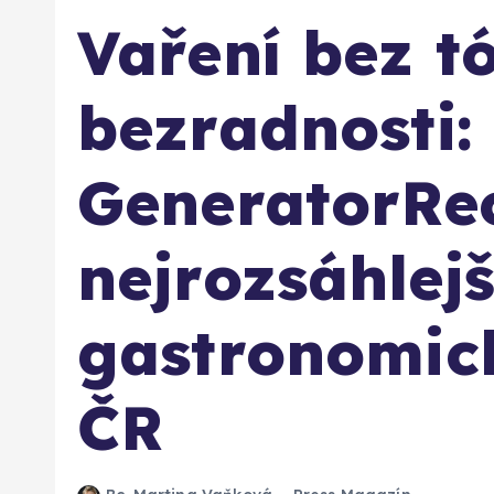
Vaření bez t
bezradnosti:
GeneratorRec
nejrozsáhlejš
gastronomic
ČR