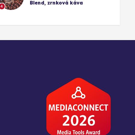
Blend, zrnková káva
4
5