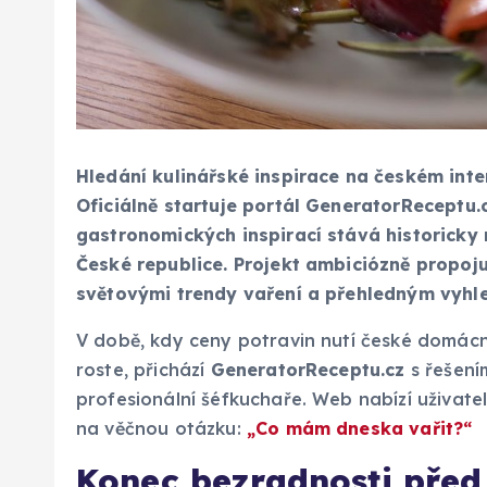
Hledání kulinářské inspirace na českém int
Oficiálně startuje portál GeneratorReceptu.c
gastronomických inspirací stává historicky n
České republice. Projekt ambiciózně propoju
světovými trendy vaření a přehledným vyhl
V době, kdy ceny potravin nutí české domácno
roste, přichází
GeneratorReceptu.cz
s řešení
profesionální šéfkuchaře. Web nabízí uživate
na věčnou otázku:
„Co mám dneska vařit?“
Konec bezradnosti před