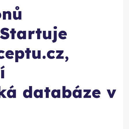
ónů
 Startuje
eptu.cz,
í
ká databáze v