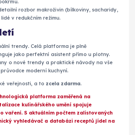
pokrmu.
tailní rozbor makroživin (bílkoviny, sacharidy,
 lidé v redukčním režimu.
letí
lní trendy. Celá platforma je plně
nguje jako perfektní asistent přímo u plotny.
ány o nové trendy a praktické návody na vše
o průvodce moderní kuchyní.
ké veřejnosti, a to
zcela zdarma
.
echnologická platforma zaměřená na
gitalizace kulinářského umění spojuje
o vaření. S aktuálním počtem zalistovaných
mický vyhledávač a databázi receptů jídel na