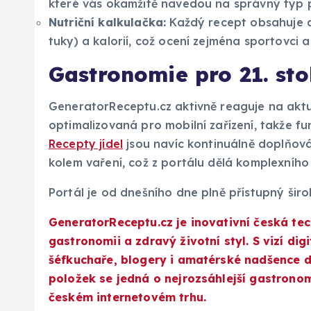
které vás okamžitě navedou na správný typ 
Nutriční kalkulačka:
Každý recept obsahuje de
tuky) a kalorií, což ocení zejména sportovci a
Gastronomie pro 21. sto
GeneratorReceptu.cz aktivně reaguje na aktuá
optimalizovaná pro mobilní zařízení, takže fu
Recepty jídel
jsou navíc kontinuálně doplňov
kolem vaření, což z portálu dělá komplexníh
Portál je od dnešního dne plně přístupný širo
GeneratorReceptu.cz je inovativní česká t
gastronomii a zdravý životní styl. S vizí di
šéfkuchaře, blogery i amatérské nadšence d
položek se jedná o nejrozsáhlejší gastrono
českém internetovém trhu.