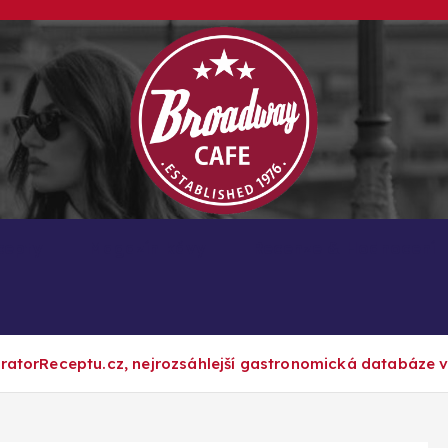
Kávové recepty, lifestyle a trendy inspirace
cepty
Magazín kávy
Recenze & Hodnocení
eratorReceptu.cz, nejrozsáhlejší gastronomická databáze 