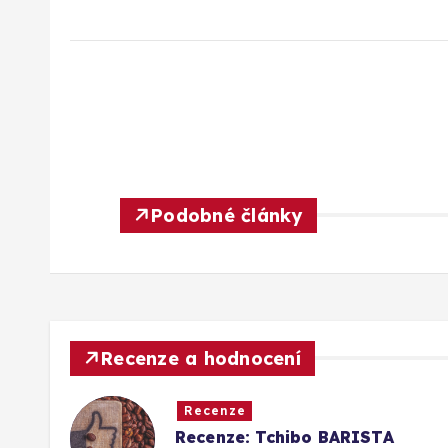
Podobné články
Recenze a hodnocení
Recenze
 káva
Recenze: Tchibo BARISTA