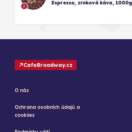
idlu)
Espresso, zrnková káva, 1000
2
CafeBroadway.cz
O nás
Ochrana osobních údajů a
cookiies
Podmínky užití