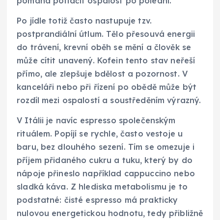
pomáhá potlačit ospalost po poledni.
Po jídle totiž často nastupuje tzv.
postprandiální útlum. Tělo přesouvá energii
do trávení, krevní oběh se mění a člověk se
může cítit unavený. Kofein tento stav neřeší
přímo, ale zlepšuje bdělost a pozornost. V
kanceláři nebo při řízení po obědě může být
rozdíl mezi ospalostí a soustředěním výrazný.
V Itálii je navíc espresso společenským
rituálem. Popíjí se rychle, často vestoje u
baru, bez dlouhého sezení. Tím se omezuje i
příjem přidaného cukru a tuku, který by do
nápoje přineslo například cappuccino nebo
sladká káva. Z hlediska metabolismu je to
podstatné: čisté espresso má prakticky
nulovou energetickou hodnotu, tedy přibližně