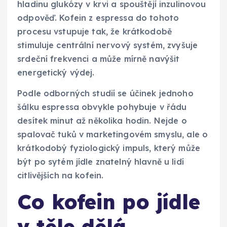
hladinu glukózy v krvi a spouštějí inzulinovou
odpověď. Kofein z espressa do tohoto
procesu vstupuje tak, že krátkodobě
stimuluje centrální nervový systém, zvyšuje
srdeční frekvenci a může mírně navýšit
energetický výdej.
Podle odborných studií se účinek jednoho
šálku espressa obvykle pohybuje v řádu
desítek minut až několika hodin. Nejde o
spalovač tuků v marketingovém smyslu, ale o
krátkodobý fyziologický impuls, který může
být po sytém jídle znatelný hlavně u lidí
citlivějších na kofein.
Co kofein po jídle
v těle dělá