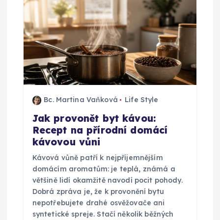
p
r
o
p
Bc. Martina Vaňková
Life Style
ř
Jak provonět byt kávou:
Recept na přírodní domácí
í
kávovou vůni
s
Kávová vůně patří k nejpříjemnějším
domácím aromatům: je teplá, známá a
p
většině lidí okamžitě navodí pocit pohody.
Dobrá zpráva je, že k provonění bytu
ě
nepotřebujete drahé osvěžovače ani
syntetické spreje. Stačí několik běžných