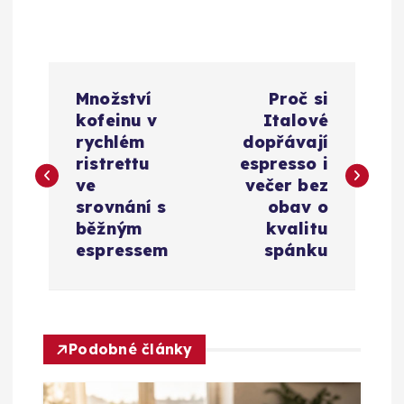
N
Množství
Proč si
a
kofeinu v
Italové
rychlém
dopřávají
v
ristrettu
espresso i
ve
večer bez
i
srovnání s
obav o
běžným
kvalitu
g
espressem
spánku
a
c
Podobné články
e