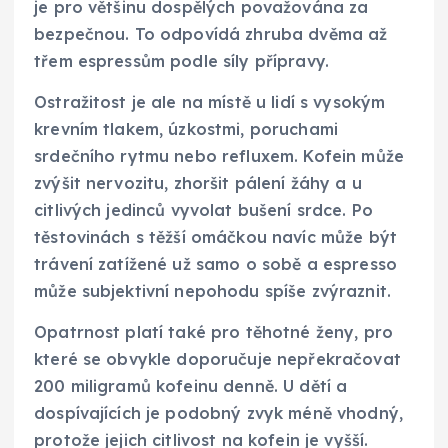
je pro většinu dospělých považována za
bezpečnou. To odpovídá zhruba dvěma až
třem espressům podle síly přípravy.
Ostražitost je ale na místě u lidí s vysokým
krevním tlakem, úzkostmi, poruchami
srdečního rytmu nebo refluxem. Kofein může
zvýšit nervozitu, zhoršit pálení žáhy a u
citlivých jedinců vyvolat bušení srdce. Po
těstovinách s těžší omáčkou navíc může být
trávení zatížené už samo o sobě a espresso
může subjektivní nepohodu spíše zvýraznit.
Opatrnost platí také pro těhotné ženy, pro
které se obvykle doporučuje nepřekračovat
200 miligramů kofeinu denně. U dětí a
dospívajících je podobný zvyk méně vhodný,
protože jejich citlivost na kofein je vyšší.