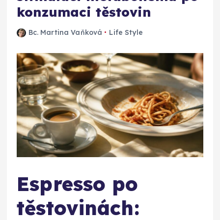
konzumaci těstovin
Bc. Martina Vaňková
Life Style
Espresso po
těstovinách: