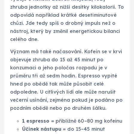
zhruba jednotky až nižší desítky kilokalorií. To
odpovídá například krátké desetiminutové
chůzi. Jde tedy spíš o drobný impuls než o
nástroj, který by změnil energetickou bilanci
celého dne.
Význam má také načasování. Kofein se v krvi
objevuje zhruba do 15 až 45 minut po
konzumaci a jeho poločas rozpadu je v
průměru tři až sedm hodin. Espresso vypité
hned po obědě tak může působit celé
odpoledne. U citlivých lidí ale může narušit
večerní usínání, zejména pokud je podáno po
pozdním obědě nebo po druhém šálku.
1 espresso
= přibližně 60–80 mg kofeinu
Účinek nástupu
= do 15–45 minut