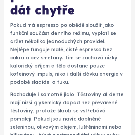
dát chytře
Pokud má espresso po obědě sloužit jako
funkční součást denního režimu, vyplatí se
držet několika jednoduchých pravidel.
Nejlépe funguje malé, čisté espresso bez
cukru a bez smetany. Tím se zachová nízký
kalorický příjem a tělo dostane pouze
kofeinový impuls, nikoli další dávku energie v
podobě sladidel a tuku.
Rozhoduje i samotné jídlo. Těstoviny al dente
mají nižší glykemický dopad než převařené
těstoviny, protože škrob se vstřebává
pomaleji. Pokud jsou navíc doplněné
zeleninou, olivovým olejem, luštěninami nebo
bílkovinou, bývá postprandiální výkyv cukru