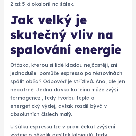
2 až 5 kilokalorií na šálek.
Jak velký je
skutečný vliv na
spalování energie
Otázka, kterou si lidé kladou nejčastěji, zní
jednoduše: pomůže espresso po těstovinách
spálit oběd? Odpověď je střízlivá. Ano, ale jen
nepatrně. Jedna dávka kofeinu může zvýšit
termogenezi, tedy tvorbu tepla a
energetický výdej, avšak rozdíl bývá v
absolutních číslech malý.
U šálku espressa lze v praxi čekat zvýšení
výdeje o několik desítek kilojoulů, tedy