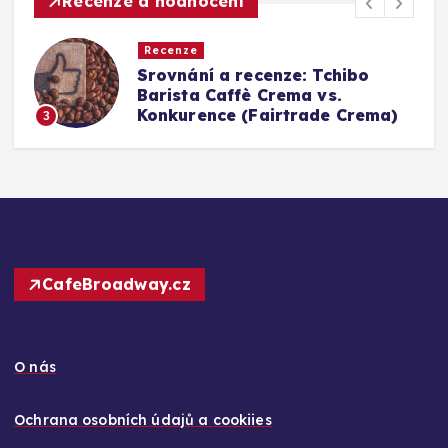
Recenze a hodnocení
Recenze
Srovnání a recenze: Tchibo
g
Barista Caffè Crema vs.
Konkurence (Fairtrade Crema)
3
CafeBroadway.cz
O nás
Ochrana osobních údajů a cookiies