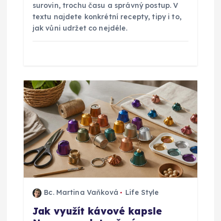
surovin, trochu času a správný postup. V
v
textu najdete konkrétní recepty, tipy i to,
jak vůni udržet co nejdéle.
e
k
Bc. Martina Vaňková
Life Style
Jak využít kávové kapsle