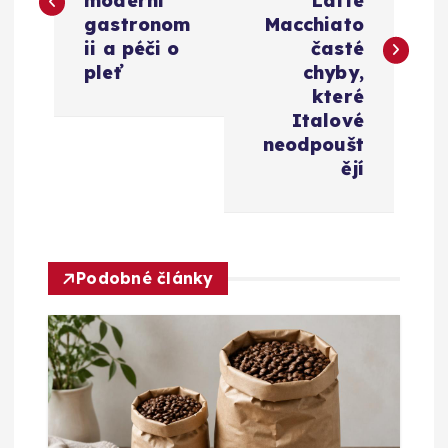
v
moderní
Latte
gastronom
Macchiato
i
ii a péči o
časté
pleť
chyby,
g
které
Italové
a
neodpoušt
ějí
c
e
Podobné články
p
r
o