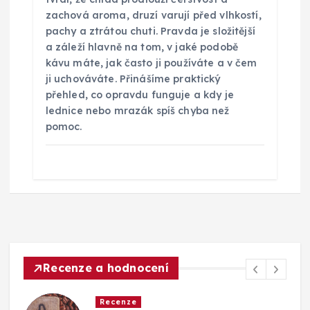
zachová aroma, druzí varují před vlhkostí,
pachy a ztrátou chuti. Pravda je složitější
a záleží hlavně na tom, v jaké podobě
kávu máte, jak často ji používáte a v čem
ji uchováváte. Přinášíme praktický
přehled, co opravdu funguje a kdy je
lednice nebo mrazák spíš chyba než
pomoc.
Recenze a hodnocení
Recenze