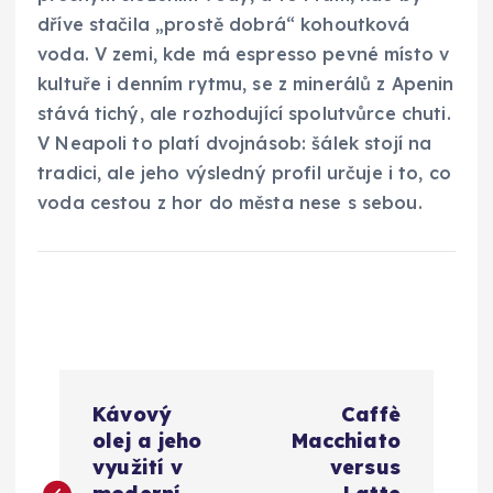
dříve stačila „prostě dobrá“ kohoutková
voda. V zemi, kde má espresso pevné místo v
kultuře i denním rytmu, se z minerálů z Apenin
stává tichý, ale rozhodující spolutvůrce chuti.
V Neapoli to platí dvojnásob: šálek stojí na
tradici, ale jeho výsledný profil určuje i to, co
voda cestou z hor do města nese s sebou.
N
Kávový
Caffè
a
olej a jeho
Macchiato
využití v
versus