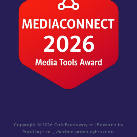
Copyright © 2026 CafeBroadway.cz | Powered by
PureLog s.r.o. , všechna práva vyhrazena.