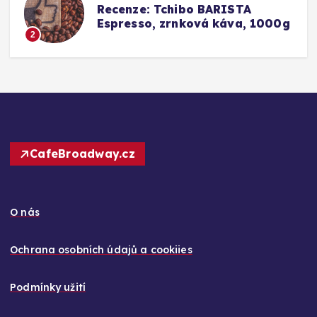
Srovnání a recenze: Tchibo
g
Barista Caffè Crema vs.
Konkurence (Fairtrade Crema)
3
CafeBroadway.cz
O nás
Ochrana osobních údajů a cookiies
Podmínky užití