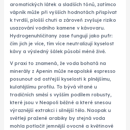
aromatických látek a sladších tónů, zatímco
vápník může při vyšších hodnotách přispívat
k tvrdší, plošší chuti a zároveň zvyšuje riziko
usazování vodního kamene v kávovaru.
Hydrogenuhličitany zase fungují jako pufr:
čím jich je více, tím více neutralizují kyselost
kávy a výsledný šálek působí méně živě.
V praxi to znamená, že voda bohatá na
minerály z Apenin může neapolské espresso
posunout od ostřejší kyselosti k plnějšímu,
kulatějšímu profilu. To bývá vítané u
tradičních směsí s vyšším podílem robusty,
které jsou v Neapoli běžné a které snesou
výraznější extrakci i silnější tělo. Naopak u
světleji pražené arabiky by stejná voda
mohla potlačit jemnější ovocné a květinové