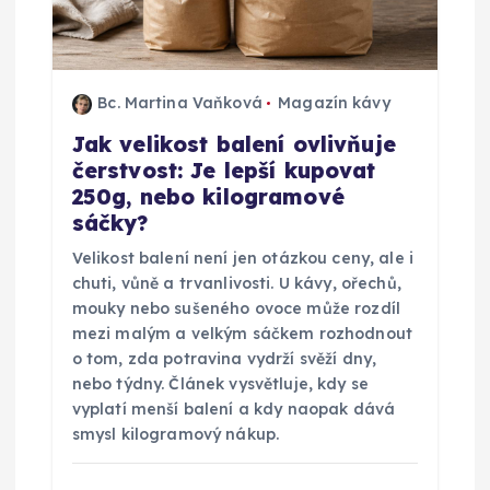
p
ř
í
Bc. Martina Vaňková
Magazín kávy
Jak velikost balení ovlivňuje
s
čerstvost: Je lepší kupovat
250g, nebo kilogramové
p
sáčky?
ě
Velikost balení není jen otázkou ceny, ale i
chuti, vůně a trvanlivosti. U kávy, ořechů,
v
mouky nebo sušeného ovoce může rozdíl
mezi malým a velkým sáčkem rozhodnout
o tom, zda potravina vydrží svěží dny,
e
nebo týdny. Článek vysvětluje, kdy se
vyplatí menší balení a kdy naopak dává
k
smysl kilogramový nákup.