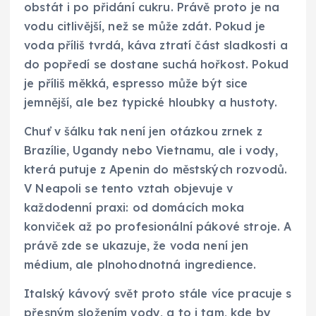
obstát i po přidání cukru. Právě proto je na
vodu citlivější, než se může zdát. Pokud je
voda příliš tvrdá, káva ztratí část sladkosti a
do popředí se dostane suchá hořkost. Pokud
je příliš měkká, espresso může být sice
jemnější, ale bez typické hloubky a hustoty.
Chuť v šálku tak není jen otázkou zrnek z
Brazílie, Ugandy nebo Vietnamu, ale i vody,
která putuje z Apenin do městských rozvodů.
V Neapoli se tento vztah objevuje v
každodenní praxi: od domácích moka
konviček až po profesionální pákové stroje. A
právě zde se ukazuje, že voda není jen
médium, ale plnohodnotná ingredience.
Italský kávový svět proto stále více pracuje s
přesným složením vody, a to i tam, kde by