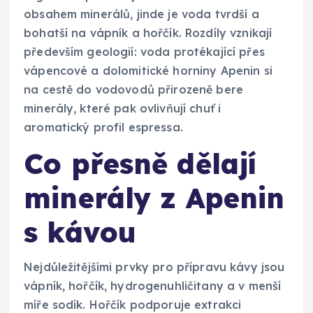
obsahem minerálů, jinde je voda tvrdší a
bohatší na vápník a hořčík. Rozdíly vznikají
především geologií: voda protékající přes
vápencové a dolomitické horniny Apenin si
na cestě do vodovodů přirozeně bere
minerály, které pak ovlivňují chuť i
aromatický profil espressa.
Co přesně dělají
minerály z Apenin
s kávou
Nejdůležitějšími prvky pro přípravu kávy jsou
vápník, hořčík, hydrogenuhličitany a v menší
míře sodík. Hořčík podporuje extrakci