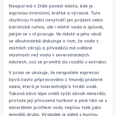
Neapol má v Itálii pověst města, kde je
espresso intenzivní, krátké a výrazné. Tuto
chuťovou tradici nevytváří jen pražení nebo
baristická rutina, ale i místní voda a způsob,
jakým se s ní pracuje. Ve městě a jeho okolí
se dlouhodobě diskutuje o tom, že voda z
místních zdrojů a přivaděčů má odlišné
vlastnosti než voda v severoitalských
městech, což se promítá do rozdílů v extrakci.
V praxi se ukazuje, že neapolské espresso
bývá často připravováno z tmavěji pražené
směsi, která je tolerantnější k tvrdší vodě.
Taková káva lépe snáší vyšší obsah minerálů,
protože její přirozená hořkost a plné tělo se s
minerálním profilem vody nepřou tolik jako
jemnější druhy. Výsledek je šálek s hustou