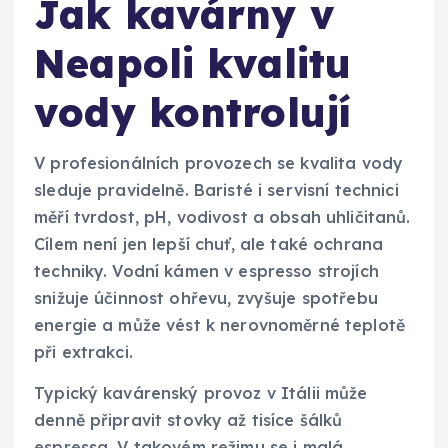
Jak kavárny v
Neapoli kvalitu
vody kontrolují
V profesionálních provozech se kvalita vody
sleduje pravidelně. Baristé i servisní technici
měří tvrdost, pH, vodivost a obsah uhličitanů.
Cílem není jen lepší chuť, ale také ochrana
techniky. Vodní kámen v espresso strojích
snižuje účinnost ohřevu, zvyšuje spotřebu
energie a může vést k nerovnoměrné teplotě
při extrakci.
Typický kavárenský provoz v Itálii může
denně připravit stovky až tisíce šálků
espressa. V takovém režimu se i malá