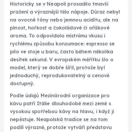
Historicky se v Neapoli prosadilo tmavší
pražení a výraznější tělo nápoje. Důraz nebyl
na ovocné tóny nebo jemnou aciditu, ale na
plnost, hořkost a čokoládové či oříškové
aroma. To odpovídalo místnímu vkusu i
rychlému způsobu konzumace: espresso se
pilo ve stoje u baru, často během několika
desítek sekund. V evropském měřítku šlo o
model, který se dobře šířil, protože byl
jednoduchý, reprodukovatelný a cenově
dostupný.
Podle údajů Mezinárodní organizace pro
kávu patří Itálie dlouhodobě mezi země s
vysokou spotřebou kávy na hlavu, i když ji
nepěstuje. Neapolská tradice se na tom
podílí výrazně, protože vytváří představu