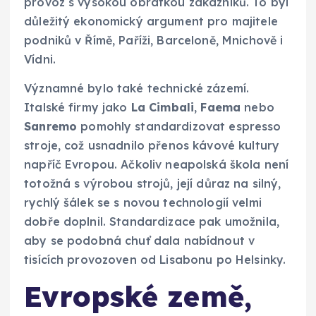
provoz s vysokou obrátkou zákazníků. To byl
důležitý ekonomický argument pro majitele
podniků v Římě, Paříži, Barceloně, Mnichově i
Vídni.
Významné bylo také technické zázemí.
Italské firmy jako
La Cimbali
,
Faema
nebo
Sanremo
pomohly standardizovat espresso
stroje, což usnadnilo přenos kávové kultury
napříč Evropou. Ačkoliv neapolská škola není
totožná s výrobou strojů, její důraz na silný,
rychlý šálek se s novou technologií velmi
dobře doplnil. Standardizace pak umožnila,
aby se podobná chuť dala nabídnout v
tisících provozoven od Lisabonu po Helsinky.
Evropské země,