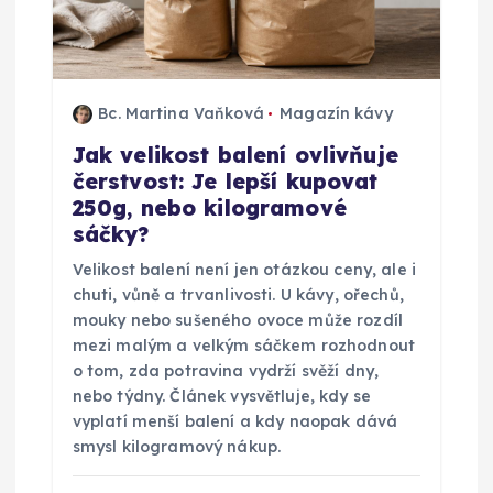
r
o
p
Bc. Martina Vaňková
Magazín kávy
Jak velikost balení ovlivňuje
ř
čerstvost: Je lepší kupovat
250g, nebo kilogramové
í
sáčky?
s
Velikost balení není jen otázkou ceny, ale i
chuti, vůně a trvanlivosti. U kávy, ořechů,
p
mouky nebo sušeného ovoce může rozdíl
mezi malým a velkým sáčkem rozhodnout
ě
o tom, zda potravina vydrží svěží dny,
nebo týdny. Článek vysvětluje, kdy se
vyplatí menší balení a kdy naopak dává
v
smysl kilogramový nákup.