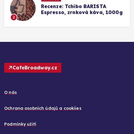
ISTA
Srovnání a recenze: Tchib
áva, 1000g
Barista Caffè Crema vs.
Konkurence (Fairtrade Cr
3
CafeBroadway.cz
O nás
Ochrana osobních údajů a cookiies
Podmínky užití