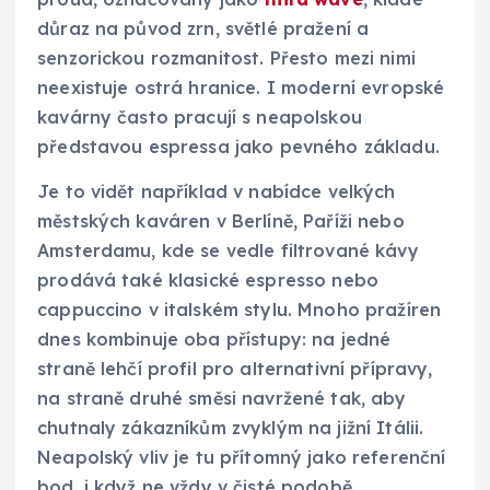
důraz na původ zrn, světlé pražení a
senzorickou rozmanitost. Přesto mezi nimi
neexistuje ostrá hranice. I moderní evropské
kavárny často pracují s neapolskou
představou espressa jako pevného základu.
Je to vidět například v nabídce velkých
městských kaváren v Berlíně, Paříži nebo
Amsterdamu, kde se vedle filtrované kávy
prodává také klasické espresso nebo
cappuccino v italském stylu. Mnoho pražíren
dnes kombinuje oba přístupy: na jedné
straně lehčí profil pro alternativní přípravy,
na straně druhé směsi navržené tak, aby
chutnaly zákazníkům zvyklým na jižní Itálii.
Neapolský vliv je tu přítomný jako referenční
bod, i když ne vždy v čisté podobě.