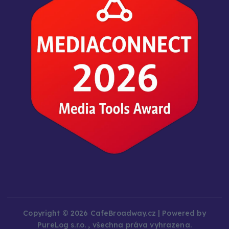
Copyright © 2026 CafeBroadway.cz | Powered by
PureLog s.r.o. , všechna práva vyhrazena.