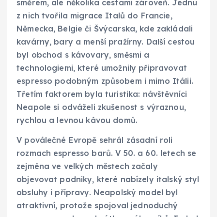
směrem, ale několika cestami zároveň. Jednu
z nich tvořila migrace Italů do Francie,
Německa, Belgie či Švýcarska, kde zakládali
kavárny, bary a menší pražírny. Další cestou
byl obchod s kávovary, směsmi a
technologiemi, které umožnily připravovat
espresso podobným způsobem i mimo Itálii.
Třetím faktorem byla turistika: návštěvníci
Neapole si odváželi zkušenost s výraznou,
rychlou a levnou kávou domů.
V poválečné Evropě sehrál zásadní roli
rozmach espresso barů. V 50. a 60. letech se
zejména ve velkých městech začaly
objevovat podniky, které nabízely italský styl
obsluhy i přípravy. Neapolský model byl
atraktivní, protože spojoval jednoduchý