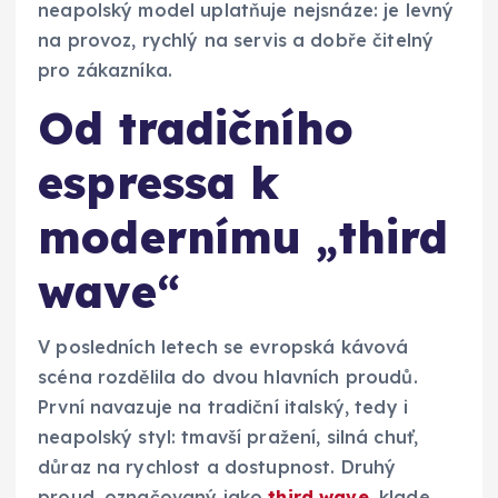
neapolský model uplatňuje nejsnáze: je levný
na provoz, rychlý na servis a dobře čitelný
pro zákazníka.
Od tradičního
espressa k
modernímu „third
wave“
V posledních letech se evropská kávová
scéna rozdělila do dvou hlavních proudů.
První navazuje na tradiční italský, tedy i
neapolský styl: tmavší pražení, silná chuť,
důraz na rychlost a dostupnost. Druhý
proud, označovaný jako
third wave
, klade