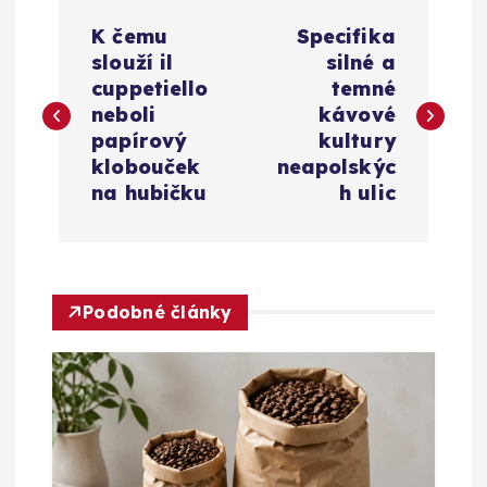
N
K čemu
Specifika
a
slouží il
silné a
cuppetiello
temné
v
neboli
kávové
papírový
kultury
i
klobouček
neapolskýc
na hubičku
h ulic
g
a
Podobné články
c
e
p