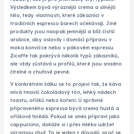
Výsledkem bývá výraznější crema a silnější
tělo, tedy vlastnosti, které zákazníci v
tradičních espresso barech očekávají. Jiné
produkty jsou naopak jemnější a blíž čistší
arabice, aby oslovily i domácí přípravu v
moka konvičce nebo v pákovém espressu.
Zicaffe tak pokrývá několik typů zákazníků,
ale vždy zůstává u profilů, které jsou snadno
čitelné a chuťově pevné.
V konkrétním šálku se to projeví tak, že káva
mívá tmavší čokoládový tón, lehký nádech
toastu, oříšků nebo koření. U správně
připraveného espressa bývá crema hustá a
oříškově hnědá. Pokud se směs připraví jako
cappuccino, dokáže si i přes mléko udržet
výraznou chuť. To je jeden z důvodů, proč se