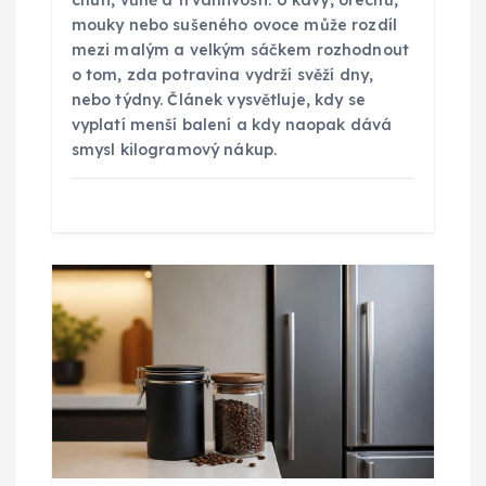
p
mouky nebo sušeného ovoce může rozdíl
ě
mezi malým a velkým sáčkem rozhodnout
o tom, zda potravina vydrží svěží dny,
nebo týdny. Článek vysvětluje, kdy se
v
vyplatí menší balení a kdy naopak dává
smysl kilogramový nákup.
e
k