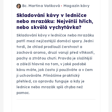
Bc. Martina Vaňková
Magazín kávy
Skladování kávy v ledničce
nebo mrazáku: Největší hřích,
nebo skvělá vychytávka?
Skladování kávy v ledničce nebo mrazáku
patří mezi nejčastější domácí spory. Jedni
tvrdí, že chlad prodlouží čerstvost a
zachová aroma, druzí varují před vlhkostí,
pachy a ztrátou chuti. Pravda je složitější
a záleží hlavně na tom, v jaké podobě
kávu máte, jak často ji používáte a v čem
ji uchováváte. Přinášíme praktický
přehled, co opravdu funguje a kdy je
lednice nebo mrazák spíš chyba než
pomoc.