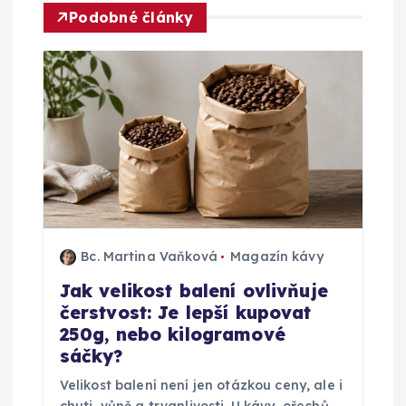
c
Podobné články
e
p
r
o
p
Bc. Martina Vaňková
Magazín kávy
ř
Jak velikost balení ovlivňuje
čerstvost: Je lepší kupovat
í
250g, nebo kilogramové
sáčky?
s
Velikost balení není jen otázkou ceny, ale i
chuti, vůně a trvanlivosti. U kávy, ořechů,