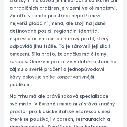
Italský trh s kávou je mimořádně konkurenční
a tradičních pražíren je v zemi velké množství.
Zicaffe v tomto prostředí nepatří mezi
největší globální jména, ale stojí na jasně
definované pozici: regionální identita,
espresso orientace a chuťový profil, který
odpovídá jihu Itálie. To je zároveň její síla i
omezení. Síla proto, že značka má čitelný
rukopis. Omezení proto, že v době rostoucího
zájmu o světlé pražení a jednopůvodové
kávy oslovuje spíše konzervativnější
publikum.
Na trhu má ale právě taková specializace
své místo. V Evropě i mimo ni zůstává značný
prostor pro klasické italské espresso směsi,
které se používají v barech, restauracích a
domácnostech. Zicaffe do této kategorie