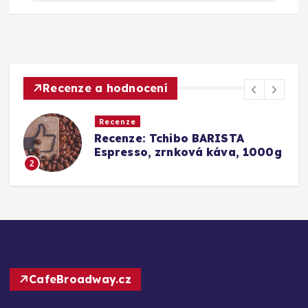
Recenze a hodnocení
Recenze
Srovnání a recenze: Tchibo
g
Barista Caffè Crema vs.
Konkurence (Fairtrade Crema)
3
CafeBroadway.cz