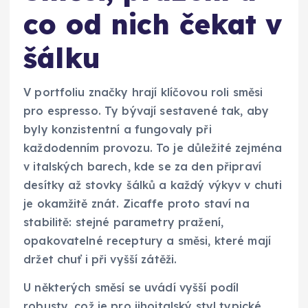
co od nich čekat v
šálku
V portfoliu značky hrají klíčovou roli směsi
pro espresso. Ty bývají sestavené tak, aby
byly konzistentní a fungovaly při
každodenním provozu. To je důležité zejména
v italských barech, kde se za den připraví
desítky až stovky šálků a každý výkyv v chuti
je okamžitě znát. Zicaffe proto staví na
stabilitě: stejné parametry pražení,
opakovatelné receptury a směsi, které mají
držet chuť i při vyšší zátěži.
U některých směsí se uvádí vyšší podíl
robusty, což je pro jihoitalský styl typické.