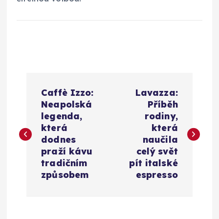
N
Caffè Izzo:
Lavazza:
a
Neapolská
Příběh
legenda,
rodiny,
v
která
která
dodnes
naučila
i
praží kávu
celý svět
tradičním
pít italské
g
způsobem
espresso
a