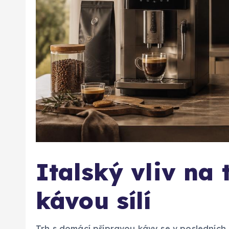
Italský vliv na
kávou sílí
Trh s domácí přípravou kávy se v posledních l