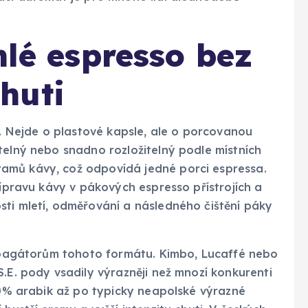
hlé espresso bez
huti
í. Nejde o plastové kapsle, ale o porcovanou
telný nebo snadno rozložitelný podle místních
amů kávy, což odpovídá jedné porci espressa.
řípravu kávy v pákových espresso přístrojích a
sti mletí, odměřování a následného čištění páky
propagátorům tohoto formátu. Kimbo, Lucaffé nebo
S.E. pody vsadily výrazněji než mnozí konkurenti
100% arabik až po typicky neapolské výrazné