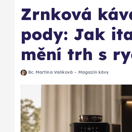
Zrnková káva
pody: Jak it
mění trh s r
Bc. Martina Vaňková
Magazín kávy