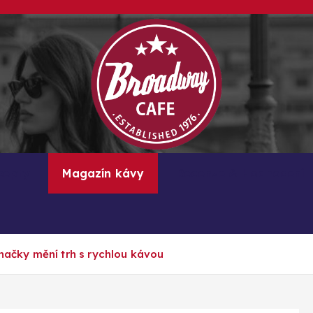
Kávové recepty, lifestyle a trendy inspirace
cepty
Magazín kávy
Recenze & Hodnocení
značky mění trh s rychlou kávou