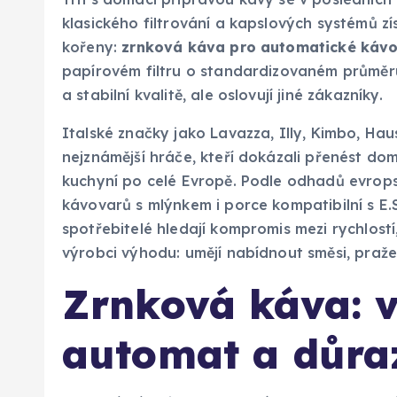
klasického filtrování a kapslových systémů zís
kořeny:
zrnková káva pro automatické káv
papírovém filtru o standardizovaném průměru
a stabilní kvalitě, ale oslovují jiné zákazníky.
Italské značky jako Lavazza, Illy, Kimbo, H
nejznámější hráče, kteří dokázali přenést do
kuchyní po celé Evropě. Podle odhadů evrop
kávovarů s mlýnkem i porce kompatibilní s E
spotřebitelé hledají kompromis mezi rychlostí,
výrobci výhodu: umějí nabídnout směsi, praže
Zrnková káva: 
automat a důraz