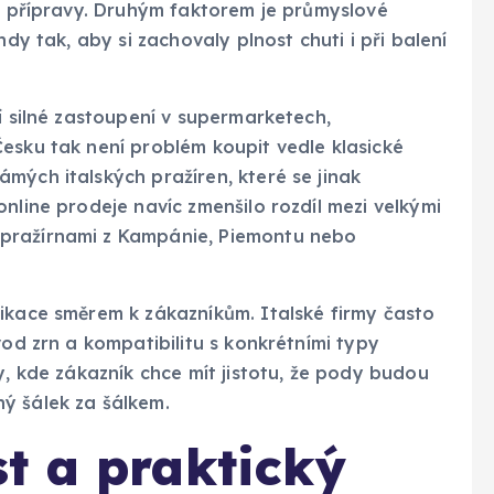
té přípravy. Druhým faktorem je průmyslové
ndy tak, aby si zachovaly plnost chuti i při balení
í silné zastoupení v supermarketech,
esku tak není problém koupit vedle klasické
mých italských pražíren, které se jinak
nline prodeje navíc zmenšilo rozdíl mezi velkými
pražírnami z Kampánie, Piemontu nebo
ikace směrem k zákazníkům. Italské firmy často
vod zrn a kompatibilitu s konkrétními typy
y, kde zákazník chce mít jistotu, že pody budou
ý šálek za šálkem.
t a praktický