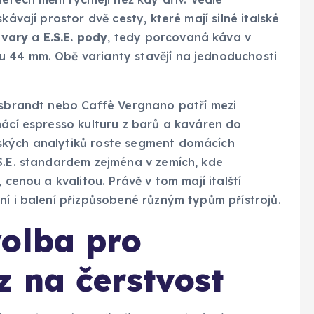
kávají prostor dvě cesty, které mají silné italské
ovary
a
E.S.E. pody
, tedy porcovaná káva v
 44 mm. Obě varianty stavějí na jednoduchosti
ausbrandt nebo Caffè Vergnano patří mezi
mácí espresso kulturu z barů a kaváren do
ských analytiků roste segment domácích
.S.E. standardem zejména v zemích, kde
 cenou a kvalitou. Právě v tom mají italští
ní i balení přizpůsobené různým typům přístrojů.
volba pro
 na čerstvost