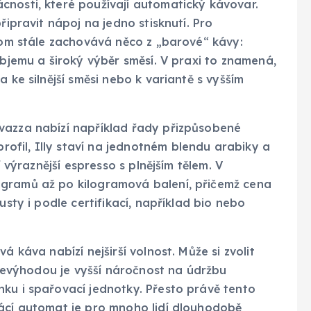
cnosti, které používají automatický kávovar.
řipravit nápoj na jedno stisknutí. Pro
itom stále zachovává něco z „barové“ kávy:
objemu a široký výběr směsí. V praxi to znamená,
 ke silnější směsi nebo k variantě s vyšším
vazza nabízí například řady přizpůsobené
fil, Illy staví na jednotném blendu arabiky a
í výraznější espresso s plnějším tělem. V
 gramů až po kilogramová balení, přičemž cena
usty i podle certifikací, například bio nebo
á káva nabízí nejširší volnost. Může si zvolit
. Nevýhodou je vyšší náročnost na údržbu
ku i spařovací jednotky. Přesto právě tento
mácí automat je pro mnoho lidí dlouhodobě