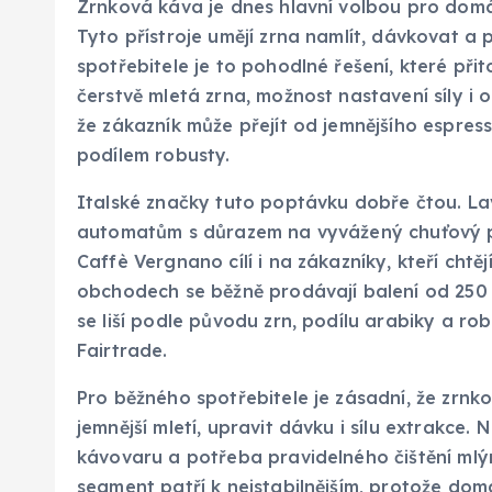
Zrnková káva je dnes hlavní volbou pro domá
Tyto přístroje umějí zrna namlít, dávkovat a p
spotřebitele je to pohodlné řešení, které př
čerstvě mletá zrna, možnost nastavení síly i 
že zákazník může přejít od jemnějšího espressa
podílem robusty.
Italské značky tuto poptávku dobře čtou. La
automatům s důrazem na vyvážený chuťový pro
Caffè Vergnano cílí i na zákazníky, kteří chtěj
obchodech se běžně prodávají balení od 250
se liší podle původu zrn, podílu arabiky a rob
Fairtrade.
Pro běžného spotřebitele je zásadní, že zrnkov
jemnější mletí, upravit dávku i sílu extrakce
kávovaru a potřeba pravidelného čištění mlýn
segment patří k nejstabilnějším, protože do