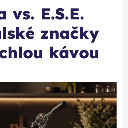
 vs. E.S.E.
alské značky
ychlou kávou