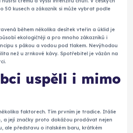
 hustší cremu a vyšší intenzitu chuti. V českých
bo 50 kusech a zákazník si může vybrat podle
ravená během několika desítek vteřin a úklid je
působí ekologičtěji a pro mnoho zákazníků i
principu s pákou a vodou pod tlakem. Nevýhodou
ilita než u zrnkové kávy. Spotřebitel je vázán na
ci.
obci uspěli i mimo
ěkolika faktorech. Tím prvním je tradice. Itálie
o, a její značky proto dokážou prodávat nejen
vu, ale představu o italském baru, krátkém