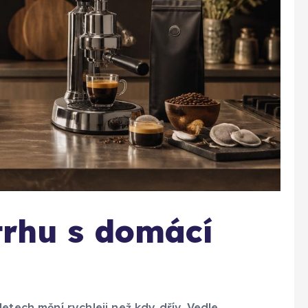
 trhu s domácí
etech mění rychleji než kdy dřív. Vedle