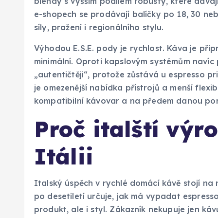
blendy s vyšším podílem robusty, které dávají
e-shopech se prodávají balíčky po 18, 30 ne
síly, pražení i regionálního stylu.
Výhodou E.S.E. pody je rychlost. Káva je přip
minimální. Oproti kapslovým systémům navíc 
„autentičtěji“, protože zůstává u espresso 
je omezenější nabídka přístrojů a menší flexib
kompatibilní kávovar a na předem danou por
Proč italští výr
Itálii
Italský úspěch v rychlé domácí kávě stojí na n
po desetiletí určuje, jak má vypadat espress
produkt, ale i styl. Zákazník nekupuje jen ká