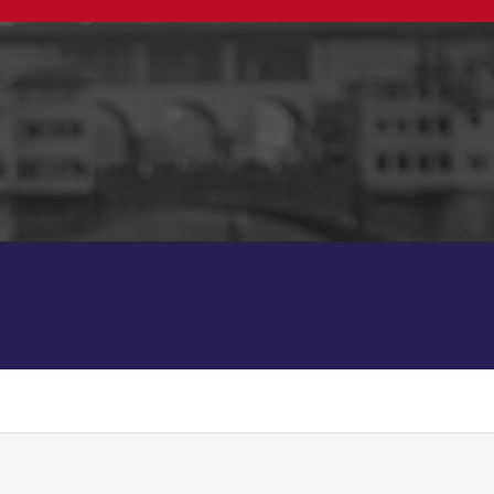
Dezerty recepty
Bistro