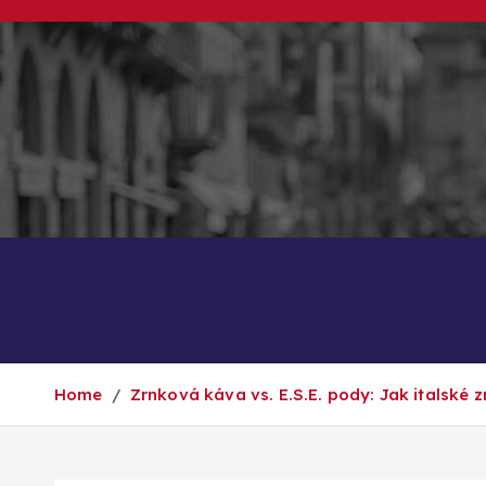
S
k
i
p
t
o
c
o
n
Life Style
Kult & Trendy
Kávové re
t
e
Italská kuchyně
n
t
Home
Zrnková káva vs. E.S.E. pody: Jak italské 