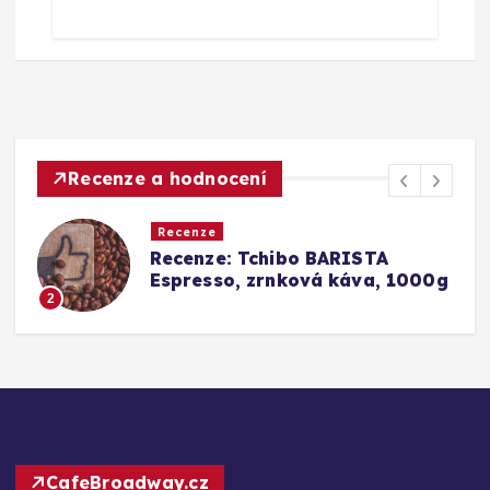
Recenze a hodnocení
Recenze
Srovnání a recenze: Tchibo
g
Barista Caffè Crema vs.
Konkurence (Fairtrade Crema)
3
CafeBroadway.cz