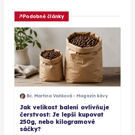
a
c
Podobné články
e
p
r
o
p
Bc. Martina Vaňková
Magazín kávy
ř
Jak velikost balení ovlivňuje
čerstvost: Je lepší kupovat
í
250g, nebo kilogramové
sáčky?
s