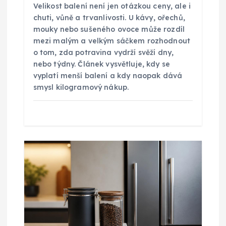
Velikost balení není jen otázkou ceny, ale i
p
chuti, vůně a trvanlivosti. U kávy, ořechů,
mouky nebo sušeného ovoce může rozdíl
ě
mezi malým a velkým sáčkem rozhodnout
o tom, zda potravina vydrží svěží dny,
nebo týdny. Článek vysvětluje, kdy se
v
vyplatí menší balení a kdy naopak dává
smysl kilogramový nákup.
e
k