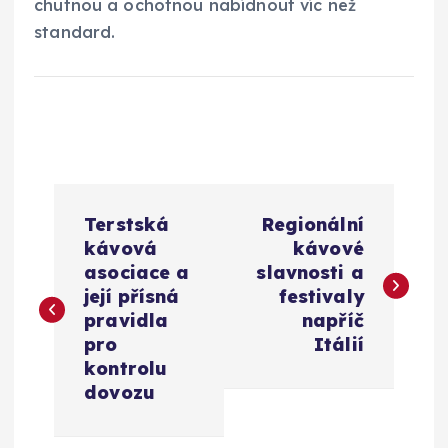
chutnou a ochotnou nabídnout víc než
standard.
N
Terstská
Regionální
a
kávová
kávové
asociace a
slavnosti a
v
její přísná
festivaly
pravidla
napříč
i
pro
Itálií
kontrolu
g
dovozu