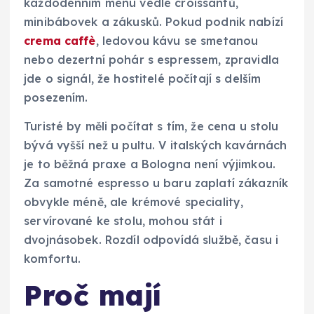
každodenním menu vedle croissantů,
minibábovek a zákusků. Pokud podnik nabízí
crema caffè
, ledovou kávu se smetanou
nebo dezertní pohár s espressem, zpravidla
jde o signál, že hostitelé počítají s delším
posezením.
Turisté by měli počítat s tím, že cena u stolu
bývá vyšší než u pultu. V italských kavárnách
je to běžná praxe a Bologna není výjimkou.
Za samotné espresso u baru zaplatí zákazník
obvykle méně, ale krémové speciality,
servírované ke stolu, mohou stát i
dvojnásobek. Rozdíl odpovídá službě, času i
komfortu.
Proč mají