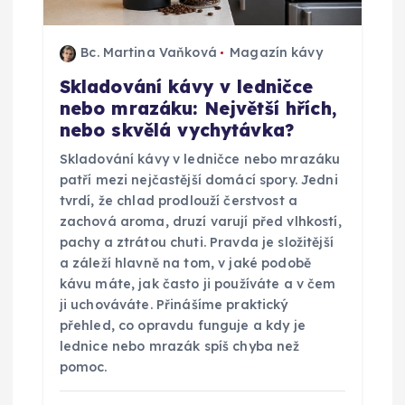
Bc. Martina Vaňková
Magazín kávy
Skladování kávy v ledničce
nebo mrazáku: Největší hřích,
nebo skvělá vychytávka?
Skladování kávy v ledničce nebo mrazáku
patří mezi nejčastější domácí spory. Jedni
tvrdí, že chlad prodlouží čerstvost a
zachová aroma, druzí varují před vlhkostí,
pachy a ztrátou chuti. Pravda je složitější
a záleží hlavně na tom, v jaké podobě
kávu máte, jak často ji používáte a v čem
ji uchováváte. Přinášíme praktický
přehled, co opravdu funguje a kdy je
lednice nebo mrazák spíš chyba než
pomoc.