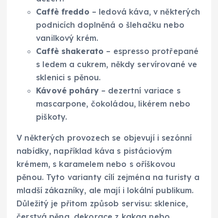
Caffè freddo
– ledová káva, v některých
podnicích doplněná o šlehačku nebo
vanilkový krém.
Caffè shakerato
– espresso protřepané
s ledem a cukrem, někdy servírované ve
sklenici s pěnou.
Kávové poháry
– dezertní variace s
mascarpone, čokoládou, likérem nebo
piškoty.
V některých provozech se objevují i sezónní
nabídky, například káva s pistáciovým
krémem, s karamelem nebo s oříškovou
pěnou. Tyto varianty cílí zejména na turisty a
mladší zákazníky, ale mají i lokální publikum.
Důležitý je přitom způsob servisu: sklenice,
čerstvá pěna, dekorace z kakaa nebo