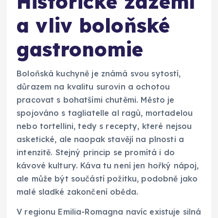
Historické zázemí
a vliv boloňské
gastronomie
Boloňská kuchyně je známá svou sytostí,
důrazem na kvalitu surovin a ochotou
pracovat s bohatšími chutěmi. Město je
spojováno s tagliatelle al ragù, mortadelou
nebo tortellini, tedy s recepty, které nejsou
asketické, ale naopak stavějí na plnosti a
intenzitě. Stejný princip se promítá i do
kávové kultury. Káva tu není jen hořký nápoj,
ale může být součástí požitku, podobně jako
malé sladké zakončení oběda.
V regionu Emilia-Romagna navíc existuje silná