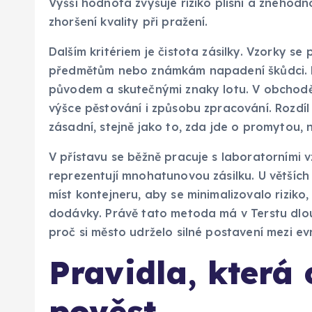
Vyšší hodnota zvyšuje riziko plísní a znehod
zhoršení kvality při pražení.
Dalším kritériem je čistota zásilky. Vzorky se
předmětům nebo známkám napadení škůdci. K
původem a skutečnými znaky lotu. V obchodě
výšce pěstování i způsobu zpracování. Rozdí
zásadní, stejně jako to, zda jde o promytou
V přístavu se běžně pracuje s laboratorními 
reprezentují mnohatunovou zásilku. U větších
míst kontejneru, aby se minimalizovalo riziko,
dodávky. Právě tato metoda má v Terstu dlou
proč si město udrželo silné postavení mezi e
Pravidla, která
pověst