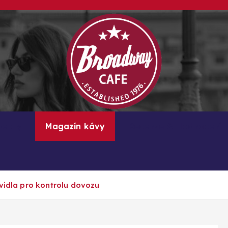
Kávové recepty, lifestyle a trendy inspirace
cepty
Magazín kávy
Recenze & Hodnocení
avidla pro kontrolu dovozu