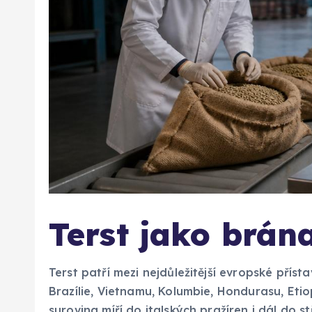
Terst jako brán
Terst patří mezi nejdůležitější evropské přísta
Brazílie, Vietnamu, Kolumbie, Hondurasu, Etio
surovina míří do italských pražíren i dál do s