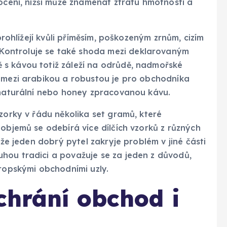
nocení, nižší může znamenat ztrátu hmotnosti a
 prohlížejí kvůli příměsím, poškozeným zrnům, cizím
ontroluje se také shoda mezi deklarovaným
 s kávou totiž záleží na odrůdě, nadmořské
l mezi arabikou a robustou je pro obchodníka
, naturální nebo honey zpracovanou kávu.
vzorky v řádu několika set gramů, které
 objemů se odebírá více dílčích vzorků z různých
 že jeden dobrý pytel zakryje problém v jiné části
hou tradici a považuje se za jeden z důvodů,
vropskými obchodními uzly.
 chrání obchod i