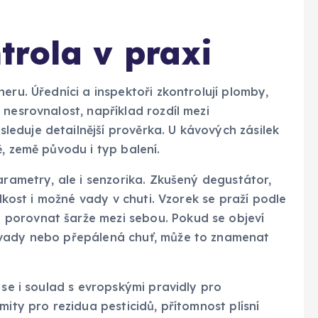
rola v praxi
eru. Úředníci a inspektoři zkontrolují plomby,
 nesrovnalost, například rozdíl mezi
eduje detailnější prověrka. U kávových zásilek
, země původu i typ balení.
arametry, ale i senzorika. Zkušený degustátor,
adkost i možné vady v chuti. Vzorek se praží podle
porovnat šarže mezi sebou. Pokud se objeví
 vady nebo přepálená chuť, může to znamenat
 se i soulad s evropskými pravidly pro
mity pro rezidua pesticidů, přítomnost plísní