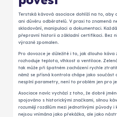
Terstská kávová asociace dohlíží na to, aby
ani důvěru odběratelů. V praxi to znamená n
skladování, manipulaci a dokumentaci. Každá 
přepravní historii a základní certifikaci. B
výrazně zpomalen.
Pro dovozce je důležité i to, jak dlouho káva 
rozhoduje teplota, vlhkost a ventilace. Zelen
tak může při špatném zacházení rychle ztratit
němž se přísná kontrola chápe jako součást o
nesplní parametry, není to problém jen pro je
Asociace navíc vychází z toho, že dobré jmén
spojováno s historickými značkami, silnou káv
rozumějí rozdílům mezi jednotlivými původy i k
nejsou vnímána jako překážka, ale jako nástr