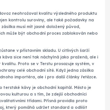
 dovoz neohrožoval kvalitu výsledného produktu
ejen kontrolu suroviny, ale také požadavky na
zásilka musí mít jasně doložený původ,
ez nich může být obchodní proces zablokován nebo
zůstane v přístavním skladu. U citlivých šarží
á káva sice není tak náchylná jako pražená, ale i
 kvalitu. Proto se v Terstu prosazuje systém, v
chrany celé obchodní sítě. Když jedna zásilka
dnoho importéra, ale i pro další články řetězce.
o terstské kávy je obchodní kapitál. Město je
ovou kulturou a s tím, že zdejší obchodníci
valitativními třídami. Přísná pravidla proto
oj, který pomáhá udržet standard a odlišit