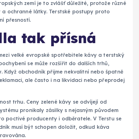
pských zemí je to zvlášť důležité, protože různé
y a ochranné látky. Terstské postupy proto
í přesností.
dla tak přísná
mezi velké evropské spotřebitele kávy a terstský
ochybení se může rozšířit do dalších trhů,
ty. Když obchodník přijme nekvalitní nebo špatně
klamaci, ale často i na likvidaci nebo přeprodej
nost trhu. Ceny zelené kávy se odvíjejí od
systému pronikaly zásilky s nejasným původem
o poctivé producenty i odběratele. V Terstu se
dník musí být schopen doložit, odkud káva
pravována.