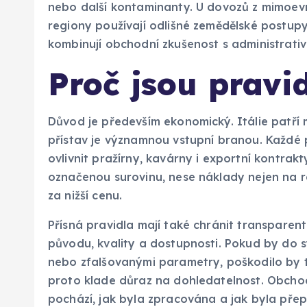
nebo další kontaminanty. U dovozů z mimoevro
regiony používají odlišné zemědělské postup
kombinují obchodní zkušenost s administrativn
Proč jsou pravi
Důvod je především ekonomický. Itálie patří 
přístav je významnou vstupní branou. Každé p
ovlivnit pražírny, kavárny i exportní kontrak
označenou surovinu, nese náklady nejen na re
za nižší cenu.
Přísná pravidla mají také chránit transparent
původu, kvality a dostupnosti. Pokud by do 
nebo zfalšovanými parametry, poškodilo by t
proto klade důraz na dohledatelnost. Obcho
pochází, jak byla zpracována a jak byla pře