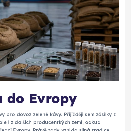
a do Evropy
vy pro dovoz zelené kávy. Přijíždějí sem zásilky z
pie i z dalších producentkých zemí, odkud
třední Evropy. Právě tady vznikla silná tradice