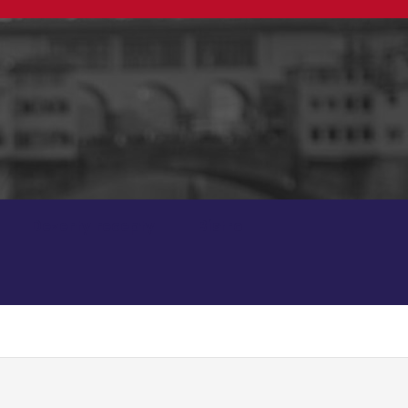
Dezerty recepty
Bistro