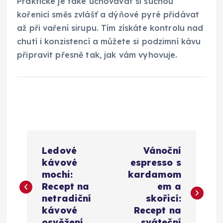
Praktické je také uchovávat si suchou
kořenicí směs zvlášť a dýňové pyré přidávat
až při vaření sirupu. Tím získáte kontrolu nad
chutí i konzistencí a můžete si podzimní kávu
připravit přesně tak, jak vám vyhovuje.
N
Ledové
Vánoční
a
kávové
espresso s
mochi:
kardamom
v
Recept na
em a
netradiční
skořicí:
i
kávové
Recept na
osvěžení
sváteční