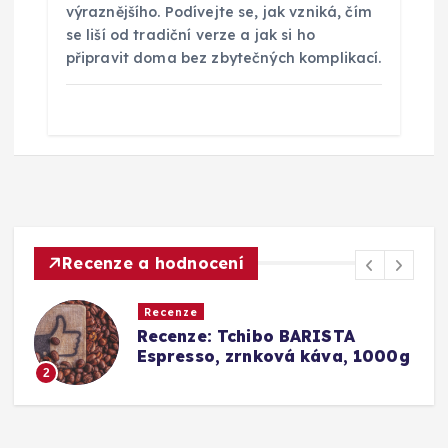
výraznějšího. Podívejte se, jak vzniká, čím
se liší od tradiční verze a jak si ho
připravit doma bez zbytečných komplikací.
Recenze a hodnocení
Recenze
chibo BARISTA
Srovnání a rece
zrnková káva, 1000g
Barista Caffè C
Konkurence (Fa
3