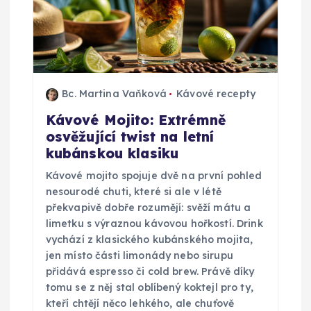
Bc. Martina Vaňková
Kávové recepty
Kávové Mojito: Extrémně
osvěžující twist na letní
kubánskou klasiku
Kávové mojito spojuje dvě na první pohled
nesourodé chuti, které si ale v létě
překvapivě dobře rozumějí: svěží mátu a
limetku s výraznou kávovou hořkostí. Drink
vychází z klasického kubánského mojita,
jen místo části limonády nebo sirupu
přidává espresso či cold brew. Právě díky
tomu se z něj stal oblíbený koktejl pro ty,
kteří chtějí něco lehkého, ale chuťově