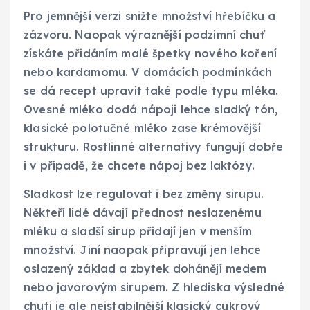
Pro jemnější verzi snižte množství hřebíčku a
zázvoru. Naopak výraznější podzimní chuť
získáte přidáním malé špetky nového koření
nebo kardamomu. V domácích podmínkách
se dá recept upravit také podle typu mléka.
Ovesné mléko dodá nápoji lehce sladký tón,
klasické polotučné mléko zase krémovější
strukturu. Rostlinné alternativy fungují dobře
i v případě, že chcete nápoj bez laktózy.
Sladkost lze regulovat i bez změny sirupu.
Někteří lidé dávají přednost neslazenému
mléku a sladší sirup přidají jen v menším
množství. Jiní naopak připravují jen lehce
oslazený základ a zbytek dohánějí medem
nebo javorovým sirupem. Z hlediska výsledné
chuti je ale nejstabilnější klasický cukrový