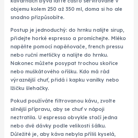
kavárnách bývá latte často servírované v
objemu kolem 250 až 350 ml, doma si ho ale
snadno přizpůsobíte.
Postup je jednoduchý: do hrnku nalijte sirup,
přidejte horké espresso a promíchejte. Mléko
napěňte pomocí napěňovače, french pressu
nebo ruční metličky a nalijte do hrnku.
Nakonec můžete posypat trochou skořice
nebo muškátového oříšku. Kdo má rád
výraznější chuť, přidá i kapku vanilky nebo
lžičku šlehačky.
Pokud používáte filtrovanou kávu, zvolte
silnější přípravu, aby se chuť v nápoji
neztratila. U espressa obvykle stačí jedna
nebo dvě dávky podle velikosti šálku.
Důležité je, aby káva nebyla příliš kyselá,