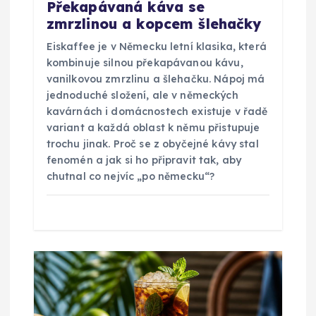
Překapávaná káva se
í
zmrzlinou a kopcem šlehačky
s
Eiskaffee je v Německu letní klasika, která
kombinuje silnou překapávanou kávu,
p
vanilkovou zmrzlinu a šlehačku. Nápoj má
jednoduché složení, ale v německých
ě
kavárnách i domácnostech existuje v řadě
variant a každá oblast k němu přistupuje
trochu jinak. Proč se z obyčejné kávy stal
v
fenomén a jak si ho připravit tak, aby
chutnal co nejvíc „po německu“?
e
k