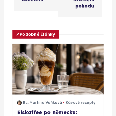
g
pohodu
a
c
Podobné články
e
p
r
o
p
Bc. Martina Vaňková
Kávové recepty
ř
Eiskaffee po německu: