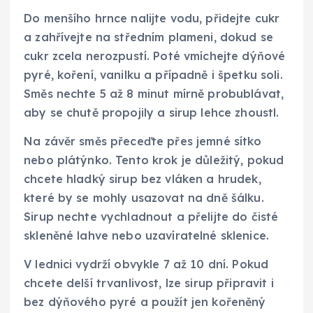
Do menšího hrnce nalijte vodu, přidejte cukr
a zahřívejte na středním plameni, dokud se
cukr zcela nerozpustí. Poté vmíchejte dýňové
pyré, koření, vanilku a případně i špetku soli.
Směs nechte 5 až 8 minut mírně probublávat,
aby se chutě propojily a sirup lehce zhoustl.
Na závěr směs přeceďte přes jemné sítko
nebo plátýnko. Tento krok je důležitý, pokud
chcete hladký sirup bez vláken a hrudek,
které by se mohly usazovat na dně šálku.
Sirup nechte vychladnout a přelijte do čisté
skleněné lahve nebo uzavíratelné sklenice.
V lednici vydrží obvykle 7 až 10 dní. Pokud
chcete delší trvanlivost, lze sirup připravit i
bez dýňového pyré a použít jen kořeněný