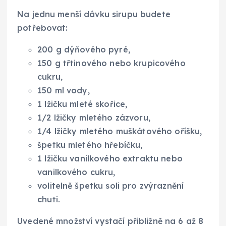
Na jednu menší dávku sirupu budete
potřebovat:
200 g dýňového pyré,
150 g třtinového nebo krupicového
cukru,
150 ml vody,
1 lžičku mleté skořice,
1/2 lžičky mletého zázvoru,
1/4 lžičky mletého muškátového oříšku,
špetku mletého hřebíčku,
1 lžičku vanilkového extraktu nebo
vanilkového cukru,
volitelně špetku soli pro zvýraznění
chuti.
Uvedené množství vystačí přibližně na 6 až 8