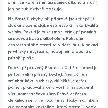
s tím, že kofein nemusí účinek alkoholu zrušit,
jen ho subjektivně maskuje.
Nejčastější chyby při přípravě jsou tři: příliš
sladké složení, slabé espresso a nízká kvalita
whisky. Pokud je cukru moc, drink připomíná
sirupovou kávu s alkoholem. Pokud je
espresso slabé, ztratí se v destilátu. A pokud
je whisky nevýrazná, nápoj nemá oporu a
působí ploše.
Dobře připravený Espresso Old Fashioned je
přitom velmi přesný koktejl. Nestačí jen
smíchat kávu s whisky, důležité je držet
poměr, pracovat s čerstvostí a nepodcenit
vůni pomerančové kůry. Právě v těchto
detailech se láme rozdíl mezi těžkým drinkem
a elegantním koktejlem, který obstojí i vedle