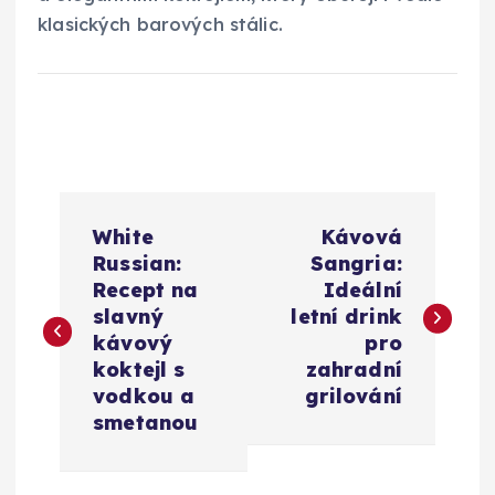
klasických barových stálic.
N
White
Kávová
a
Russian:
Sangria:
Recept na
Ideální
v
slavný
letní drink
kávový
pro
i
koktejl s
zahradní
vodkou a
grilování
g
smetanou
a