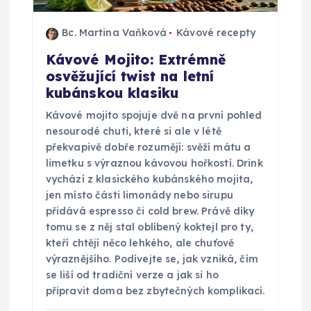
Bc. Martina Vaňková
Kávové recepty
Kávové Mojito: Extrémně
osvěžující twist na letní
kubánskou klasiku
Kávové mojito spojuje dvě na první pohled
nesourodé chuti, které si ale v létě
překvapivě dobře rozumějí: svěží mátu a
limetku s výraznou kávovou hořkostí. Drink
vychází z klasického kubánského mojita,
jen místo části limonády nebo sirupu
přidává espresso či cold brew. Právě díky
tomu se z něj stal oblíbený koktejl pro ty,
kteří chtějí něco lehkého, ale chuťově
výraznějšího. Podívejte se, jak vzniká, čím
se liší od tradiční verze a jak si ho
připravit doma bez zbytečných komplikací.