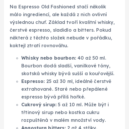
Na Espresso Old Fashioned stačí několik
málo ingrediencí, ale každá z nich ovlivní
výslednou chuť. Základ tvoří kvalitní whisky,
čerstvé espresso, sladidlo a bitters. Pokud
některá z těchto složek nebude v pořádku,
koktejl ztratí rovnováhu.
Whisky nebo bourbon:
40 až 50 ml.
Bourbon dodá sladší, vanilkové tóny,
skotská whisky bývá sušší a kouřovější.
Espresso:
25 až 30 ml, ideálně čerstvě
extrahované. Staré nebo přepálené
espresso bývá příliš hořké.
Cukrový sirup:
5 až 10 ml. Může být i
třtinový sirup nebo kostka cukru
rozpuštěná v malém množství vody.
Angostura bitters:
2 až 4 střiky.