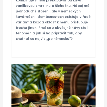
kombinuje silnou překapávanou kávu,
p
vanilkovou zmrzlinu a šlehačku. Nápoj má
jednoduché složení, ale v německých
ě
kavárnách i domácnostech existuje v řadě
variant a každá oblast k němu přistupuje
trochu jinak. Proč se z obyčejné kávy stal
v
fenomén a jak si ho připravit tak, aby
chutnal co nejvíc „po německu“?
e
k