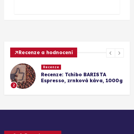
Recenze a hodnocení
Recenze
Srovnání a recenze: Tchibo
g
Barista Caffè Crema vs.
Konkurence (Fairtrade Crema)
3