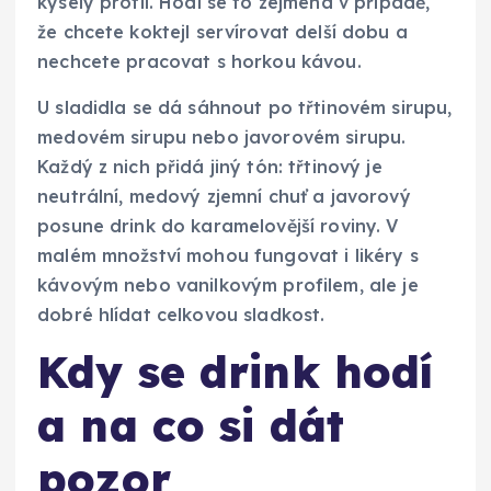
kyselý profil. Hodí se to zejména v případě,
že chcete koktejl servírovat delší dobu a
nechcete pracovat s horkou kávou.
U sladidla se dá sáhnout po třtinovém sirupu,
medovém sirupu nebo javorovém sirupu.
Každý z nich přidá jiný tón: třtinový je
neutrální, medový zjemní chuť a javorový
posune drink do karamelovější roviny. V
malém množství mohou fungovat i likéry s
kávovým nebo vanilkovým profilem, ale je
dobré hlídat celkovou sladkost.
Kdy se drink hodí
a na co si dát
pozor