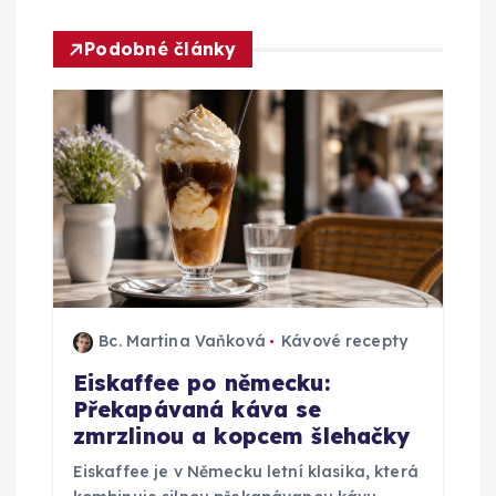
c
Podobné články
e
p
r
o
p
Bc. Martina Vaňková
Kávové recepty
ř
Eiskaffee po německu:
Překapávaná káva se
í
zmrzlinou a kopcem šlehačky
s
Eiskaffee je v Německu letní klasika, která