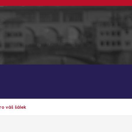
Dezerty recepty
Bistro
ro váš šálek