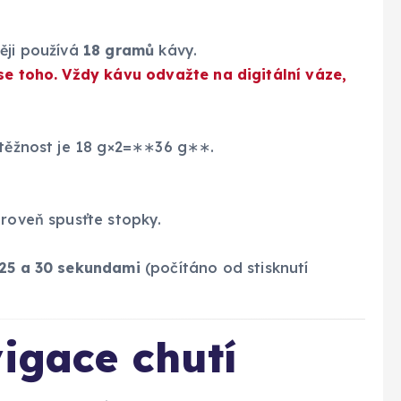
ěji používá
18 gramů
kávy.
 se toho. Vždy kávu odvažte na digitální váze,
ýtěžnost je 18 g×2=∗∗36 g∗∗.
ároveň spusťte stopky.
25 a 30 sekundami
(počítáno od stisknutí
vigace chutí