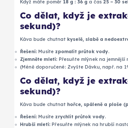
Když máte poměr
18 g : 36 g
a čas
25 – 30 s
Co dělat, když je extrak
sekund)?
Káva bude chutnat
kyselě, slabě a nedoext
Řešení:
Musíte
zpomalit průtok vody
.
Zjemněte mletí:
Přesuňte mlýnek na jemnější 
(Méně doporučené: Zvyšte Dávku, např. na 19
Co dělat, když je extrak
sekund)?
Káva bude chutnat
hořce, spáleně a ploše (
Řešení:
Musíte
zrychlit průtok vody
.
Hrubší mletí:
Přesuňte mlýnek na hrubší nasta