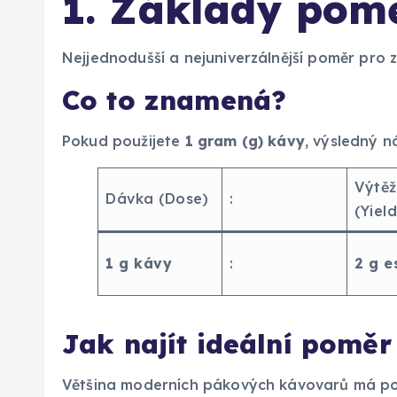
1. Základy pomě
Nejjednodušší a nejuniverzálnější poměr pro 
Co to znamená?
Pokud použijete
1 gram (g) kávy
, výsledný n
Výtěž
Dávka (Dose)
:
(Yield
1 g kávy
:
2 g e
Jak najít ideální pomě
Většina moderních pákových kávovarů má por