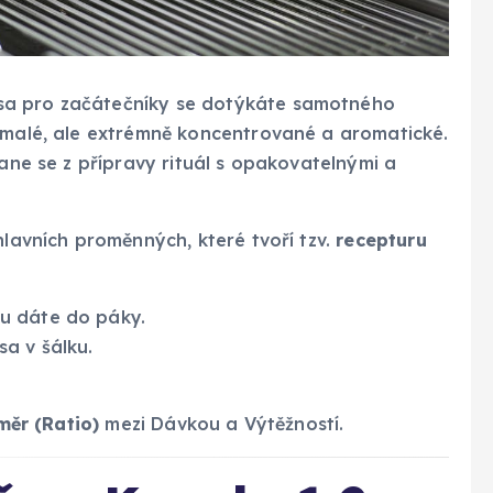
sa pro začátečníky se dotýkáte samotného
e malé, ale extrémně koncentrované a aromatické.
tane se z přípravy rituál s opakovatelnými a
hlavních proměnných, které tvoří tzv.
recepturu
u dáte do páky.
a v šálku.
ěr (Ratio)
mezi Dávkou a Výtěžností.