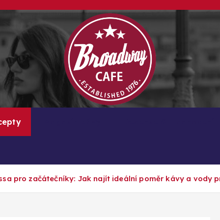
Kávové recepty, lifestyle a trendy inspirace
cepty
Magazín kávy
Recenze & Hodnocení
sa pro začátečníky: Jak najít ideální poměr kávy a vody p