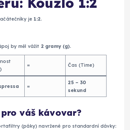
ru: Kouzlo 1:2
začátečníky je
1:2
.
ápoj by měl vážit
2 gramy (g)
.
nost
=
Čas (Time)
)
25 – 30
spressa
=
sekund
r pro váš kávovar?
tafiltry (páky) navržené pro standardní dávky: