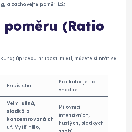
g, a zachovejte poměr 1:2).
í poměru (Ratio
ekund) úpravou hrubosti mletí, můžete si hrát se
Pro koho je to
Popis chuti
vhodné
Velmi
silná,
Milovníci
sladká a
intenzivních,
koncentrovaná
ch
hustých, sladkých
uť. Vyšší tělo,
shotů.