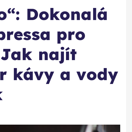
o“: Dokonalá
pressa pro
Jak najít
r kávy a vody
k