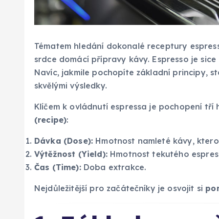
Tématem hledání dokonalé receptury espres
srdce domácí přípravy kávy. Espresso je sic
Navíc, jakmile pochopíte základní principy, s
skvělými výsledky.
Klíčem k ovládnutí espressa je pochopení tří 
(recipe)
:
Dávka (Dose):
Hmotnost namleté kávy, ktero
Výtěžnost (Yield):
Hmotnost tekutého espress
Čas (Time):
Doba extrakce.
Nejdůležitější pro začátečníky je osvojit si
pom