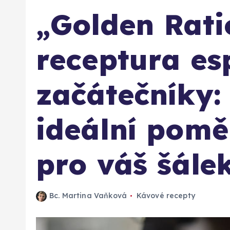
„Golden Rati
receptura es
začátečníky: 
ideální pomě
pro váš šále
Bc. Martina Vaňková
Kávové recepty