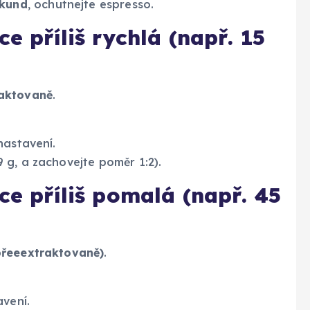
ekund
, ochutnejte espresso.
ce příliš rychlá (např. 15
raktovaně
.
nastavení.
 g, a zachovejte poměr 1:2).
ce příliš pomalá (např. 45
přeeextraktovaně)
.
vení.