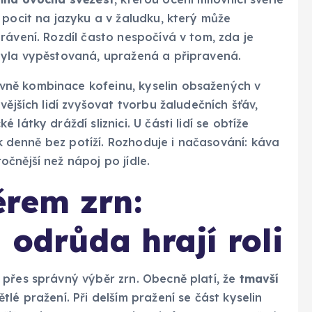
 pocit na jazyku a v žaludku, který může
rávení. Rozdíl často nespočívá v tom, zda je
byla vypěstovaná, upražená a připravená.
ně kombinace kofeinu, kyselin obsažených v
vějších lidí zvyšovat tvorbu žaludečních šťáv,
látky dráždí sliznici. U části lidí se obtíže
ik denně bez potíží. Rozhoduje i načasování: káva
čnější než nápoj po jídle.
ěrem zrn:
 odrůda hrají roli
přes správný výběr zrn. Obecně platí, že
tmavší
tlé pražení. Při delším pražení se část kyselin