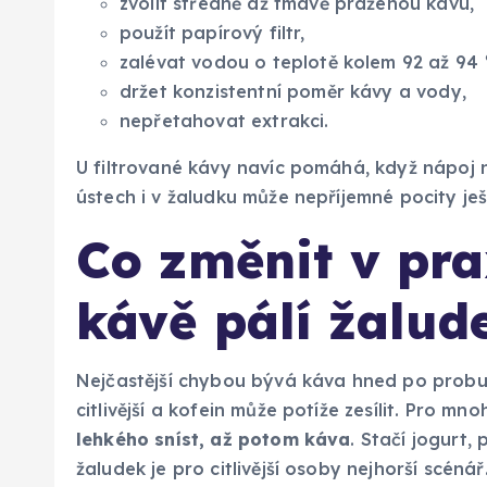
zvolit středně až tmavě praženou kávu,
použít papírový filtr,
zalévat vodou o teplotě kolem 92 až 94 
držet konzistentní poměr kávy a vody,
nepřetahovat extrakci.
U filtrované kávy navíc pomáhá, když nápoj ne
ústech i v žaludku může nepříjemné pocity ještě
Co změnit v pra
kávě pálí žalud
Nejčastější chybou bývá káva hned po probuze
citlivější a kofein může potíže zesílit. Pro m
lehkého sníst, až potom káva
. Stačí jogurt
žaludek je pro citlivější osoby nejhorší scénář