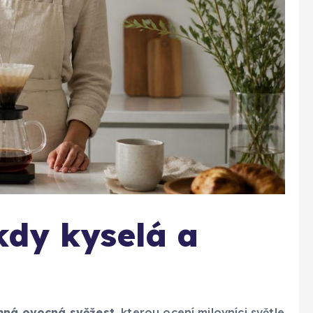
kdy kyselá a
mná ovocná svěžest
, kterou ocení milovníci světle