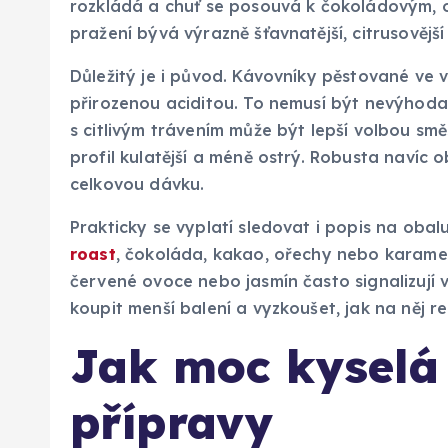
rozkládá a chuť se posouvá k čokoládovým,
pražení bývá výrazně šťavnatější, citrusovější 
Důležitý je i původ. Kávovníky pěstované ve 
přirozenou aciditou. To nemusí být nevýhoda
s citlivým trávením může být lepší volbou sm
profil kulatější a méně ostrý. Robusta navíc o
celkovou dávku.
Prakticky se vyplatí sledovat i popis na obal
roast
, čokoláda, kakao, ořechy nebo karame
červené ovoce nebo jasmín často signalizují 
koupit menší balení a vyzkoušet, jak na něj r
Jak moc kyselá
přípravy