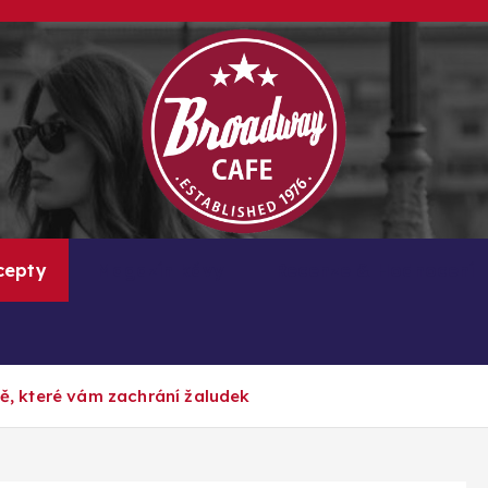
Kávové recepty, lifestyle a trendy inspirace
cepty
Magazín kávy
Recenze & Hodnocení
avě, které vám zachrání žaludek