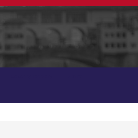
Dezerty recepty
Bistro