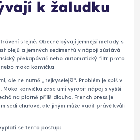
ývají k žaludku
trávení stejné. Obecně bývají jemnější metody s
ást olejů a jemných sedimentů v nápoji zůstává
lasický překapávač nebo automatický filtr proto
so nebo moka konvička.
, ale ne nutně „nejkyselejší“. Problém je spíš v
no. Moka konvička zase umí vyrobit nápoj s vyšší
echá na plotně příliš dlouho. French press je
em sedí chuťově, ale jiným může vadit právě kvůli
vyplatí se tento postup: