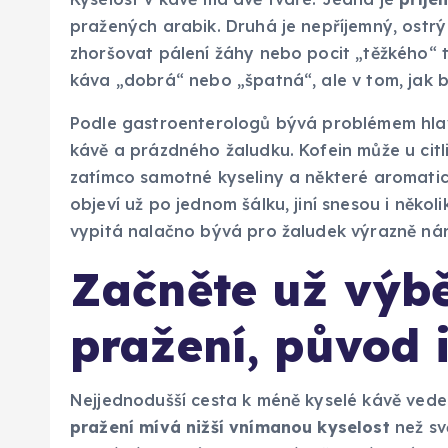
pražených arabik. Druhá je nepříjemný, ostrý
zhoršovat pálení žáhy nebo pocit „těžkého“ t
káva „dobrá“ nebo „špatná“, ale v tom, jak 
Podle gastroenterologů bývá problémem hlav
kávě a prázdného žaludku. Kofein může u citli
zatímco samotné kyseliny a některé aromatické 
objeví už po jednom šálku, jiní snesou i někol
vypitá nalačno bývá pro žaludek výrazně náro
Začněte už výb
pražení, původ i
Nejjednodušší cesta k méně kyselé kávě vede 
pražení mívá nižší vnímanou kyselost
než svě