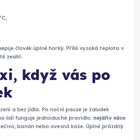
°C,
pije člověk úplně horký. Příliš vysoká teplota v
 zesílit.
xi, když vás po
ek
ní a bez jídla. Po noční pauze je žaludek
noho lidí funguje jednoduché pravidlo:
nejdřív něco
, pečivo, banán nebo ovesná kaše. Úplně prázdný
.