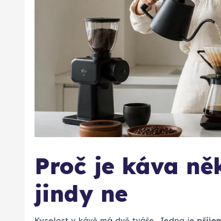
Proč je káva ně
jindy ne
Kyselost v kávě má dvě tváře. Jedna je
příje