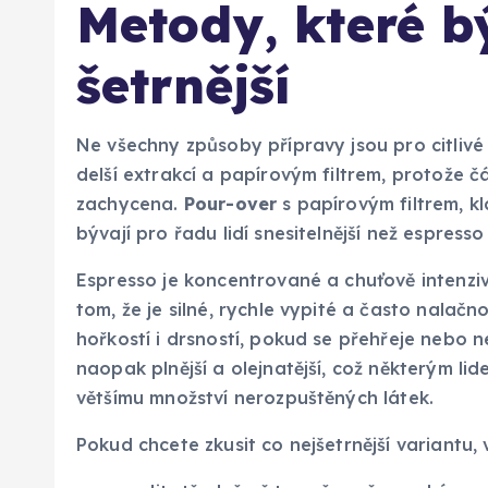
Metody, které b
šetrnější
Ne všechny způsoby přípravy jsou pro citlivé 
delší extrakcí a papírovým filtrem, protože č
zachycena.
Pour-over
s papírovým filtrem, k
bývají pro řadu lidí snesitelnější než espres
Espresso je koncentrované a chuťově intenzivní
tom, že je silné, rychle vypité a často nalač
hořkostí i drsností, pokud se přehřeje nebo n
naopak plnější a olejnatější, což některým lid
většímu množství nerozpuštěných látek.
Pokud chcete zkusit co nejšetrnější variantu, 