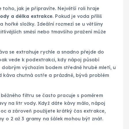
oho, jak je připravíte. Největší roli hraje
vody a délka extrakce
. Pokud je voda příliš
a hořké složky. Ideální rozmezí se u většiny
citlivějších směsí nebo tmavšího pražení může
 káva se extrahuje rychle a snadno přejde do
aopak vede k podextrakci, kdy nápoj působí
vá dobrým výchozím bodem středně hrubé mletí, u
ud káva chutná ostře a prázdně, bývá problém
 běžného filtru se často pracuje s poměrem
ávy na litr vody. Když dáte kávy málo, nápoj
 moc a zároveň použijete krátký čas extrakce,
ny o 2 až 3 gramy na šálek mohou být znát.