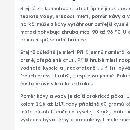
Stejná zrnka mohou chutnat úplně jinak podle t
teplota vody, hrubost mletí, poměr kávy a 
horká, může z kávy vytáhnout ostřejší kyselé 
metod pohybuje zhruba mezi
90 až 96 °C
. U 
pomoci spíš spodní hranice.
Stejně důležité je mletí. Příliš jemně namletá
drsné, přepálené chuti. Příliš hrubé mletí n
vodnatě, kysele a „nedotaženě“. U filtru bý
french pressu hrubší, u espressa jemné. Pok
často právě v krátké extrakci.
Poměr kávy a vody je další praktická páka. U
kolem
1:16 až 1:17
, tedy přibližně 60 gramů k
může působit tenčeji a kyseleji. Když jí dáte
výsledek bývá těžký a přepálený. I malé změ