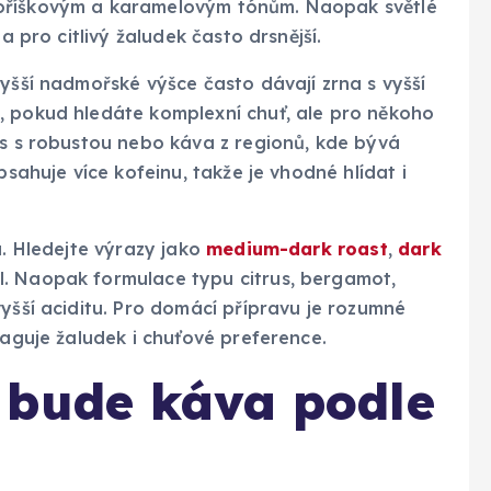
 oříškovým a karamelovým tónům. Naopak světlé
a pro citlivý žaludek často drsnější.
vyšší nadmořské výšce často dávají zrna s vyšší
, pokud hledáte komplexní chuť, ale pro někoho
ěs s robustou nebo káva z regionů, kde bývá
bsahuje více kofeinu, takže je vhodné hlídat i
u. Hledejte výrazy jako
medium-dark roast
,
dark
l. Naopak formulace typu citrus, bergamot,
vyšší aciditu. Pro domácí přípravu je rozumné
eaguje žaludek i chuťové preference.
 bude káva podle