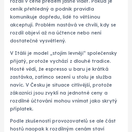
rozdíl v ceně předem jasně vidět. Pokud je
ceník přehledný a podnik pravidla
komunikuje dopředu, lidé to většinou
akceptují. Problém nastává ve chvíli, kdy se
rozdíl objeví až na účtence nebo není
dostatečně vysvětlený.
V Itálii je model „stojím levněji“ společensky
přijatý, protože vychází z dlouhé tradice.
Hosté vědí, že espresso u baru je krátká
zastávka, zatímco sezení u stolu je služba
navíc. V Česku je situace citlivější, protože
zákazníci jsou zvyklí na jednotné ceny a
rozdílné účtování mohou vnímat jako skrytý
příplatek.
Podle zkušeností provozovatelů se ale část
hostů naopak k rozdílným cenám staví