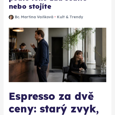
nebo stojíte
Bc. Martina Vaňková
Kult & Trendy
Espresso za dvě
ceny: starý zvyk,