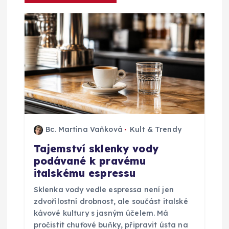
e
p
r
o
p
Bc. Martina Vaňková
Kult & Trendy
ř
Tajemství sklenky vody
podávané k pravému
í
italskému espressu
s
Sklenka vody vedle espressa není jen
zdvořilostní drobnost, ale součást italské
p
kávové kultury s jasným účelem. Má
pročistit chuťové buňky, připravit ústa na