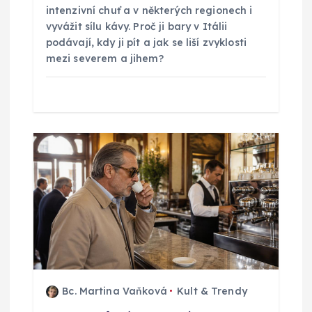
ě
intenzivní chuť a v některých regionech i
vyvážit sílu kávy. Proč ji bary v Itálii
podávají, kdy ji pít a jak se liší zvyklosti
v
mezi severem a jihem?
e
k
Bc. Martina Vaňková
Kult & Trendy