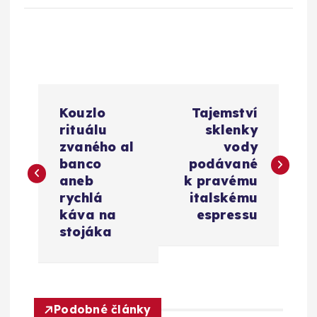
N
Kouzlo
Tajemství
a
rituálu
sklenky
zvaného al
vody
v
banco
podávané
aneb
k pravému
i
rychlá
italskému
káva na
espressu
g
stojáka
a
c
Podobné články