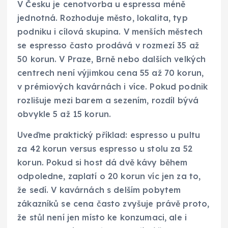
V Česku je cenotvorba u espressa méně
jednotná. Rozhoduje město, lokalita, typ
podniku i cílová skupina. V menších městech
se espresso často prodává v rozmezí 35 až
50 korun. V Praze, Brně nebo dalších velkých
centrech není výjimkou cena 55 až 70 korun,
v prémiových kavárnách i více. Pokud podnik
rozlišuje mezi barem a sezením, rozdíl bývá
obvykle 5 až 15 korun.
Uveďme praktický příklad: espresso u pultu
za 42 korun versus espresso u stolu za 52
korun. Pokud si host dá dvě kávy během
odpoledne, zaplatí o 20 korun víc jen za to,
že sedí. V kavárnách s delším pobytem
zákazníků se cena často zvyšuje právě proto,
že stůl není jen místo ke konzumaci, ale i