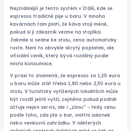
Nejznámější je tento systém v Itálii, kde se
espresso tradičně pije u baru. V mnoha
kavárnách tam platí, že káva stojí méně,
pokud si ji zákazník vezme na stojáka.
Jakmile si sedne ke stolu, cena automaticky
roste. Není to obvykle skrytý poplatek, ale
oficiální ceník, který bývá rozdílný podle
místa konzumace.
V praxi to znamená, že espresso za 1,20 eura
u baru může stát třeba 1,80 nebo 2,50 eura u
stolu. V turisticky vytížených lokalitách může
být rozdíl ještě vyšší, zejména pokud podnik
účtuje nejen servis, ale i „zónu“ – tedy cenu
podle toho, zda jde o bar, vnitřní salonek
nebo venkovní zahrádku. V některých
známých centrech italských měst se tak za