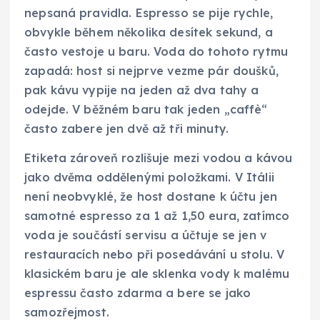
nepsaná pravidla. Espresso se pije rychle,
obvykle během několika desítek sekund, a
často vestoje u baru. Voda do tohoto rytmu
zapadá: host si nejprve vezme pár doušků,
pak kávu vypije na jeden až dva tahy a
odejde. V běžném baru tak jeden „caffè“
často zabere jen dvě až tři minuty.
Etiketa zároveň rozlišuje mezi vodou a kávou
jako dvěma oddělenými položkami. V Itálii
není neobvyklé, že host dostane k účtu jen
samotné espresso za 1 až 1,50 eura, zatímco
voda je součástí servisu a účtuje se jen v
restauracích nebo při posedávání u stolu. V
klasickém baru je ale sklenka vody k malému
espressu často zdarma a bere se jako
samozřejmost.