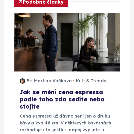
Podobné články
g
a
c
e
p
r
Bc. Martina Vaňková
Kult & Trendy
Jak se mění cena espressa
o
podle toho zda sedíte nebo
stojíte
p
Cena espressa už dávno není jen o druhu
ř
kávy a kvalitě zrn. V některých kavárnách
rozhoduje i to, jestli si nápoj vypijete u