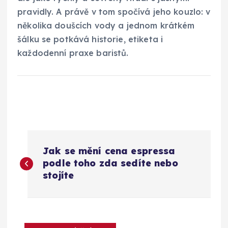
pravidly. A právě v tom spočívá jeho kouzlo: v
několika doušcích vody a jednom krátkém
šálku se potkává historie, etiketa i
každodenní praxe baristů.
N
Jak se mění cena espressa
a
podle toho zda sedíte nebo
stojíte
v
i