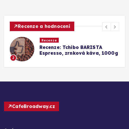
Recenze a hodnocení
Recenze
Srovnání a recenze: Tchibo
000g
Barista Caffè Crema vs.
Konkurence (Fairtrade Crema)
3
CafeBroadway.cz