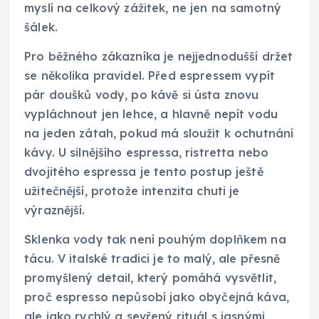
myslí na celkový zážitek, ne jen na samotný
šálek.
Pro běžného zákazníka je nejjednodušší držet
se několika pravidel. Před espressem vypít
pár doušků vody, po kávě si ústa znovu
vypláchnout jen lehce, a hlavně nepít vodu
na jeden zátah, pokud má sloužit k ochutnání
kávy. U silnějšího espressa, ristret­ta nebo
dvojitého espressa je tento postup ještě
užitečnější, protože intenzita chuti je
výraznější.
Sklenka vody tak není pouhým doplňkem na
tácu. V italské tradici je to malý, ale přesně
promyšlený detail, který pomáhá vysvětlit,
proč espresso nepůsobí jako obyčejná káva,
ale jako rychlý a sevřený rituál s jasnými