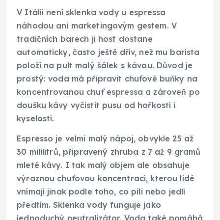
V Itálii není sklenka vody u espressa
náhodou ani marketingovým gestem. V
tradičních barech ji host dostane
automaticky, často ještě dřív, než mu barista
položí na pult malý šálek s kávou. Důvod je
prostý: voda má připravit chuťové buňky na
koncentrovanou chuť espressa a zároveň po
doušku kávy vyčistit pusu od hořkosti i
kyselosti.
Espresso je velmi malý nápoj, obvykle 25 až
30 mililitrů, připravený zhruba z 7 až 9 gramů
mleté kávy. I tak malý objem ale obsahuje
výraznou chuťovou koncentraci, kterou lidé
vnímají jinak podle toho, co pili nebo jedli
předtím. Sklenka vody funguje jako
jednoduchý neutralizátor. Voda také pomáhá