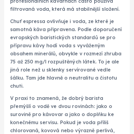
profesionálních kavárnách často používá
filtrovaná voda, která má stabilnější složení.
Chuť espressa ovlivňuje i voda, ze které je
samotná káva připravena. Podle doporučení
evropských baristických standardů se pro
přípravu kávy hodí voda s vyváženým
obsahem minerálů, obvykle v rozmezí zhruba
75 až 250 mg/l rozpuštěných látek. To je ale
jiná role než u sklenky servírované vedle
šálku. Tam jde hlavně o neutralitu a čistotu
chuti.
V praxi to znamená, že dobrý barista
přemýšlí o vodě ve dvou rovinách: jako o
surovině pro kávovar a jako o doplňku ke
konečnému servisu. Pokud je voda příliš
chlorovaná, kovová nebo výrazně perlivá,