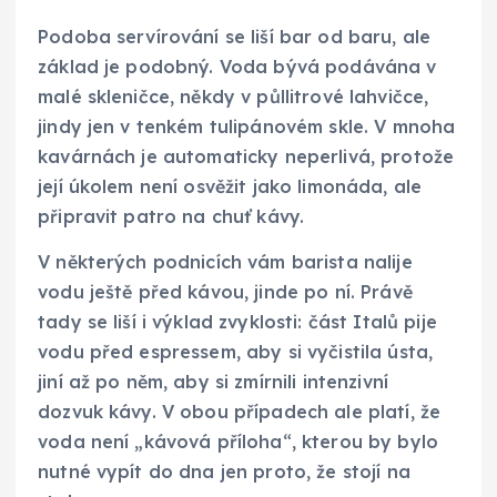
Podoba servírování se liší bar od baru, ale
základ je podobný. Voda bývá podávána v
malé skleničce, někdy v půllitrové lahvičce,
jindy jen v tenkém tulipánovém skle. V mnoha
kavárnách je automaticky neperlivá, protože
její úkolem není osvěžit jako limonáda, ale
připravit patro na chuť kávy.
V některých podnicích vám barista nalije
vodu ještě před kávou, jinde po ní. Právě
tady se liší i výklad zvyklosti: část Italů pije
vodu před espressem, aby si vyčistila ústa,
jiní až po něm, aby si zmírnili intenzivní
dozvuk kávy. V obou případech ale platí, že
voda není „kávová příloha“, kterou by bylo
nutné vypít do dna jen proto, že stojí na