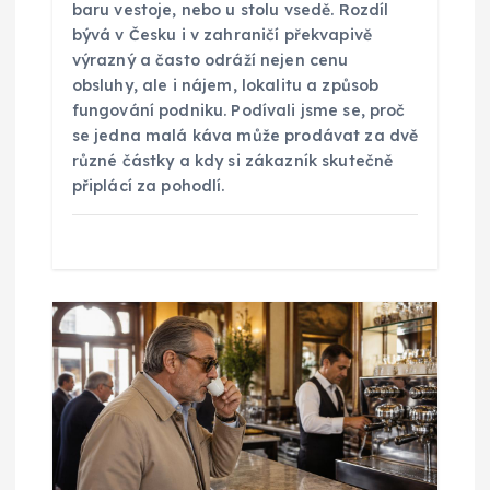
í
baru vestoje, nebo u stolu vsedě. Rozdíl
bývá v Česku i v zahraničí překvapivě
s
výrazný a často odráží nejen cenu
obsluhy, ale i nájem, lokalitu a způsob
fungování podniku. Podívali jsme se, proč
p
se jedna malá káva může prodávat za dvě
různé částky a kdy si zákazník skutečně
ě
připlácí za pohodlí.
v
e
k