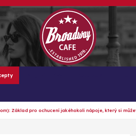
Kávové recepty, lifestyle a trendy inspirace
cepty
Magazín kávy
Recenze & Hodnocení
m): Základ pro ochucení jakéhokoli nápoje, který si může