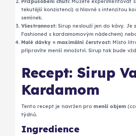
Přizpůsobení chuti:
Můžete experimentovat s
tekutější konzistenci) a hlavně s intenzitou k
semínek.
Všestrannost:
Sirup neslouží jen do kávy. Je s
Fashioned s kardamomovým nádechem) nebo j
Malé dávky = maximální čerstvost:
Místo litr
připravíte menší množství. Sirup tak bude vž
Recept: Sirup V
Kardamom
Tento recept je navržen pro
menší objem
(cc
týdnů.
Ingredience