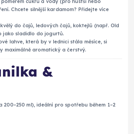
 poměrem cukru a vody (pro hustší nebo
oření. Chcete silnější kardamom? Přidejte více
kvělý do čajů, ledových čajů, koktejlů (např. Old
ako sladidlo do jogurtů.
ové lahve, která by v lednici stála měsíce, si
dy maximálně aromatický a čerstvý.
anilka &
a 200–250 ml), ideální pro spotřebu během 1–2