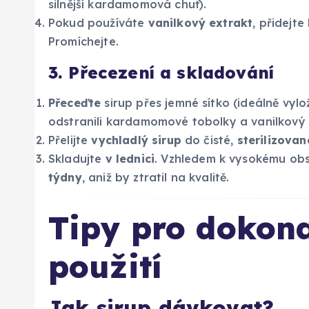
silnější kardamomová chuť).
Pokud používáte
vanilkový extrakt
, přidejte
Promíchejte.
3. Přecezení a skladování
Přeceďte
sirup přes jemné sítko (ideálně vyl
odstranili kardamomové tobolky a vanilkový 
Přelijte
vychladlý sirup
do čisté,
sterilizovan
Skladujte
v lednici
. Vzhledem k vysokému obs
týdny
, aniž by ztratil na kvalitě.
Tipy pro dokona
použití
Jak sirup dávkovat?