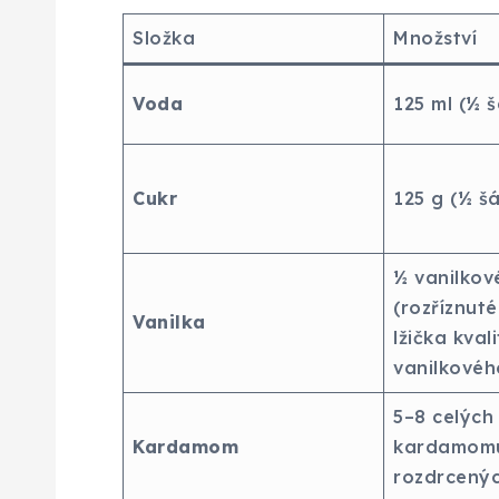
Složka
Množství
Voda
125 ml (½ š
Cukr
125 g (½ šá
½ vanilkov
(rozříznut
Vanilka
lžička kval
vanilkovéh
5–8 celých
Kardamom
kardamomu
rozdrcenýc