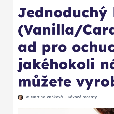
Jednoduchý 
(Vanilla/Ca
ad pro ochuc
jakéhokoli ná
můžete vyrob
Bc. Martina Vaňková
Kávové recepty