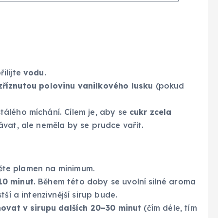
řilijte
vodu
.
zříznutou polovinu vanilkového lusku
(pokud
tálého míchání. Cílem je, aby se
cukr zcela
vat, ale neměla by se prudce vařit.
hněte plamen na minimum.
10 minut
. Během této doby se uvolní silné aroma
ší a intenzivnější sirup bude.
hovat v sirupu dalších 20–30 minut
(čím déle, tím