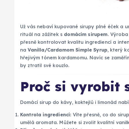
Už vás nebaví kupované sirupy plné éček a u
rituál na zážitek s
domácím sirupem
. Výroba
přesně kontrolovat kvalitu ingrediencí a inte
na
Vanilla/Cardamom Simple Syrup
, který k
hřejivým tónem kardamomu. Navíc se zaměř
by ztratil své kouzlo.
Proč si vyrobit
Domácí sirup do kávy, koktejlů i limonád nab
Kontrola ingrediencí:
Víte přesně, co do sir
umělá aromata. Můžete si zvolit kvalitní vani