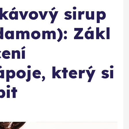
kávový sirup
rdamom): Zákl
ení
poje, který si
it