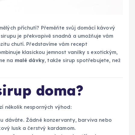
mělých příchutí? Přeměňte svůj domácí kávový
 sirupu je překvapivě snadná a umožňuje vám
nzitu chutí. Představíme vám recept
ombinuje klasickou jemnost vanilky s exotickým,
íme na
malé dávky
, takže sirup spotřebujete, než
 sirup doma?
ízí několik nesporných výhod:
upu dáváte. Žádné konzervanty, barviva nebo
lkový lusk a čerstvý kardamom.