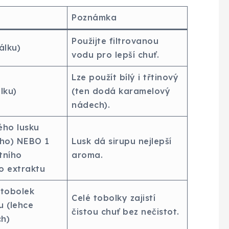
Poznámka
Použijte filtrovanou
álku)
vodu pro lepší chuť.
Lze použít bílý i třtinový
lku)
(ten dodá karamelový
nádech).
ého lusku
ého) NEBO 1
Lusk dá sirupu nejlepší
itního
aroma.
o extraktu
 tobolek
Celé tobolky zajistí
 (lehce
čistou chuť bez nečistot.
h)