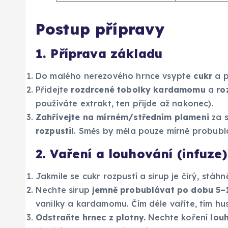
Postup přípravy
1. Příprava základu
Do malého nerezového hrnce vsypte
cukr
a p
Přidejte
rozdrcené tobolky kardamomu
a
ro
používáte extrakt, ten přijde až nakonec).
Zahřívejte na mírném/středním plameni
za s
rozpustil
. Směs by měla pouze mírně probublá
2. Vaření a louhování (infuze)
Jakmile se cukr rozpustí a sirup je čirý, stá
Nechte sirup
jemně probublávat po dobu 5–
vanilky a kardamomu. Čím déle vaříte, tím hust
Odstraňte hrnec z plotny.
Nechte koření
lou