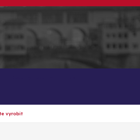
Dezerty recepty
Bistro
te vyrobit