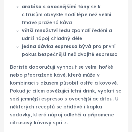
arabika s ovocnějšími tóny
se k
citrusům obvykle hodí lépe než velmi
tmavě pražená káva
větší množství ledu
zpomalí ředění a
udrží nápoj chladný déle
jedna dávka espressa
bývá pro první
pokus bezpečnější než dvojité espresso
Baristé doporučují vyhnout se velmi hořké
nebo přepražené kávě, která může v
kombinaci s džusem působit ostře a kovově.
Pokud je cílem osvěžující letní drink, vyplatí se
spíš jemnější espresso s ovocnější aciditou. U
některých receptů se přidává i kapka
sodovky, která nápoj odlehčí a připomene
citrusový kávový spritz.