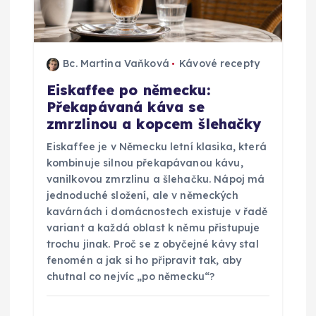
o
p
Bc. Martina Vaňková
Kávové recepty
ř
Eiskaffee po německu:
Překapávaná káva se
í
zmrzlinou a kopcem šlehačky
s
Eiskaffee je v Německu letní klasika, která
kombinuje silnou překapávanou kávu,
p
vanilkovou zmrzlinu a šlehačku. Nápoj má
jednoduché složení, ale v německých
ě
kavárnách i domácnostech existuje v řadě
variant a každá oblast k němu přistupuje
trochu jinak. Proč se z obyčejné kávy stal
v
fenomén a jak si ho připravit tak, aby
chutnal co nejvíc „po německu“?
e