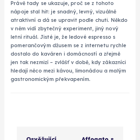
Právě tady se ukazuje, proč se z tohoto
nápoje stal hit: je snadný, levný, vizuálně
atraktivní a dá se upravit podle chuti. Někdo
v něm vidí zbytečný experiment, jiný nový
letní rituál. Jisté je, že ledové espresso s
pomerančovým džusem se z internetu rychle
dostalo do kaváren i domácností a zřejmě
jen tak nezmizí – zvlášť v době, kdy zákazníci
hledají něco mezi kávou, limonádou a malým
gastronomickým překvapením.
N
Osvěžující
Affogato s