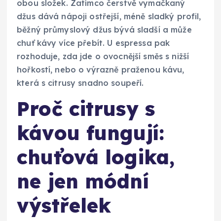
obou složek. Zatímco čerstvě vymačkaný
džus dává nápoji ostřejší, méně sladký profil,
běžný průmyslový džus bývá sladší a může
chuť kávy více přebít. U espressa pak
rozhoduje, zda jde o ovocnější směs s nižší
hořkostí, nebo o výrazně praženou kávu,
která s citrusy snadno soupeří.
Proč citrusy s
kávou fungují:
chuťová logika,
ne jen módní
výstřelek