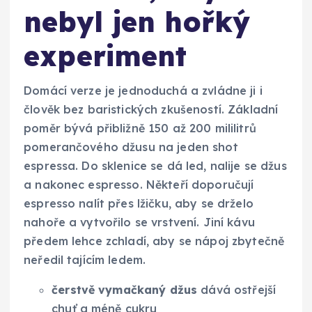
nebyl jen hořký
experiment
Domácí verze je jednoduchá a zvládne ji i
člověk bez baristických zkušeností. Základní
poměr bývá přibližně 150 až 200 mililitrů
pomerančového džusu na jeden shot
espressa. Do sklenice se dá led, nalije se džus
a nakonec espresso. Někteří doporučují
espresso nalít přes lžičku, aby se drželo
nahoře a vytvořilo se vrstvení. Jiní kávu
předem lehce zchladí, aby se nápoj zbytečně
neředil tajícím ledem.
čerstvě vymačkaný džus
dává ostřejší
chuť a méně cukru