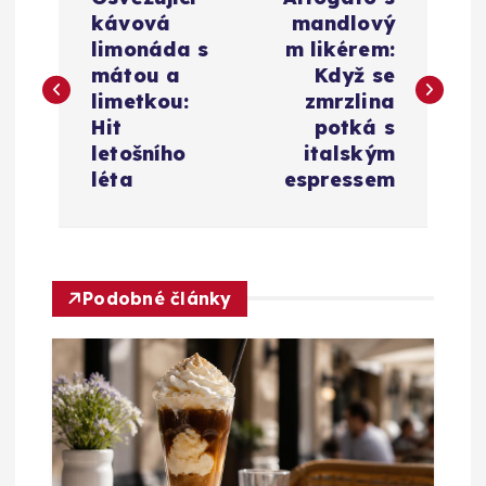
a
kávová
mandlový
limonáda s
m likérem:
v
mátou a
Když se
limetkou:
zmrzlina
i
Hit
potká s
letošního
italským
g
léta
espressem
a
c
Podobné články
e
p
r