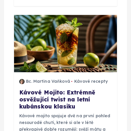
k
Bc. Martina Vaňková
Kávové recepty
Kávové Mojito: Extrémně
osvěžující twist na letní
kubánskou klasiku
Kávové mojito spojuje dvě na první pohled
nesourodé chuti, které si ale v létě
překvapivě dobře rozumějí: svěží mátu a