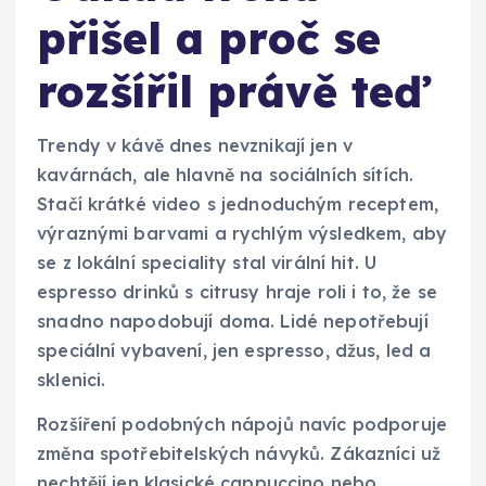
přišel a proč se
rozšířil právě teď
Trendy v kávě dnes nevznikají jen v
kavárnách, ale hlavně na sociálních sítích.
Stačí krátké video s jednoduchým receptem,
výraznými barvami a rychlým výsledkem, aby
se z lokální speciality stal virální hit. U
espresso drinků s citrusy hraje roli i to, že se
snadno napodobují doma. Lidé nepotřebují
speciální vybavení, jen espresso, džus, led a
sklenici.
Rozšíření podobných nápojů navíc podporuje
změna spotřebitelských návyků. Zákazníci už
nechtějí jen klasické cappuccino nebo