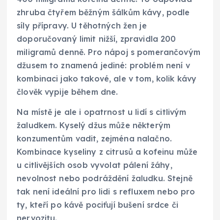
zhruba čtyřem běžným šálkům kávy, podle
síly přípravy. U těhotných žen je
doporučovaný limit nižší, zpravidla 200
miligramů denně. Pro nápoj s pomerančovým
džusem to znamená jediné: problém není v
kombinaci jako takové, ale v tom, kolik kávy
člověk vypije během dne.
Na místě je ale i opatrnost u lidí s citlivým
žaludkem. Kyselý džus může některým
konzumentům vadit, zejména nalačno.
Kombinace kyseliny z citrusů a kofeinu může
u citlivějších osob vyvolat pálení žáhy,
nevolnost nebo podráždění žaludku. Stejně
tak není ideální pro lidi s refluxem nebo pro
ty, kteří po kávě pociťují bušení srdce či
nervozitu.