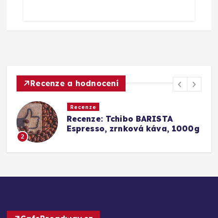
Recenze a hodnocení
Recenze
ISTA
Srovnání a recenze: Tchib
áva, 1000g
Barista Caffè Crema vs.
Konkurence (Fairtrade Cr
3