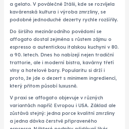
a gelato. V poválečné Itálii, kde se rozvíjela
kavárenská kultura i výroba zmrzliny, se
podobné jednoduché dezerty rychle rozšířily.
Do širšího mezinárodního povědomí se
affogato dostal zejména s růstem zájmu o
espresso a autentickou italskou kuchyni v 80.
a 90. letech. Dnes ho nabízejí nejen tradiční
trattorie, ale i moderní bistra, kavárny třetí
vlny a hotelové bary. Popularitu si drží i
proto, že jde o dezert s minimem ingrediencí,
který přitom působí luxusně.
V praxi se affogato objevuje v různých
variantách napříč Evropou i USA. Základ ale
zůstává stejný: jedna porce kvalitní zmrzliny
a jedna dávka čerstvě připraveného
espressa. Některé podniky přidávají likér,