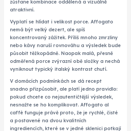
zůstane kombinace oddělená a vizuálně
atraktivní.
Vyplatí se hlídat i velikost porce. Affogato
nemá být velký dezert, ale spíš
koncentrovaný zážitek. Příliš mnoho zmrzliny
nebo kávy naruší rovnováhu a výsledek bude
působit těžkopádně. Naopak malá, přesně
odměřená porce zvýrazní obě složky a nechá
vyniknout typický italský kontrast chutí.
V domácích podmínkách se dá recept
snadno přizpůsobit, ale platí jedno pravidlo:
pokud chcete co nejautentičtější výsledek,
nesnažte se ho komplikovat. Affogato al
caffè funguje právě proto, že je rychlé, čisté
a postavené na dvou kvalitních
ingrediencích, které se v jedné sklenici potkají