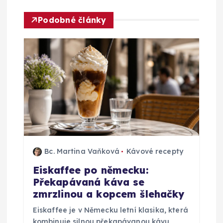
c
Podobné články
e
p
r
o
p
Bc. Martina Vaňková
Kávové recepty
ř
Eiskaffee po německu:
Překapávaná káva se
í
zmrzlinou a kopcem šlehačky
s
Eiskaffee je v Německu letní klasika, která
kombinuje silnou překapávanou kávu,