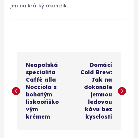
jen na krátký okamžik.
N
Neapolská
Domácí
a
specialita
Cold Brew:
Caffè alla
Jak na
v
Nocciola s
dokonale
bohatým
jemnou
i
lískooříško
ledovou
vým
kávu bez
g
krémem
kyselosti
a