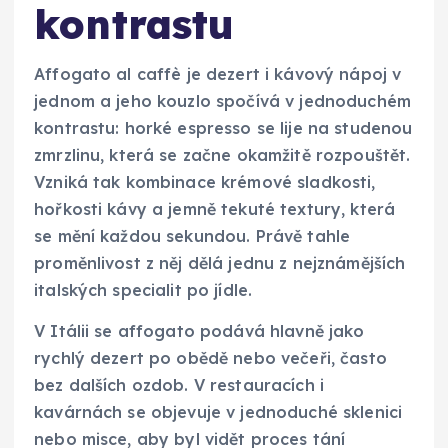
kontrastu
Affogato al caffè je dezert i kávový nápoj v
jednom a jeho kouzlo spočívá v jednoduchém
kontrastu: horké espresso se lije na studenou
zmrzlinu, která se začne okamžitě rozpouštět.
Vzniká tak kombinace krémové sladkosti,
hořkosti kávy a jemně tekuté textury, která
se mění každou sekundou. Právě tahle
proměnlivost z něj dělá jednu z nejznámějších
italských specialit po jídle.
V Itálii se affogato podává hlavně jako
rychlý dezert po obědě nebo večeři, často
bez dalších ozdob. V restauracích i
kavárnách se objevuje v jednoduché sklenici
nebo misce, aby byl vidět proces tání