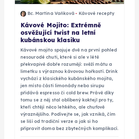
Bc. Martina Vaňková
Kávové recepty
Kávové Mojito: Extrémně
osvěžující twist na letní
kubánskou klasiku
Kávové mojito spojuje dvě na první pohled
nesourodé chuti, které si ale v létě
překvapivě dobře rozumějí: svěží mátu a
limetku s výraznou kávovou hořkostí. Drink
vychází z klasického kubánského mojita,
jen místo části limonády nebo sirupu
přidává espresso či cold brew. Právě díky
tomu se z něj stal oblíbený koktejl pro ty,
kteří chtějí něco lehkého, ale chuťově
výraznějšího. Podívejte se, jak vzniká, čím
se liší od tradiční verze a jak si ho
připravit doma bez zbytečných komplikací.