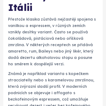
Itálii
Přestože klasika zůstává nejčastěji spojena s
vanilkou a espressem, v různých zemích
vznikly desítky variant. Často se používá
čokoládová, pistáciová nebo oříšková
zmrzlina. V některých receptech se přidává
amaretto, rum, Baileys nebo jiný likér, který
dodá dezertu alkoholovou stopu a posune
ho směrem k dospělejší verzi.
Známá je například varianta s kopečkem
stracciatelly nebo s karamelovou zmrzlinou,
která zvýrazní sladší profil. V moderních
podnicích se objevuje i affogato s
bezkofeinovým espressem, což umožňuje
servírovat dezert i večer bez kofeinového