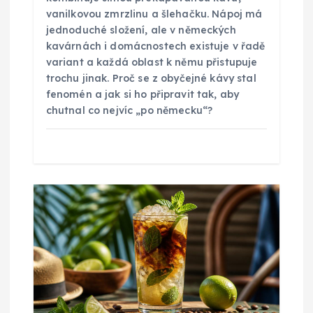
p
vanilkovou zmrzlinu a šlehačku. Nápoj má
jednoduché složení, ale v německých
ě
kavárnách i domácnostech existuje v řadě
variant a každá oblast k němu přistupuje
trochu jinak. Proč se z obyčejné kávy stal
v
fenomén a jak si ho připravit tak, aby
chutnal co nejvíc „po německu“?
e
k