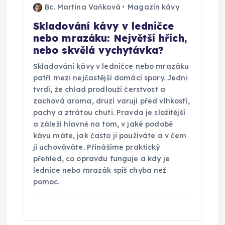
Bc. Martina Vaňková
Magazín kávy
Skladování kávy v ledničce
nebo mrazáku: Největší hřích,
nebo skvělá vychytávka?
Skladování kávy v ledničce nebo mrazáku
patří mezi nejčastější domácí spory. Jedni
tvrdí, že chlad prodlouží čerstvost a
zachová aroma, druzí varují před vlhkostí,
pachy a ztrátou chuti. Pravda je složitější
a záleží hlavně na tom, v jaké podobě
kávu máte, jak často ji používáte a v čem
ji uchováváte. Přinášíme praktický
přehled, co opravdu funguje a kdy je
lednice nebo mrazák spíš chyba než
pomoc.