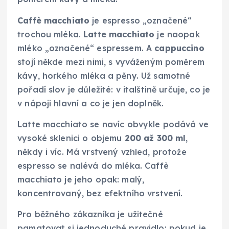
Caffè macchiato
je espresso „označené“
trochou mléka.
Latte macchiato
je naopak
mléko „označené“ espressem. A
cappuccino
stojí někde mezi nimi, s vyváženým poměrem
kávy, horkého mléka a pěny. Už samotné
pořadí slov je důležité: v italštině určuje, co je
v nápoji hlavní a co je jen doplněk.
Latte macchiato se navíc obvykle podává ve
vysoké sklenici o objemu
200 až 300 ml
,
někdy i víc. Má vrstvený vzhled, protože
espresso se nalévá do mléka. Caffè
macchiato je jeho opak: malý,
koncentrovaný, bez efektního vrstvení.
Pro běžného zákazníka je užitečné
pamatovat si jednoduché pravidlo: pokud je