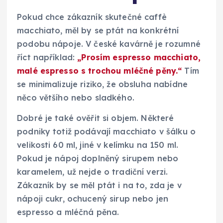
Pokud chce zákazník skutečné caffè
macchiato, měl by se ptát na konkrétní
podobu nápoje. V české kavárně je rozumné
říct například:
„Prosím espresso macchiato,
malé espresso s trochou mléčné pěny.“
Tím
se minimalizuje riziko, že obsluha nabídne
něco většího nebo sladkého.
Dobré je také ověřit si objem. Některé
podniky totiž podávají macchiato v šálku o
velikosti 60 ml, jiné v kelímku na 150 ml.
Pokud je nápoj doplněný sirupem nebo
karamelem, už nejde o tradiční verzi.
Zákazník by se měl ptát i na to, zda je v
nápoji cukr, ochucený sirup nebo jen
espresso a mléčná pěna.