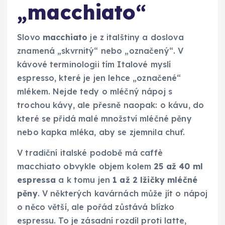
„macchiato“
Slovo
macchiato
je z italštiny a doslova
znamená „skvrnitý“ nebo „označený“. V
kávové terminologii tím Italové myslí
espresso, které je jen lehce „označené“
mlékem. Nejde tedy o mléčný nápoj s
trochou kávy, ale přesně naopak: o kávu, do
které se přidá malé množství mléčné pěny
nebo kapka mléka, aby se zjemnila chuť.
V tradiční italské podobě má caffè
macchiato obvykle objem kolem
25 až 40 ml
espressa
a k tomu jen
1 až 2 lžičky mléčné
pěny
. V některých kavárnách může jít o nápoj
o něco větší, ale pořád zůstává blízko
espressu. To je zásadní rozdíl proti latte,