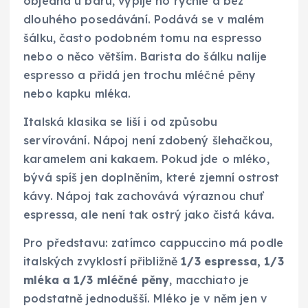
objedná u baru, vypije ho rychle a bez
dlouhého posedávání. Podává se v malém
šálku, často podobném tomu na espresso
nebo o něco větším. Barista do šálku nalije
espresso a přidá jen trochu mléčné pěny
nebo kapku mléka.
Italská klasika se liší i od způsobu
servírování. Nápoj není zdobený šlehačkou,
karamelem ani kakaem. Pokud jde o mléko,
bývá spíš jen doplněním, které zjemní ostrost
kávy. Nápoj tak zachovává výraznou chuť
espressa, ale není tak ostrý jako čistá káva.
Pro představu: zatímco cappuccino má podle
italských zvyklostí přibližně
1/3 espressa, 1/3
mléka a 1/3 mléčné pěny
, macchiato je
podstatně jednodušší. Mléko je v něm jen v