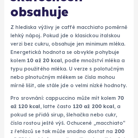
obsahuje
Z hlediska výživy je caffè macchiato poměrně
lehký nápoj. Pokud jde o klasickou italskou
verzi bez cukru, obsahuje jen minimum mléka.
Energetická hodnota se obvykle pohybuje
kolem
10 až 20 kcal
, podle množství mléka a
typu použitého mléka. U verze s polotučným
nebo plnotučným mlékem se čísla mohou
mírně lišit, ale stále jde o velmi nízké hodnoty.
Pro srovnání: cappuccino může mít kolem
70
až 120 kcal
, latte často
120 až 200 kcal
, a
pokud se přidá sirup, šlehačka nebo cukr,
čísla rostou ještě výš. Ochucené „macchiato“
z řetězců se tak může snadno dostat na
200