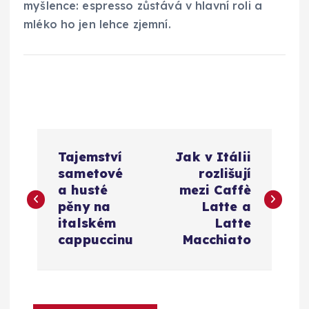
myšlence: espresso zůstává v hlavní roli a
mléko ho jen lehce zjemní.
N
Tajemství
Jak v Itálii
a
sametové
rozlišují
a husté
mezi Caffè
v
pěny na
Latte a
italském
Latte
i
cappuccinu
Macchiato
g