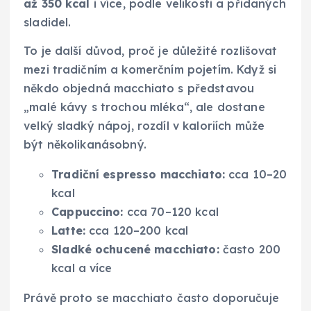
až 350 kcal
i více, podle velikosti a přidaných
sladidel.
To je další důvod, proč je důležité rozlišovat
mezi tradičním a komerčním pojetím. Když si
někdo objedná macchiato s představou
„malé kávy s trochou mléka“, ale dostane
velký sladký nápoj, rozdíl v kaloriích může
být několikanásobný.
Tradiční espresso macchiato:
cca 10–20
kcal
Cappuccino:
cca 70–120 kcal
Latte:
cca 120–200 kcal
Sladké ochucené macchiato:
často 200
kcal a více
Právě proto se macchiato často doporučuje