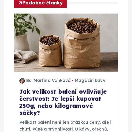
a
Podobné články
c
e
p
r
o
Bc. Martina Vaňková
Magazín kávy
p
Jak velikost balení ovlivňuje
čerstvost: Je lepší kupovat
ř
250g, nebo kilogramové
sáčky?
í
Velikost balení není jen otázkou ceny, ale i
chuti, vůně a trvanlivosti. U kávy, ořechů,