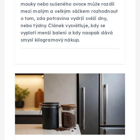
s
mouky nebo sušeného ovoce může rozdíl
p
mezi malým a velkým sáčkem rozhodnout
o tom, zda potravina vydrží svěží dny,
nebo týdny. Článek vysvětluje, kdy se
ě
vyplatí menší balení a kdy naopak dává
smysl kilogramový nákup.
v
e
k