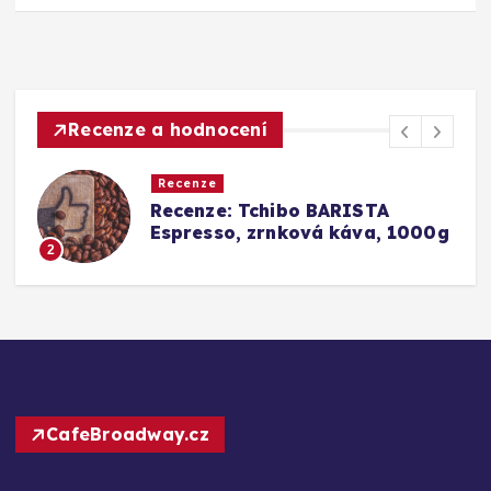
Recenze a hodnocení
Recenze
Srovnání a recenze: Tchibo
g
Barista Caffè Crema vs.
Konkurence (Fairtrade Crema)
3
CafeBroadway.cz