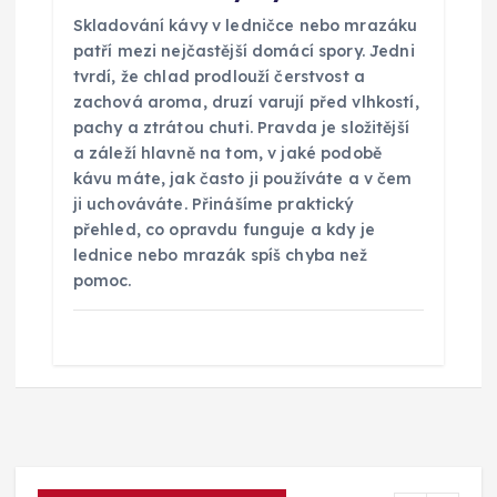
Skladování kávy v ledničce nebo mrazáku
patří mezi nejčastější domácí spory. Jedni
tvrdí, že chlad prodlouží čerstvost a
zachová aroma, druzí varují před vlhkostí,
pachy a ztrátou chuti. Pravda je složitější
a záleží hlavně na tom, v jaké podobě
kávu máte, jak často ji používáte a v čem
ji uchováváte. Přinášíme praktický
přehled, co opravdu funguje a kdy je
lednice nebo mrazák spíš chyba než
pomoc.