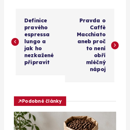
N
Definice
Pravda o
a
pravého
Caffè
espressa
Macchiato
v
lungo a
aneb proč
jak ho
to není
i
nezkažené
obří
připravit
mléčný
g
nápoj
a
c
Podobné články
e
p