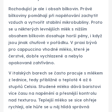
Rozhodující je ale i obsah bílkovin. Právě
bílkoviny pomáhají při napěňování zachytit
vzduch a vytvořit stabilní mikrobubliny. Proto
se u některých levnějších mlék s nižším
obsahem bílkovin dosahuje horší pěny, i když
jsou jinak chuťově v pořádku. V praxi bývá
pro cappuccino vhodné mléko, které je
čerstvé, dobře vychlazené a nebylo
opakovaně zahříváno.
V italských barech se často pracuje s mlékem
z lednice, tedy přibližně o teplotě 4 až 6
stupňů Celsia. Studené mléko dává baristovi
více času na napěnění a přesnější kontrolu
nad texturou. Teplejší mléko se sice ohřeje
rychleji, ale hůře se u něj hlídá správná