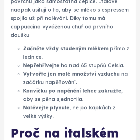
povrchu jako samostatná čepice. Italové
naopak usilují o to, aby se mléko s espressem
spojilo už při nalévání. Díky tomu má
cappuccino vyváženou chuť od prvního
doušku.
Začněte vždy studeným mlékem
přímo z
lednice.
Nepřehřívejte
ho nad 65 stupňů Celsia.
Vytvořte jen malé množství vzduchu
na
začátku napěňování.
Konvičku po napěnění lehce zakružte
,
aby se pěna sjednotila.
Nalévejte plynule
, ne po kapkách z
velké výšky.
Proč na italském