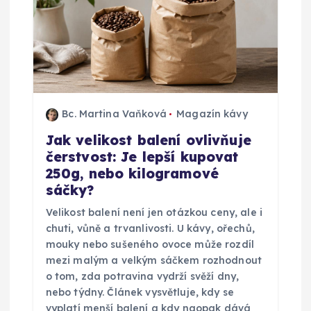
r
o
p
Bc. Martina Vaňková
Magazín kávy
ř
Jak velikost balení ovlivňuje
čerstvost: Je lepší kupovat
í
250g, nebo kilogramové
sáčky?
s
Velikost balení není jen otázkou ceny, ale i
p
chuti, vůně a trvanlivosti. U kávy, ořechů,
mouky nebo sušeného ovoce může rozdíl
ě
mezi malým a velkým sáčkem rozhodnout
o tom, zda potravina vydrží svěží dny,
nebo týdny. Článek vysvětluje, kdy se
v
vyplatí menší balení a kdy naopak dává