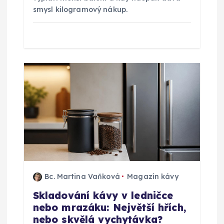
smysl kilogramový nákup.
e
k
Bc. Martina Vaňková
Magazín kávy
Skladování kávy v ledničce
nebo mrazáku: Největší hřích,
nebo skvělá vychytávka?