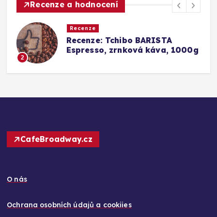
Recenze a hodnocení
Recenze
Srovnání a recenze: Tchibo
g
Barista Caffè Crema vs.
Konkurence (Fairtrade Crema)
3
CafeBroadway.cz
O nás
Ochrana osobních údajů a cookiies