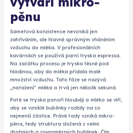
vytváří mikro-
pěnu
Sametová konzistence nevzniká jen
zahříváním, ale hlavně správným vháněním
vzduchu do mléka. V profesionálních
kavárnách se používá parní tryska espressa.
Na začátku procesu je tryska těsně pod
hladinou, aby do mléka přidala malé
množství vzduchu. Tato fáze se nazývá
„natažení“ mléka a trvá jen několik sekund.
Poté se tryska ponoří hlouběji a mléko se víří,
aby se vzniklé bublinky rozbily na co
nejmenší částice. Právě tady vzniká mikro-
pěna, tedy struktura složená z velmi
drobných a rovnoměrných bublinek. Čím