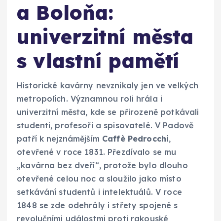
a Boloňa:
univerzitní města
s vlastní pamětí
Historické kavárny nevznikaly jen ve velkých
metropolích. Významnou roli hrála i
univerzitní města, kde se přirozeně potkávali
studenti, profesoři a spisovatelé. V Padově
patří k nejznámějším
Caffè Pedrocchi
,
otevřené v roce 1831. Přezdívalo se mu
„kavárna bez dveří“, protože bylo dlouho
otevřené celou noc a sloužilo jako místo
setkávání studentů i intelektuálů. V roce
1848 se zde odehrály i střety spojené s
revolučními událostmi proti rakouské