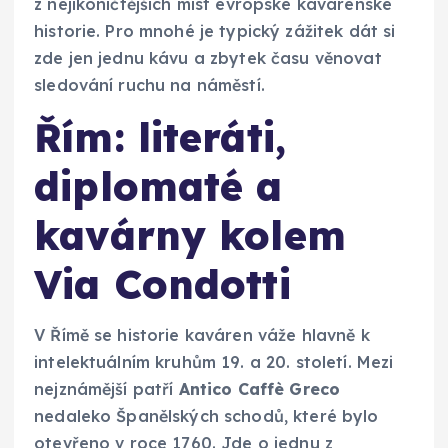
z nejikoničtějších míst evropské kavárenské
historie. Pro mnohé je typický zážitek dát si
zde jen jednu kávu a zbytek času věnovat
sledování ruchu na náměstí.
Řím: literáti,
diplomaté a
kavárny kolem
Via Condotti
V Římě se historie kaváren váže hlavně k
intelektuálním kruhům 19. a 20. století. Mezi
nejznámější patří
Antico Caffè Greco
nedaleko Španělských schodů, které bylo
otevřeno v roce 1760. Jde o jednu z