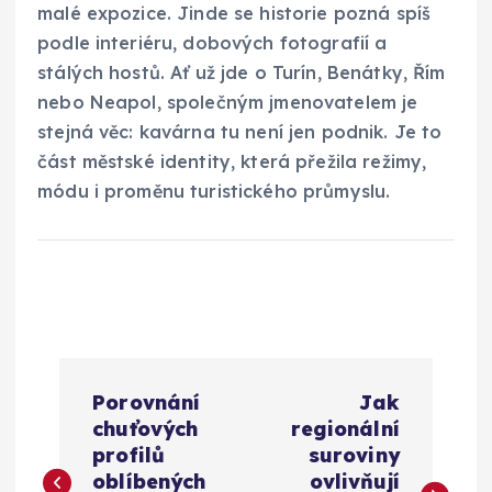
malé expozice. Jinde se historie pozná spíš
podle interiéru, dobových fotografií a
stálých hostů. Ať už jde o Turín, Benátky, Řím
nebo Neapol, společným jmenovatelem je
stejná věc: kavárna tu není jen podnik. Je to
část městské identity, která přežila režimy,
módu i proměnu turistického průmyslu.
N
Porovnání
Jak
a
chuťových
regionální
profilů
suroviny
v
oblíbených
ovlivňují