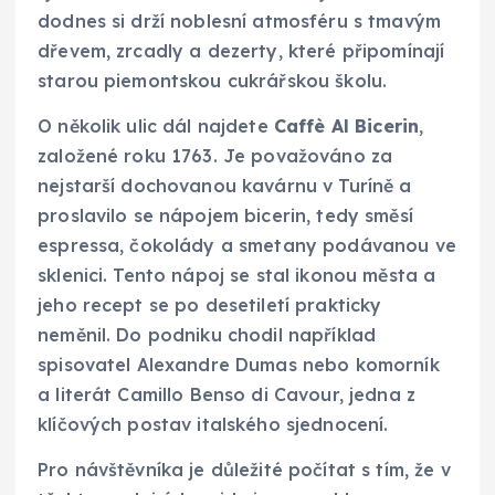
dodnes si drží noblesní atmosféru s tmavým
dřevem, zrcadly a dezerty, které připomínají
starou piemontskou cukrářskou školu.
O několik ulic dál najdete
Caffè Al Bicerin
,
založené roku 1763. Je považováno za
nejstarší dochovanou kavárnu v Turíně a
proslavilo se nápojem bicerin, tedy směsí
espressa, čokolády a smetany podávanou ve
sklenici. Tento nápoj se stal ikonou města a
jeho recept se po desetiletí prakticky
neměnil. Do podniku chodil například
spisovatel Alexandre Dumas nebo komorník
a literát Camillo Benso di Cavour, jedna z
klíčových postav italského sjednocení.
Pro návštěvníka je důležité počítat s tím, že v