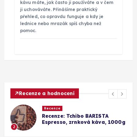
kávu máte, jak často ji používáte a v čem
ji uchováváte. Přinášíme praktický
přehled, co opravdu funguje a kdy je
lednice nebo mrazák spíš chyba než
pomoc.
Recenze a hodnocení
Recenze
Srovnání a recenze: Tchibo
0g
Barista Caffè Crema vs.
Konkurence (Fairtrade Crema)
3