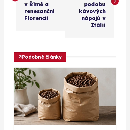
v Římě a
podobu
i
renesanční
kávových
Florencii
nápojů v
g
Itálii
a
c
Podobné články
e
p
r
o
p