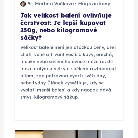
Bc. Martina Vaňková
Magazín kávy
ř
Jak velikost balení ovlivňuje
čerstvost: Je lepší kupovat
í
250g, nebo kilogramové
sáčky?
s
Velikost balení není jen otázkou ceny, ale i
p
chuti, vůně a trvanlivosti. U kávy, ořechů,
mouky nebo sušeného ovoce může rozdíl
ě
mezi malým a velkým sáčkem rozhodnout
o tom, zda potravina vydrží svěží dny,
nebo týdny. Článek vysvětluje, kdy se
v
vyplatí menší balení a kdy naopak dává
smysl kilogramový nákup.
e
k