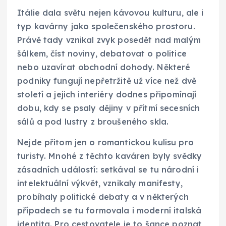
Itálie dala světu nejen kávovou kulturu, ale i
typ kavárny jako společenského prostoru.
Právě tady vznikal zvyk posedět nad malým
šálkem, číst noviny, debatovat o politice
nebo uzavírat obchodní dohody. Některé
podniky fungují nepřetržitě už více než dvě
století a jejich interiéry dodnes připomínají
dobu, kdy se psaly dějiny v přítmí secesních
sálů a pod lustry z broušeného skla.
Nejde přitom jen o romantickou kulisu pro
turisty. Mnohé z těchto kaváren byly svědky
zásadních událostí: setkával se tu národní i
intelektuální výkvět, vznikaly manifesty,
probíhaly politické debaty a v některých
případech se tu formovala i moderní italská
identita. Pro cestovatele je to šance poznat