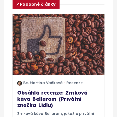
Podobné články
p
r
o
p
ř
í
Bc. Martina Vaňková
Recenze
s
Obsáhlá recenze: Zrnková
p
káva Bellarom (Privátní
značka Lidlu)
ě
Zrnková káva Bellarom, jakožto privátní