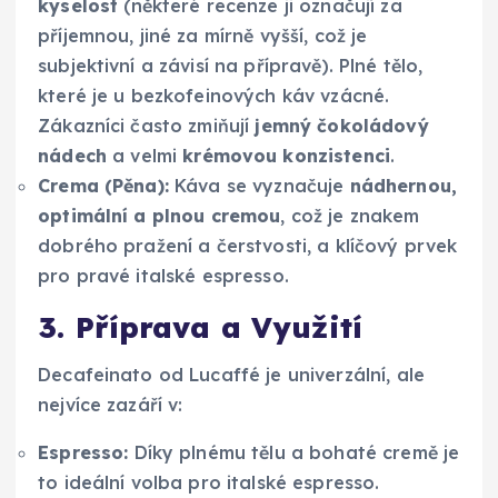
kyselost
(některé recenze ji označují za
příjemnou, jiné za mírně vyšší, což je
subjektivní a závisí na přípravě). Plné tělo,
které je u bezkofeinových káv vzácné.
Zákazníci často zmiňují
jemný čokoládový
nádech
a velmi
krémovou konzistenci
.
Crema (Pěna):
Káva se vyznačuje
nádhernou,
optimální a plnou cremou
, což je znakem
dobrého pražení a čerstvosti, a klíčový prvek
pro pravé italské espresso.
3. Příprava a Využití
Decafeinato od Lucaffé je univerzální, ale
nejvíce zazáří v:
Espresso:
Díky plnému tělu a bohaté cremě je
to ideální volba pro italské espresso.