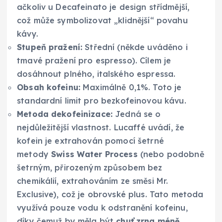
ačkoliv u Decafeinato je design střídmější,
což může symbolizovat „klidnější“ povahu
kávy.
Stupeň pražení:
Střední (někde uváděno i
tmavé pražení pro espresso). Cílem je
dosáhnout plného, italského espressa.
Obsah kofeinu:
Maximálně 0,1%. Toto je
standardní limit pro bezkofeinovou kávu.
Metoda dekofeinizace:
Jedná se o
nejdůležitější vlastnost. Lucaffé uvádí, že
kofein je extrahován pomocí šetrné
metody
Swiss Water Process
(nebo podobně
šetrným, přirozeným způsobem bez
chemikálií, extrahováním ze směsi Mr.
Exclusive), což je obrovské plus. Tato metoda
využívá pouze vodu k odstranění kofeinu,
díky čemuž by měla být
chuť zrna méně