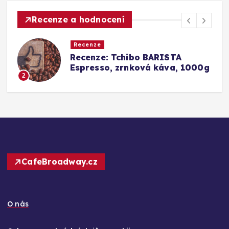
Recenze a hodnocení
Recenze
a
Recenze: Tchibo BARISTA
Espresso, zrnková káva, 1000g
2
CafeBroadway.cz
O nás