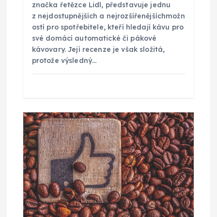
značka řetězce Lidl, představuje jednu
v
z nejdostupnějších a nejrozšířenějšíchmožn
ostí pro spotřebitele, kteří hledají kávu pro
e
své domácí automatické či pákové
kávovary. Její recenze je však složitá,
k
protože výsledný…