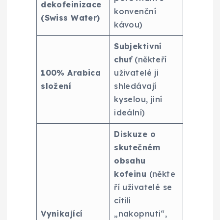
dekofeinizace
konvenční
(Swiss Water)
kávou)
Subjektivní
chuť
(někteří
100% Arabica
uživatelé ji
složení
shledávají
kyselou, jiní
ideální)
Diskuze o
skutečném
obsahu
kofeinu
(někte
ří uživatelé se
cítili
Vynikající
„nakopnuti“,