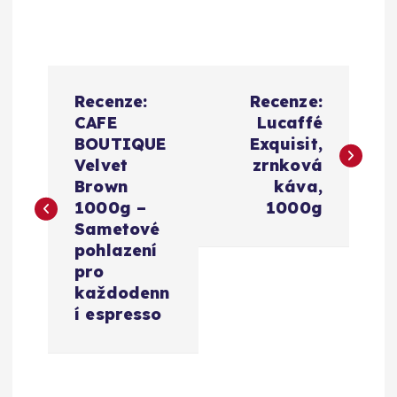
N
Recenze:
Recenze:
a
CAFE
Lucaffé
BOUTIQUE
Exquisit,
v
Velvet
zrnková
Brown
káva,
i
1000g –
1000g
Sametové
g
pohlazení
pro
a
každodenn
í espresso
c
e