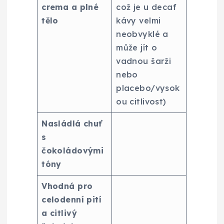
crema a plné
což je u decaf
tělo
kávy velmi
neobvyklé a
může jít o
vadnou šarži
nebo
placebo/vysok
ou citlivost)
Nasládlá chuť
s
čokoládovými
tóny
Vhodná pro
celodenní pití
a citlivý