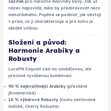
zážitek
pro náročné milovníky kávy. Jak už
název napovídá, měla by představovat něco
mimořádného. Pojďme se podívat, jak obstojí
v praxi, co ji charakterizuje a pro koho je
ideální volbou.
Složení a původ:
Harmonie Arabiky a
Robusty
Lucaffé Exquisit sází na osvědčenou, ale
precizně vyváženou kombinaci:
90 % nejkvalitnější Arabiky
(převážně
jihoamerické)
10 % výběrové Robusty
(často zmiňované
indické, Cherry Robusta)