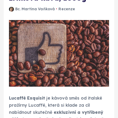
Bc. Martina Vaňková
Recenze
Lucaffé Exquisit
je kávová směs od italské
pražírny Lucaffé, která si klade za cíl
nabídnout skutečně
exkluzivní a vytříbený