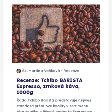
k
Bc. Martina Vaňková
Recenze
Recenze: Tchibo BARISTA
Espresso, zrnková káva,
1000g
Řada Tchibo Barista představuje nejvyšší
standard prémiové kvality v sortimentu
této značky, přičemž varianta Espressoje