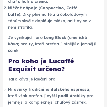
chuť a hutná crema.
Mléčné nápoje (Cappuccino, Caffè
Latte):
Díky plnému tělu a čokoládovým
tónům skvěle doplňuje mléko, aniž by se v
něm ztratila.
Je vynikající i pro
Long Black
(americká
káva) pro ty, kteří preferují plnější a jemnější
šálek.
Pro koho je Lucaffé
Exquisit určena?
Tato káva je ideální pro:
Milovníky tradičního italského espressa
,
kteří však preferují
vyšší podíl Arabiky
pro
jemnější a komplexnější chuťový zážitek.