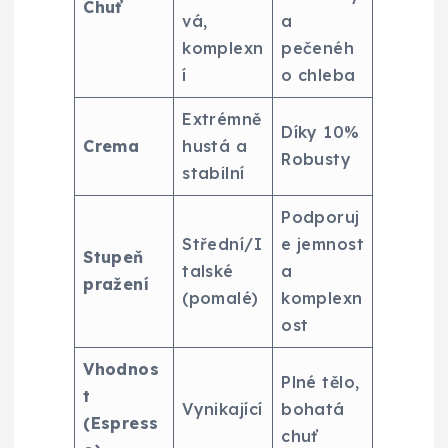
Chuť
vá,
a
komplexn
pečenéh
í
o chleba
Extrémně
Díky 10%
Crema
hustá a
Robusty
stabilní
Podporuj
Střední/I
e jemnost
Stupeň
talské
a
pražení
(pomalé)
komplexn
ost
Vhodnos
Plné tělo,
t
Vynikající
bohatá
(Espress
chuť