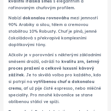
kvalitní italská směs
s elegantním a
rafinovaným chuťovým profilem.
Nabízí
dokonalou rovnováhu
mezi jemností
90% Arabiky a silou, tělem a cremovou
stabilitou 10% Robusty. Chuť je plná, jemně
čokoládová s překvapivě komplexními
doplňkovými tóny.
Ačkoliv je v porovnání s některými základními
směsemi dražší, odráží to
kvalitu zrn, šetrný
proces pražení a celkově luxusní kávový
zážitek
. Je to skvělá volba pro každého, kdo
si potrpí na
vytříbenou chuť a dokonalou
cremu
, ať už pije čisté espresso, nebo mléčné
speciality. Pro mnohé kávomilce se stane
oblíbenou stálicí ve spíži.