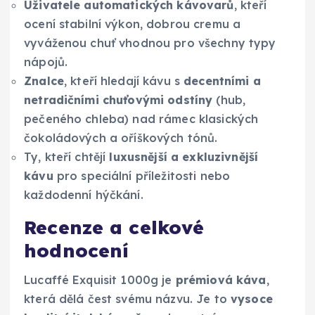
Uživatele automatických kávovarů
, kteří
ocení stabilní výkon, dobrou cremu a
vyváženou chuť vhodnou pro všechny typy
nápojů.
Znalce
, kteří hledají kávu s
decentními a
netradičními chuťovými odstíny
(hub,
pečeného chleba) nad rámec klasických
čokoládových a oříškových tónů.
Ty, kteří chtějí
luxusnější a exkluzivnější
kávu
pro speciální příležitosti nebo
každodenní hýčkání.
Recenze a celkové
hodnocení
Lucaffé Exquisit 1000g je
prémiová káva
,
která dělá čest svému názvu. Je to
vysoce