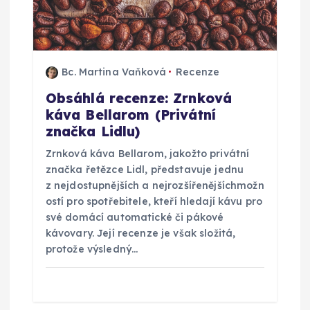
o
p
ř
Bc. Martina Vaňková
Recenze
Obsáhlá recenze: Zrnková
í
káva Bellarom (Privátní
značka Lidlu)
s
Zrnková káva Bellarom, jakožto privátní
značka řetězce Lidl, představuje jednu
p
z nejdostupnějších a nejrozšířenějšíchmožn
ostí pro spotřebitele, kteří hledají kávu pro
ě
své domácí automatické či pákové
kávovary. Její recenze je však složitá,
v
protože výsledný…
e