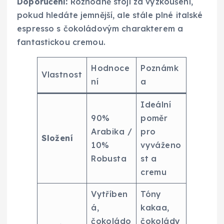
Doporučení:
Rozhodně stojí za vyzkoušení,
pokud hledáte jemnější, ale stále plné italské
espresso s čokoládovým charakterem a
fantastickou cremou.
Hodnoce
Poznámk
Vlastnost
ní
a
Ideální
90%
poměr
Arabika /
pro
Složení
10%
vyváženo
Robusta
st a
cremu
Vytříben
Tóny
á,
kakaa,
čokoládo
čokolády