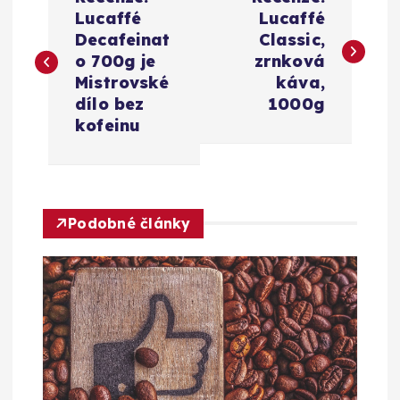
a
Lucaffé
Lucaffé
Decafeinat
Classic,
v
o 700g je
zrnková
Mistrovské
káva,
i
dílo bez
1000g
kofeinu
g
a
Podobné články
c
e
p
r