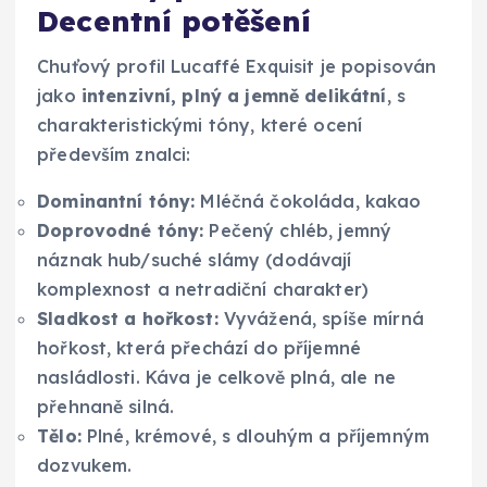
Decentní potěšení
Chuťový profil Lucaffé Exquisit je popisován
jako
intenzivní, plný a jemně delikátní
, s
charakteristickými tóny, které ocení
především znalci:
Dominantní tóny:
Mléčná čokoláda, kakao
Doprovodné tóny:
Pečený chléb, jemný
náznak hub/suché slámy (dodávají
komplexnost a netradiční charakter)
Sladkost a hořkost:
Vyvážená, spíše mírná
hořkost, která přechází do příjemné
nasládlosti. Káva je celkově plná, ale ne
přehnaně silná.
Tělo:
Plné, krémové, s dlouhým a příjemným
dozvukem.