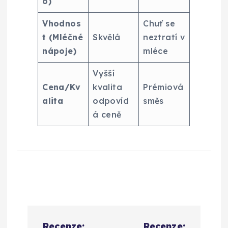
o)
Vhodnos
Chuť se
t (Mléčné
Skvělá
neztratí v
nápoje)
mléce
Vyšší
Cena/Kv
kvalita
Prémiová
alita
odpovíd
směs
á ceně
N
Recenze:
Recenze: