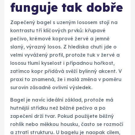
funguje tak dobře
Zapečený bagel s uzeným lososem stojí na
kontrastu tří klíčových prvků: křupavé
pečivo, krémové koprové žervé a jemně
slaný, výrazný losos. Z hlediska chuti jde o
velmi vyvážený profil, protože tuk v žervé a
lososu tlumí kyselost i případnou hořkost,
zatímco kopr přidává svěží bylinný akcent. V
praxi to znamená, že i malá změna v poměru
surovin zásadně ovlivní výsledek.
Bagel je navíc ideální základ, protože má
hutnější střídku než běžné pečivo a po
zapečení drží tvar. Pokud použijete běžný
rohlík nebo měkkou housku, často se rozmočí
a ztratí strukturu. U bagelu je naopak cílem,