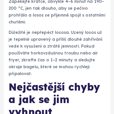
Zapékejte krátce, obvykle 4–6 minut na 190–
200 °C, jen tak dlouho, aby se pečivo
prohřálo a losos se příjemně spojil s ostatními
chutěmi.
Důležité je nepřepéct lososa. Uzený losos už
je tepelně upravený a příliš dlouhé zahřívání
vede k vysušení a ztrátě jemnosti. Pokud
používáte horkovzdušnou troubu nebo air
fryer, zkraťte čas o 1–2 minuty a sledujte
okraje bagelu, které se mohou rychleji
připalovat.
Nejčastější chyby
a jak se jim
vyhnout