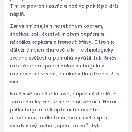
Tím se povrch uzavře a pečivo pak lépe drží
náplň.
Žervé smíchejte s nasekaným koprem,
špetkou soli, čerstvě mletým pepřem a
několika kapkami citronové šťávy. Citron je
důležitý nejen chuťově, ale i technologicky:
zvedne svěžest a pomáhá vyvážit tuk. Směs
rozetřete na spodní polovinu bagelu v
rovnoměrné vrstvě, ideálně v tloušťce asi 3–5
mm.
Na žervé položte lososa, případně doplňte
tenké plátky cibule nebo pár kaparů. Horní
půlku bagelu přiklopte nebo nechte
otevřenou, podle toho, zda chcete spíše
sendvičový, nebo „open-faced“ styl.