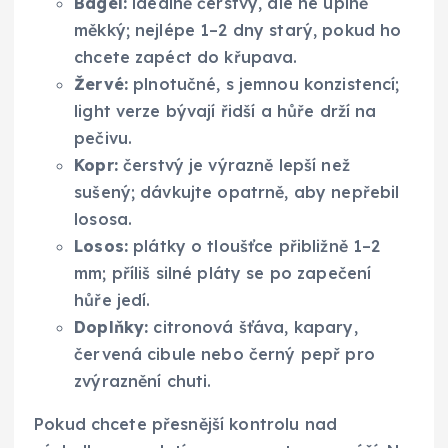
Bagel:
ideálně čerstvý, ale ne úplně
měkký; nejlépe 1–2 dny starý, pokud ho
chcete zapéct do křupava.
Žervé:
plnotučné, s jemnou konzistencí;
light verze bývají řidší a hůře drží na
pečivu.
Kopr:
čerstvý je výrazně lepší než
sušený; dávkujte opatrně, aby nepřebil
lososa.
Losos:
plátky o tloušťce přibližně 1–2
mm; příliš silné pláty se po zapečení
hůře jedí.
Doplňky:
citronová šťáva, kapary,
červená cibule nebo černý pepř pro
zvýraznění chuti.
Pokud chcete přesnější kontrolu nad