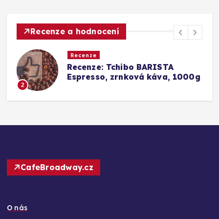
Recenze a hodnocení
Recenze
ISTA
Srovnání a recenze: Tchib
áva, 1000g
Barista Caffè Crema vs.
Konkurence (Fairtrade Cr
3
CafeBroadway.cz
O nás