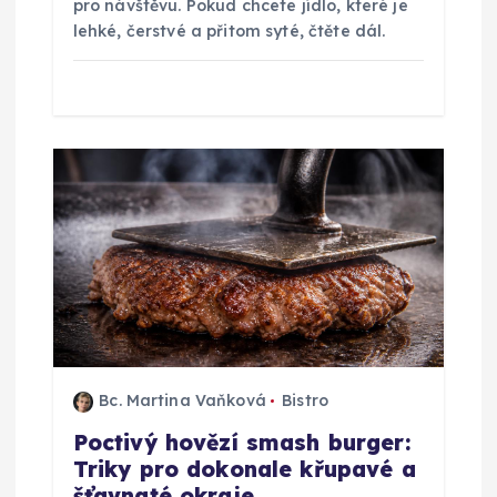
k
pro návštěvu. Pokud chcete jídlo, které je
lehké, čerstvé a přitom syté, čtěte dál.
Bc. Martina Vaňková
Bistro
Poctivý hovězí smash burger:
Triky pro dokonale křupavé a
šťavnaté okraje