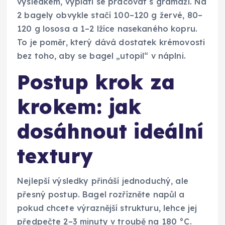
výsledkem, vyplatí se pracovat s gramáží. Na
2 bagely obvykle stačí 100–120 g žervé, 80–
120 g lososa a 1–2 lžíce nasekaného kopru.
To je poměr, který dává dostatek krémovosti
bez toho, aby se bagel „utopil“ v náplni.
Postup krok za
krokem: jak
dosáhnout ideální
textury
Nejlepší výsledky přináší jednoduchý, ale
přesný postup. Bagel rozřízněte napůl a
pokud chcete výraznější strukturu, lehce jej
předpečte 2–3 minuty v troubě na 180 °C.