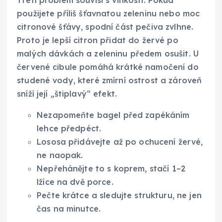
použijete příliš šťavnatou zeleninu nebo moc
citronové šťávy, spodní část pečiva zvlhne.
Proto je lepší citron přidat do žervé po
malých dávkách a zeleninu předem osušit. U
červené cibule pomáhá krátké namočení do
studené vody, které zmírní ostrost a zároveň
sníží její „štiplavý“ efekt.
Nezapomeňte bagel před zapékáním
lehce předpéct.
Lososa přidávejte až po ochucení žervé,
ne naopak.
Nepřehánějte to s koprem, stačí 1–2
lžíce na dvě porce.
Pečte krátce a sledujte strukturu, ne jen
čas na minutce.