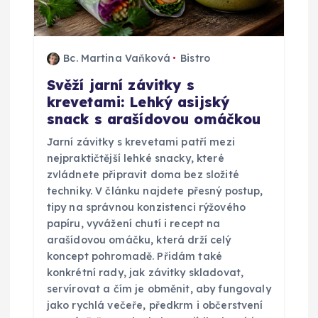
o
p
Bc. Martina Vaňková
Bistro
ř
Svěží jarní závitky s
krevetami: Lehký asijský
í
snack s arašídovou omáčkou
s
Jarní závitky s krevetami patří mezi
nejpraktičtější lehké snacky, které
p
zvládnete připravit doma bez složité
techniky. V článku najdete přesný postup,
ě
tipy na správnou konzistenci rýžového
papíru, vyvážení chutí i recept na
arašídovou omáčku, která drží celý
v
koncept pohromadě. Přidám také
konkrétní rady, jak závitky skladovat,
e
servírovat a čím je obměnit, aby fungovaly
jako rychlá večeře, předkrm i občerstvení