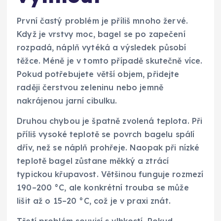
První častý problém je příliš mnoho žervé.
Když je vrstvy moc, bagel se po zapečení
rozpadá, náplň vytéká a výsledek působí
těžce. Méně je v tomto případě skutečně více.
Pokud potřebujete větší objem, přidejte
raději čerstvou zeleninu nebo jemně
nakrájenou jarní cibulku.
Druhou chybou je špatně zvolená teplota. Při
příliš vysoké teplotě se povrch bagelu spálí
dřív, než se náplň prohřeje. Naopak při nízké
teplotě bagel zůstane měkký a ztrácí
typickou křupavost. Většinou funguje rozmezí
190–200 °C, ale konkrétní trouba se může
lišit až o 15–20 °C, což je v praxi znát.
Třetí problém souvisí s vlhkostí. Pokud