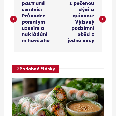
a
pastrami
s pečenou
sendvič:
dýní a
v
Průvodce
quinoou:
pomalým
Výživný
i
uzením a
podzimní
nakládání
oběd z
g
m hovězího
jedné mísy
a
c
Podobné články
e
p
r