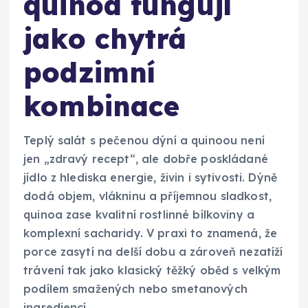
quinoa fungují
jako chytrá
podzimní
kombinace
Teplý salát s pečenou dýní a quinoou není
jen „zdravý recept“, ale dobře poskládané
jídlo z hlediska energie, živin i sytivosti. Dýně
dodá objem, vlákninu a příjemnou sladkost,
quinoa zase kvalitní rostlinné bílkoviny a
komplexní sacharidy. V praxi to znamená, že
porce zasytí na delší dobu a zároveň nezatíží
trávení tak jako klasický těžký oběd s velkým
podílem smažených nebo smetanových
ingrediencí.