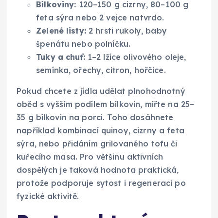
Bílkoviny:
120–150 g cizrny, 80–100 g
feta sýra nebo 2 vejce natvrdo.
Zelené listy:
2 hrsti rukoly, baby
špenátu nebo polníčku.
Tuky a chuť:
1–2 lžíce olivového oleje,
semínka, ořechy, citron, hořčice.
Pokud chcete z jídla udělat plnohodnotný
oběd s vyšším podílem bílkovin, mířte na 25–
35 g bílkovin na porci. Toho dosáhnete
například kombinací quinoy, cizrny a feta
sýra, nebo přidáním grilovaného tofu či
kuřecího masa. Pro většinu aktivních
dospělých je taková hodnota praktická,
protože podporuje sytost i regeneraci po
fyzické aktivitě.