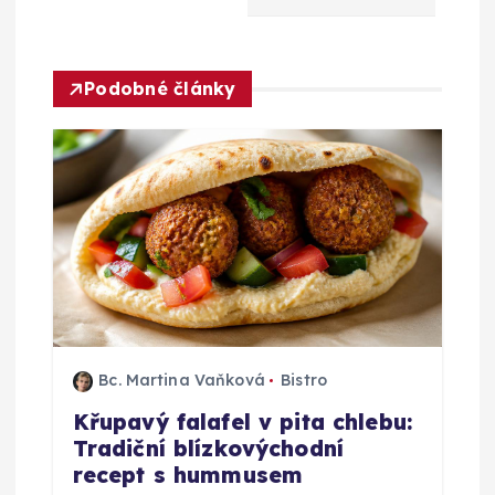
c
e
Podobné články
p
r
o
p
ř
Bc. Martina Vaňková
Bistro
í
Křupavý falafel v pita chlebu:
Tradiční blízkovýchodní
s
recept s hummusem