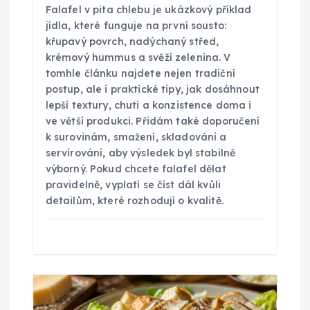
p
Falafel v pita chlebu je ukázkový příklad
jídla, které funguje na první sousto:
ě
křupavý povrch, nadýchaný střed,
krémový hummus a svěží zelenina. V
tomhle článku najdete nejen tradiční
v
postup, ale i praktické tipy, jak dosáhnout
lepší textury, chuti a konzistence doma i
e
ve větší produkci. Přidám také doporučení
k surovinám, smažení, skladování a
k
servírování, aby výsledek byl stabilně
výborný. Pokud chcete falafel dělat
pravidelně, vyplatí se číst dál kvůli
detailům, které rozhodují o kvalitě.