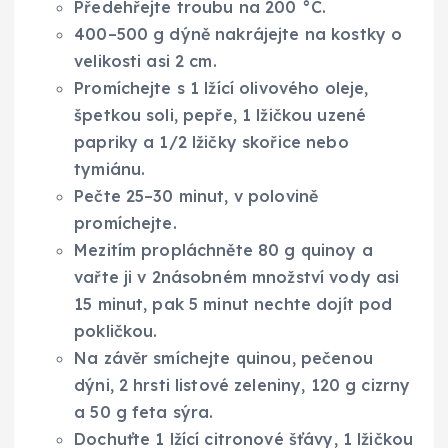
Předehřejte troubu na 200 °C.
400–500 g dýně nakrájejte na kostky o
velikosti asi 2 cm.
Promíchejte s 1 lžící olivového oleje,
špetkou soli, pepře, 1 lžičkou uzené
papriky a 1/2 lžičky skořice nebo
tymiánu.
Pečte 25–30 minut, v polovině
promíchejte.
Mezitím propláchněte 80 g quinoy a
vařte ji v 2násobném množství vody asi
15 minut, pak 5 minut nechte dojít pod
pokličkou.
Na závěr smíchejte quinou, pečenou
dýni, 2 hrsti listové zeleniny, 120 g cizrny
a 50 g feta sýra.
Dochuťte 1 lžící citronové šťávy, 1 lžičkou