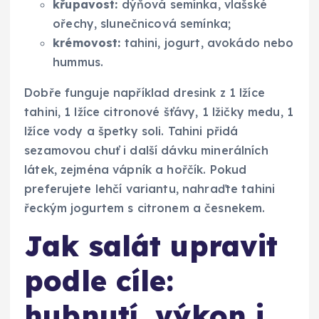
křupavost:
dýňová semínka, vlašské
ořechy, slunečnicová semínka;
krémovost:
tahini, jogurt, avokádo nebo
hummus.
Dobře funguje například dresink z 1 lžíce
tahini, 1 lžíce citronové šťávy, 1 lžičky medu, 1
lžíce vody a špetky soli. Tahini přidá
sezamovou chuť i další dávku minerálních
látek, zejména vápník a hořčík. Pokud
preferujete lehčí variantu, nahraďte tahini
řeckým jogurtem s citronem a česnekem.
Jak salát upravit
podle cíle:
hubnutí, výkon i