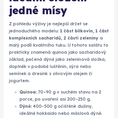
jedné mísy
Z pohledu výživy je nejlepší držet se
jednoduchého modelu:
1 část bílkovin, 1 část
komplexních sacharidů, 2 části zeleniny
a
malý podíl kvalitního tuku. U tohoto salátu to
prakticky znamená quinoa jako sacharidový
základ, pečená dýně jako zeleninová složka,
doplněk v podobě luštěnin, sýra nebo
semínek a dresink s olivovým olejem či
jogurtem.
Quinoa:
70–90 g v suchém stavu na 2
porce, po uvaření asi 200–250 g.
Dýně:
400–500 g očištěné dužiny,
ideálně hokkaido nebo máslová dýně.