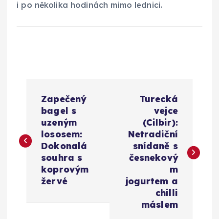
i po několika hodinách mimo lednici.
N
Zapečený
Turecká
a
bagel s
vejce
uzeným
(Cilbir):
v
lososem:
Netradiční
Dokonalá
snídaně s
i
souhra s
česnekový
koprovým
m
g
žervé
jogurtem a
chilli
a
máslem