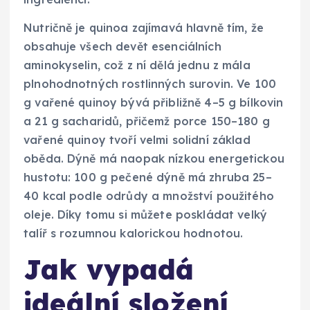
Nutričně je quinoa zajímavá hlavně tím, že
obsahuje všech devět esenciálních
aminokyselin, což z ní dělá jednu z mála
plnohodnotných rostlinných surovin. Ve 100
g vařené quinoy bývá přibližně 4–5 g bílkovin
a 21 g sacharidů, přičemž porce 150–180 g
vařené quinoy tvoří velmi solidní základ
oběda. Dýně má naopak nízkou energetickou
hustotu: 100 g pečené dýně má zhruba 25–
40 kcal podle odrůdy a množství použitého
oleje. Díky tomu si můžete poskládat velký
talíř s rozumnou kalorickou hodnotou.
Jak vypadá
ideální složení