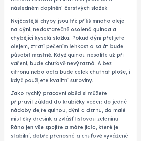
následném doplnění čerstvých složek.
Nejčastější chyby jsou tři: příliš mnoho oleje
na dýni, nedostatečně osolená quinoa a
chybějící kyselá složka. Pokud dýni přelijete
olejem, ztratí pečením lehkost a salát bude
působit mastně. Když quinou nesolíte už při
vaření, bude chuťově nevýrazná. A bez
citronu nebo octa bude celek chutnat ploše, i
když použijete kvalitní suroviny.
Jako rychlý pracovní oběd si můžete
připravit základ do krabičky večer: do jedné
nádoby dejte quinou, dýni a cizrnu, do malé
mističky dresink a zvlášť listovou zeleninu.
Ráno jen vše spojíte a máte jídlo, které je
stabilní, dobře přenosné a chuťově vyvážené