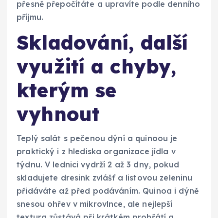
přesně přepočítáte a upravíte podle denního
příjmu.
Skladování, další
využití a chyby,
kterým se
vyhnout
Teplý salát s pečenou dýní a quinoou je
praktický i z hlediska organizace jídla v
týdnu. V lednici vydrží 2 až 3 dny, pokud
skladujete dresink zvlášť a listovou zeleninu
přidáváte až před podáváním. Quinoa i dýně
snesou ohřev v mikrovlnce, ale nejlepší
textura zůstává při krátkém prohřátí a