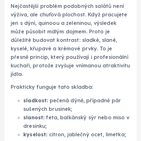
Nejčastější problém podobných salátů není
výživa, ale chuťová plochost. Když pracujete
jen s dýní, quinoou a zeleninou, výsledek
může působit mdlým dojmem. Proto je
důležité budovat kontrast: sladké, slané,
kyselé, křupavé a krémové prvky. To je
přesně princip, který používají i profesionální
kuchaři, protože zvyšuje vnímanou atraktivitu
jídla.
Prakticky funguje tato skladba:
sladkost:
pečená dýně, případně pár
sušených brusinek;
slanost:
feta, balkánský sýr nebo miso v
dresinku;
kyselost:
citron, jablečný ocet, limetka;