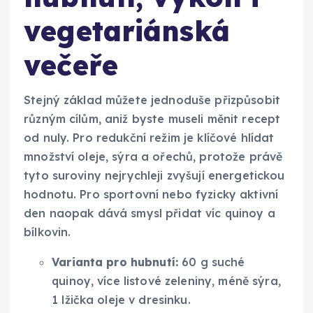
vegetariánská
večeře
Stejný základ můžete jednoduše přizpůsobit
různým cílům, aniž byste museli měnit recept
od nuly. Pro redukční režim je klíčové hlídat
množství oleje, sýra a ořechů, protože právě
tyto suroviny nejrychleji zvyšují energetickou
hodnotu. Pro sportovní nebo fyzicky aktivní
den naopak dává smysl přidat víc quinoy a
bílkovin.
Varianta pro hubnutí:
60 g suché
quinoy, více listové zeleniny, méně sýra,
1 lžička oleje v dresinku.