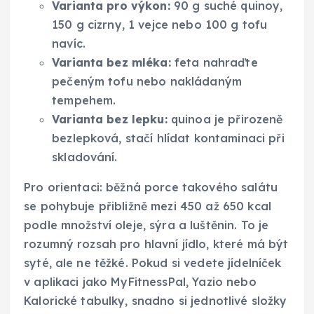
Varianta pro výkon:
90 g suché quinoy,
150 g cizrny, 1 vejce nebo 100 g tofu
navíc.
Varianta bez mléka:
feta nahraďte
pečeným tofu nebo nakládaným
tempehem.
Varianta bez lepku:
quinoa je přirozeně
bezlepková, stačí hlídat kontaminaci při
skladování.
Pro orientaci: běžná porce takového salátu
se pohybuje přibližně mezi 450 až 650 kcal
podle množství oleje, sýra a luštěnin. To je
rozumný rozsah pro hlavní jídlo, které má být
syté, ale ne těžké. Pokud si vedete jídelníček
v aplikaci jako MyFitnessPal, Yazio nebo
Kalorické tabulky, snadno si jednotlivé složky