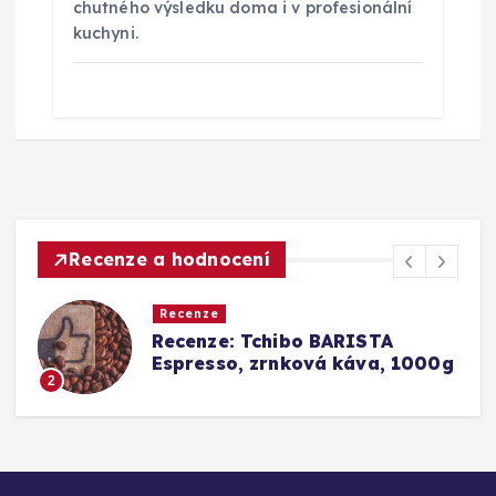
chutného výsledku doma i v profesionální
kuchyni.
Recenze a hodnocení
Recenze
Srovnání a recenze: Tchibo
00g
Barista Caffè Crema vs.
Konkurence (Fairtrade Crema)
3