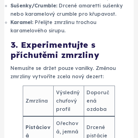
Sušenky/Crumble:
Drcené amaretti sušenky
nebo karamelový crumble pro křupavost.
Karamel:
Přelijte zmrzlinu trochou
karamelového sirupu.
3. Experimentujte s
příchutěmi zmrzliny
Nemusíte se držet pouze vanilky. Změnou
zmrzliny vytvoříte zcela nový dezert:
Výsledný
Doporuč
Zmrzlina
chuťový
ená
profil
ozdoba
Ořechov
Pistáciov
Drcené
á, jemná
á
pistácie