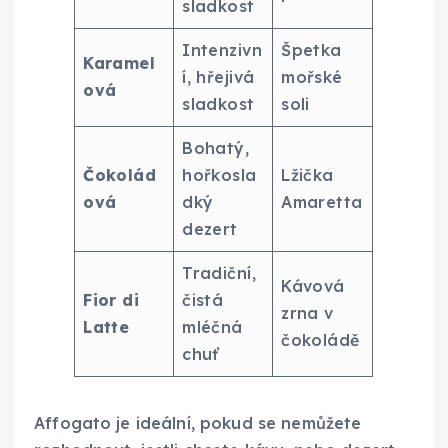
sladkost
Intenzivn
Špetka
Karamel
í, hřejivá
mořské
ová
sladkost
soli
Bohatý,
Čokolád
hořkosla
Lžička
ová
dký
Amaretta
dezert
Tradiční,
Kávová
Fior di
čistá
zrna v
Latte
mléčná
čokoládě
chuť
Affogato je ideální, pokud se nemůžete