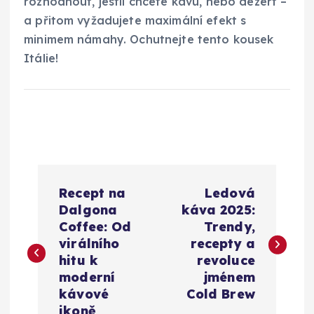
rozhodnout, jestli chcete kávu, nebo dezert –
a přitom vyžadujete maximální efekt s
minimem námahy. Ochutnejte tento kousek
Itálie!
N
Recept na
Ledová
a
Dalgona
káva 2025:
Coffee: Od
Trendy,
v
virálního
recepty a
hitu k
revoluce
i
moderní
jménem
kávové
Cold Brew
ikoně