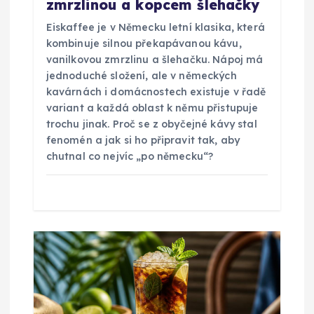
zmrzlinou a kopcem šlehačky
s
Eiskaffee je v Německu letní klasika, která
kombinuje silnou překapávanou kávu,
p
vanilkovou zmrzlinu a šlehačku. Nápoj má
jednoduché složení, ale v německých
ě
kavárnách i domácnostech existuje v řadě
variant a každá oblast k němu přistupuje
trochu jinak. Proč se z obyčejné kávy stal
v
fenomén a jak si ho připravit tak, aby
chutnal co nejvíc „po německu“?
e
k