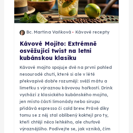
Bc. Martina Vaňková
Kávové recepty
Kávové Mojito: Extrémně
osvěžující twist na letní
kubánskou klasiku
Kávové mojito spojuje dvě na první pohled
nesourodé chuti, které si ale v létě
překvapivě dobře rozumějí: svěží mátu a
limetku s výraznou kávovou hořkostí. Drink
vychází z klasického kubánského mojita,
jen místo části limonády nebo sirupu
přidává espresso či cold brew. Právě díky
tomu se z něj stal oblíbený koktejl pro ty,
kteří chtějí něco lehkého, ale chuťově
výraznějšího. Podívejte se, jak vzniká, čím