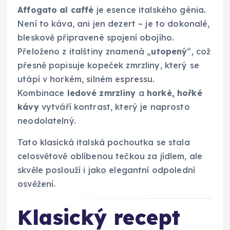
Affogato al caffè
je esence italského génia.
Není to káva, ani jen dezert – je to dokonalé,
bleskově připravené spojení obojího.
Přeloženo z italštiny znamená „
utopený
“, což
přesně popisuje kopeček zmrzliny, který se
utápí v horkém, silném espressu.
Kombinace
ledové zmrzliny
a
horké, hořké
kávy
vytváří kontrast, který je naprosto
neodolatelný.
Tato klasická italská pochoutka se stala
celosvětově oblíbenou tečkou za jídlem, ale
skvěle poslouží i jako elegantní odpolední
osvěžení.
Klasický recept