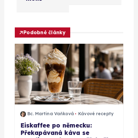
g
a
c
Podobné články
e
p
r
o
p
Bc. Martina Vaňková
Kávové recepty
ř
Eiskaffee po německu:
Překapávaná káva se
í