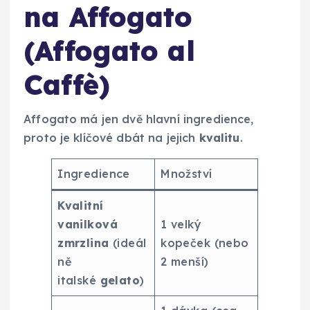
na Affogato
(Affogato al
Caffè)
Affogato má jen dvě hlavní ingredience,
proto je klíčové dbát na jejich
kvalitu
.
Ingredience
Množství
Kvalitní
vanilková
1 velký
zmrzlina
(ideál
kopeček (nebo
ně
2 menší)
italské
gelato
)