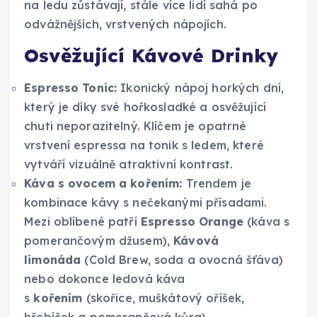
na ledu zůstávají, stále více lidí sahá po
odvážnějších, vrstvených nápojích.
Osvěžující Kávové Drinky
Espresso Tonic:
Ikonický nápoj horkých dní,
který je díky své hořkosladké a osvěžující
chuti neporazitelný. Klíčem je opatrné
vrstvení espressa na tonik s ledem, které
vytváří vizuálně atraktivní kontrast.
Káva s ovocem a kořením:
Trendem je
kombinace kávy s nečekanými přísadami.
Mezi oblíbené patří
Espresso Orange
(káva s
pomerančovým džusem),
Kávová
limonáda
(Cold Brew, soda a ovocná šťáva)
nebo dokonce ledová káva
s
kořením
(skořice, muškátový oříšek,