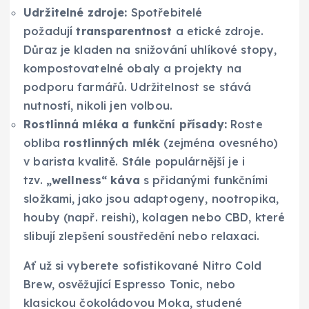
Udržitelné zdroje:
Spotřebitelé
požadují
transparentnost
a etické zdroje.
Důraz je kladen na snižování uhlíkové stopy,
kompostovatelné obaly a projekty na
podporu farmářů. Udržitelnost se stává
nutností, nikoli jen volbou.
Rostlinná mléka a funkční přísady:
Roste
obliba
rostlinných mlék
(zejména ovesného)
v barista kvalitě. Stále populárnější je i
tzv.
„wellness“ káva
s přidanými funkčními
složkami, jako jsou adaptogeny, nootropika,
houby (např. reishi), kolagen nebo CBD, které
slibují zlepšení soustředění nebo relaxaci.
Ať už si vyberete sofistikované Nitro Cold
Brew, osvěžující Espresso Tonic, nebo
klasickou čokoládovou Moka, studené