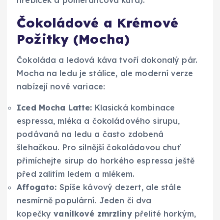
hřebíček a pomerančová kůra).
Čokoládové a Krémové
Požitky (Mocha)
Čokoláda a ledová káva tvoří dokonalý pár.
Mocha na ledu je stálice, ale moderní verze
nabízejí nové variace:
Iced Mocha Latte:
Klasická kombinace
espressa, mléka a čokoládového sirupu,
podávaná na ledu a často zdobená
šlehačkou. Pro silnější čokoládovou chuť
přimíchejte sirup do horkého espressa ještě
před zalitím ledem a mlékem.
Affogato:
Spíše kávový dezert, ale stále
nesmírně populární. Jeden či dva
kopečky
vanilkové zmrzliny
přelité horkým,