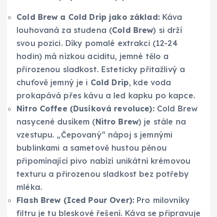
Cold Brew a Cold Drip jako základ:
Káva
louhovaná za studena (
Cold Brew
) si drží
svou pozici. Díky pomalé extrakci (12-24
hodin) má nízkou aciditu, jemné tělo a
přirozenou sladkost. Esteticky přitažlivý a
chuťově jemný je i
Cold Drip
, kde voda
prokapává přes kávu a led kapku po kapce.
Nitro Coffee (Dusíková revoluce):
Cold Brew
nasycené dusíkem (
Nitro Brew
) je stále na
vzestupu. „Čepovaný“ nápoj s jemnými
bublinkami a sametově hustou pěnou
připomínající pivo nabízí unikátní krémovou
texturu a přirozenou sladkost bez potřeby
mléka.
Flash Brew (Iced Pour Over):
Pro milovníky
filtru je tu bleskové řešení. Káva se připravuje