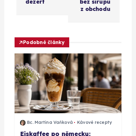
a
dezert
bez sirupu
z obchodu
c
e
Podobné články
p
r
o
p
ř
í
Bc. Martina Vaňková
Kávové recepty
Eiskaffee po německu: