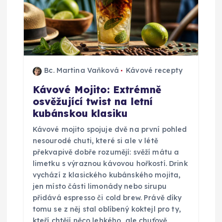
Bc. Martina Vaňková
Kávové recepty
Kávové Mojito: Extrémně
osvěžující twist na letní
kubánskou klasiku
Kávové mojito spojuje dvě na první pohled
nesourodé chuti, které si ale v létě
překvapivě dobře rozumějí: svěží mátu a
limetku s výraznou kávovou hořkostí. Drink
vychází z klasického kubánského mojita,
jen místo části limonády nebo sirupu
přidává espresso či cold brew. Právě díky
tomu se z něj stal oblíbený koktejl pro ty,
kteří chtějí něco lehkého, ale chuťově