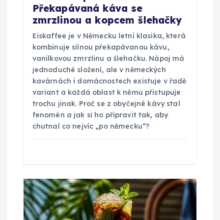
s
Překapávaná káva se
zmrzlinou a kopcem šlehačky
p
Eiskaffee je v Německu letní klasika, která
ě
kombinuje silnou překapávanou kávu,
vanilkovou zmrzlinu a šlehačku. Nápoj má
v
jednoduché složení, ale v německých
kavárnách i domácnostech existuje v řadě
variant a každá oblast k němu přistupuje
e
trochu jinak. Proč se z obyčejné kávy stal
fenomén a jak si ho připravit tak, aby
k
chutnal co nejvíc „po německu“?