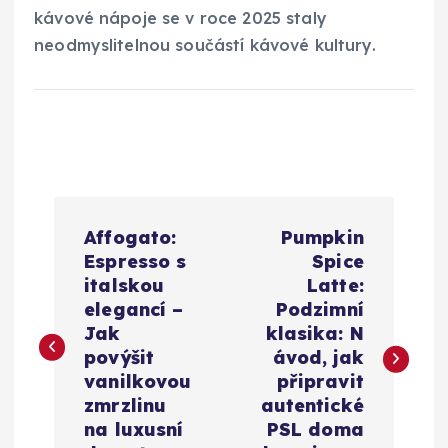
kávové nápoje se v roce 2025 staly
neodmyslitelnou součástí kávové kultury.
N
Affogato:
Pumpkin
a
Espresso s
Spice
italskou
Latte:
v
elegancí –
Podzimní
Jak
klasika: N
i
povýšit
ávod, jak
vanilkovou
připravit
g
zmrzlinu
autentické
na luxusní
PSL doma