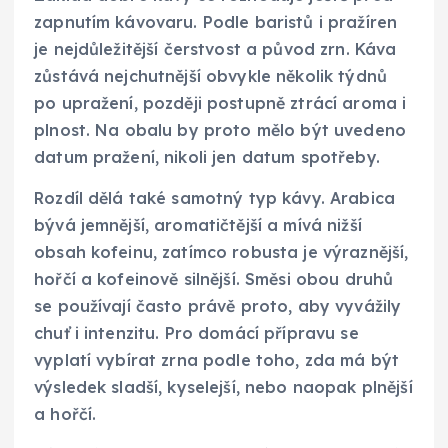
zapnutím kávovaru. Podle baristů i pražíren
je nejdůležitější čerstvost a původ zrn. Káva
zůstává nejchutnější obvykle několik týdnů
po upražení, později postupně ztrácí aroma i
plnost. Na obalu by proto mělo být uvedeno
datum pražení, nikoli jen datum spotřeby.
Rozdíl dělá také samotný typ kávy. Arabica
bývá jemnější, aromatičtější a mívá nižší
obsah kofeinu, zatímco robusta je výraznější,
hořčí a kofeinově silnější. Směsi obou druhů
se používají často právě proto, aby vyvážily
chuť i intenzitu. Pro domácí přípravu se
vyplatí vybírat zrna podle toho, zda má být
výsledek sladší, kyselejší, nebo naopak plnější
a hořčí.