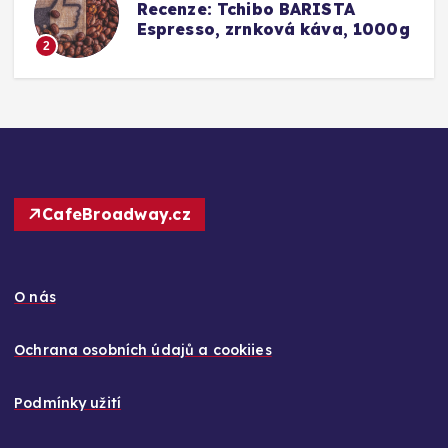
ecenze: Tchibo BARISTA
Srovná
spresso, zrnková káva, 1000g
Barist
Konkur
3
CafeBroadway.cz
O nás
Ochrana osobních údajů a cookiies
Podmínky užití