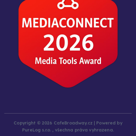
Copyright © 2026 CafeBroadway.cz | Powered by
PureLog s.r.o. , všechna práva vyhrazena.