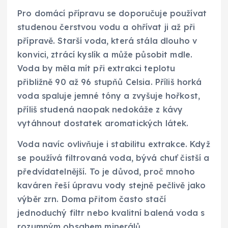
Pro domácí přípravu se doporučuje používat
studenou čerstvou vodu a ohřívat ji až při
přípravě. Starší voda, která stála dlouho v
konvici, ztrácí kyslík a může působit mdle.
Voda by měla mít při extrakci teplotu
přibližně 90 až 96 stupňů Celsia. Příliš horká
voda spaluje jemné tóny a zvyšuje hořkost,
příliš studená naopak nedokáže z kávy
vytáhnout dostatek aromatických látek.
Voda navíc ovlivňuje i stabilitu extrakce. Když
se používá filtrovaná voda, bývá chuť čistší a
předvídatelnější. To je důvod, proč mnoho
kaváren řeší úpravu vody stejně pečlivě jako
výběr zrn. Doma přitom často stačí
jednoduchý filtr nebo kvalitní balená voda s
rozumným obsahem minerálů.