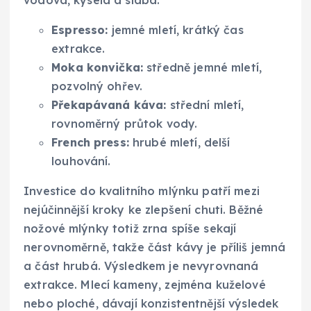
vodová, kyselá a slabá.
Espresso:
jemné mletí, krátký čas
extrakce.
Moka konvička:
středně jemné mletí,
pozvolný ohřev.
Překapávaná káva:
střední mletí,
rovnoměrný průtok vody.
French press:
hrubé mletí, delší
louhování.
Investice do kvalitního mlýnku patří mezi
nejúčinnější kroky ke zlepšení chuti. Běžné
nožové mlýnky totiž zrna spíše sekají
nerovnoměrně, takže část kávy je příliš jemná
a část hrubá. Výsledkem je nevyrovnaná
extrakce. Mlecí kameny, zejména kuželové
nebo ploché, dávají konzistentnější výsledek