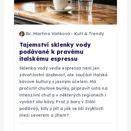
o
p
Bc. Martina Vaňková
Kult & Trendy
ř
Tajemství sklenky vody
podávané k pravému
í
italskému espressu
s
Sklenka vody vedle espressa není jen
zdvořilostní drobnost, ale součást italské
p
kávové kultury s jasným účelem. Má
pročistit chuťové buňky, připravit ústa na
ě
intenzivní chuť a v některých regionech i
vyvážit sílu kávy. Proč ji bary v Itálii
podávají, kdy ji pít a jak se liší zvyklosti
v
mezi severem a jihem?
e