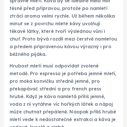
správné mletí. Káva by se ideálně měla mlít
těsně před přípravou, protože po namletí
ztrácí aroma velmi rychle. Už během několika
minut se z povrchu mleté kávy uvolňují
těkavé látky, které tvoří výslednou vůni i
chuť. Proto bývá rozdíl mezi čerstvě namletou
a předem připravenou kávou výrazný i pro
běžného pijáka.
Hrubost mletí musí odpovídat zvolené
metodě. Pro espresso je potřeba jemné mletí,
pro moka konvičku středně jemné, pro
překapávač střední a pro french press
hrubé. Když je káva namletá příliš jemně,
voda z ní vytáhne víc hořkých látek a nápoj
může chutnat přepáleně. Naopak příliš hrubé
mletí vede k nedostatečné extrakci a káva je