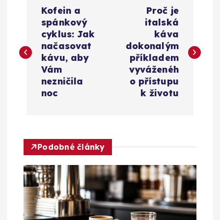
N
Kofein a
Proč je
a
spánkový
italská
cyklus: Jak
káva
v
načasovat
dokonalým
kávu, aby
příkladem
i
Vám
vyváženéh
nezničila
o přístupu
g
noc
k životu
a
c
Podobné články
e
p
r