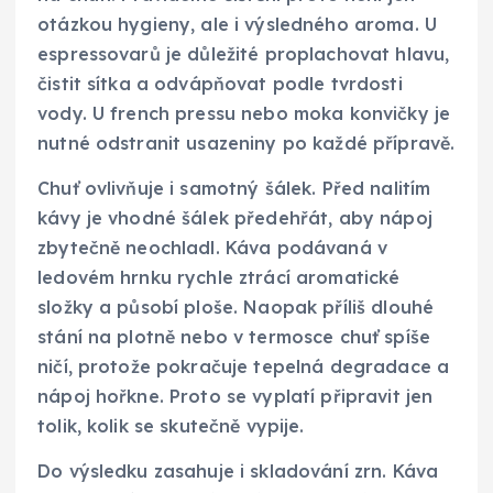
otázkou hygieny, ale i výsledného aroma. U
espressovarů je důležité proplachovat hlavu,
čistit sítka a odvápňovat podle tvrdosti
vody. U french pressu nebo moka konvičky je
nutné odstranit usazeniny po každé přípravě.
Chuť ovlivňuje i samotný šálek. Před nalitím
kávy je vhodné šálek předehřát, aby nápoj
zbytečně neochladl. Káva podávaná v
ledovém hrnku rychle ztrácí aromatické
složky a působí ploše. Naopak příliš dlouhé
stání na plotně nebo v termosce chuť spíše
ničí, protože pokračuje tepelná degradace a
nápoj hořkne. Proto se vyplatí připravit jen
tolik, kolik se skutečně vypije.
Do výsledku zasahuje i skladování zrn. Káva