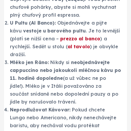
chuťové pohárky, abyste si mohli vychutnat
plný chuťový profil espressa.
U Pultu (Al Banco):
Objednávejte a pijte
kávu
vestoje u barového pultu
. Je to levnější
(platí se nižší cena –
prezzo al banco
) a
rychlejší. Sedět u stolu (
al tavolo
) je obvykle
dražší.
Mléko jen Ráno:
Nikdy si
neobjednávejte
cappuccino nebo jakoukoli mléčnou kávu po
11. hodině dopoledne
(a už vůbec ne po
jídle!). Mléko je v Itálii považováno za
součást snídaně nebo dopolední pauzy a po
jídle by narušovalo trávení.
Neprodlužovat Kávovar:
Pokud chcete
Lungo nebo Americano, nikdy nenechávejte
baristu, aby nechával vodu protékat