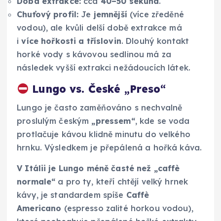
Doba extrakce:
cca
40–50 sekund
.
Chuťový profil:
Je
jemnější
(více zředěné
vodou), ale kvůli delší době extrakce má
i
více hořkosti a tříslovin
. Dlouhý kontakt
horké vody s kávovou sedlinou má za
následek vyšší extrakci nežádoucích látek.
Lungo vs. České „Preso“
Lungo je často zaměňováno s nechvalně
proslulým českým
„pressem“
, kde se voda
protlačuje kávou klidně minutu do velkého
hrnku. Výsledkem je přepálená a hořká káva.
V Itálii je Lungo méně časté než „caffè
normale“
a pro ty, kteří chtějí velký hrnek
kávy, je standardem spíše
Caffè
Americano
(espresso zalité horkou vodou),