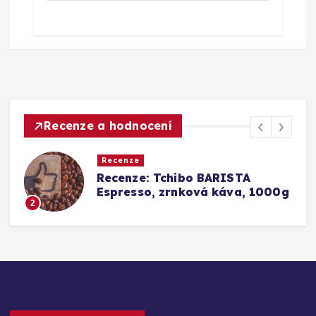
Recenze a hodnocení
Recenze
Srovnání a recenze: Tchibo
g
Barista Caffè Crema vs.
Konkurence (Fairtrade Crema)
3