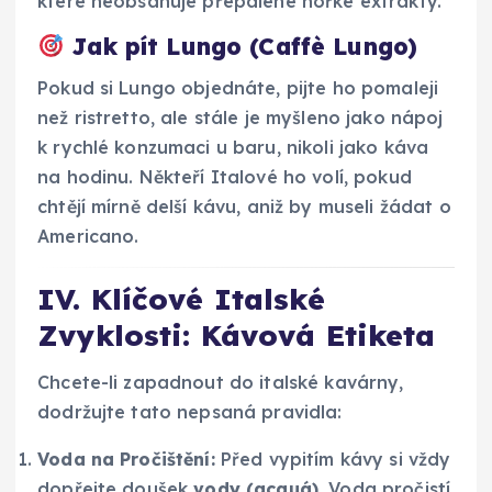
které neobsahuje přepálené hořké extrakty.
Jak pít Lungo (Caffè Lungo)
Pokud si Lungo objednáte, pijte ho pomaleji
než ristretto, ale stále je myšleno jako nápoj
k rychlé konzumaci u baru, nikoli jako káva
na hodinu. Někteří Italové ho volí, pokud
chtějí mírně delší kávu, aniž by museli žádat o
Americano.
IV. Klíčové Italské
Zvyklosti: Kávová Etiketa
Chcete-li zapadnout do italské kavárny,
dodržujte tato nepsaná pravidla:
Voda na Pročištění:
Před vypitím kávy si vždy
dopřejte doušek
vody (acquá)
. Voda pročistí