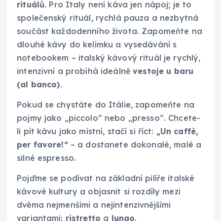
rituálů
. Pro Italy není káva jen nápoj; je to
společenský rituál, rychlá pauza a nezbytná
součást každodenního života. Zapomeňte na
dlouhé kávy do kelímku a vysedávání s
notebookem – italský kávový rituál je rychlý,
intenzivní a probíhá ideálně
vestoje u baru
(al banco)
.
Pokud se chystáte do Itálie, zapomeňte na
pojmy jako „piccolo“ nebo „presso“. Chcete-
li pít kávu jako místní, stačí si říct:
„Un caffè,
per favore!“
– a dostanete dokonalé, malé a
silné espresso.
Pojďme se podívat na základní pilíře italské
kávové kultury a objasnit si rozdíly mezi
dvěma nejmenšími a nejintenzivnějšími
variantami:
ristretto
a
lungo
.