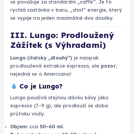
se považuje za standardní „caffè“. Je to
rychlá zastávka v baru, „shot“ energie, který
se vypije na jeden maximálně dva doušky.
III. Lungo: Prodloužený
Zážitek (s Výhradami)
Lungo (italsky „dlouhý“)
je naopak
prodloužená extrakce espressa, ale
pozor
,
nejedná se o Americano!
Co je Lungo?
Lungo používá stejnou dávku kávy jako
espresso (7–9 g), ale prodlouží se doba
průtoku vody.
Objem:
cca
50–60 ml
.