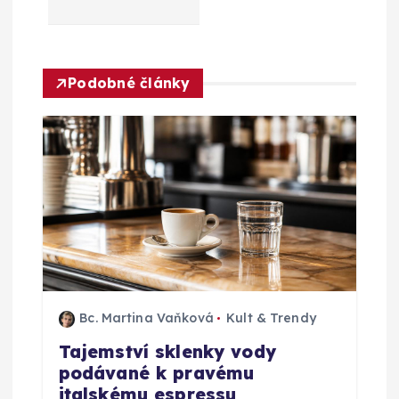
c
e
Podobné články
p
r
o
p
ř
í
Bc. Martina Vaňková
Kult & Trendy
Tajemství sklenky vody
s
podávané k pravému
italskému espressu