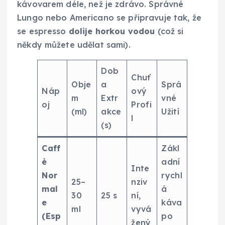
kávovarem déle, než je zdrávo. Správné
Lungo nebo Americano se připravuje tak, že
se espresso
dolije horkou vodou
(což si
někdy můžete udělat sami).
Dob
Chuť
Obje
a
Sprá
Náp
ový
m
Extr
vné
oj
Profi
(ml)
akce
Užití
l
(s)
Caff
Zákl
è
adní
Inte
Nor
rychl
25–
nziv
mal
á
30
25 s
ní,
e
káva
ml
vyvá
(Esp
po
žený