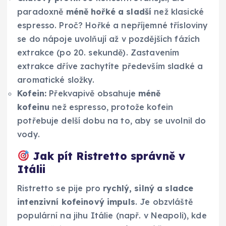
paradoxně
méně hořké a sladší
než klasické
espresso. Proč? Hořké a nepříjemné třísloviny
se do nápoje uvolňují až v pozdějších fázích
extrakce (po 20. sekundě). Zastavením
extrakce dříve zachytíte především sladké a
aromatické složky.
Kofein:
Překvapivě obsahuje
méně
kofeinu
než espresso, protože kofein
potřebuje delší dobu na to, aby se uvolnil do
vody.
Jak pít Ristretto správně v
Itálii
Ristretto se pije pro
rychlý, silný a sladce
intenzivní kofeinový impuls
. Je obzvláště
populární na jihu Itálie (např. v Neapoli), kde