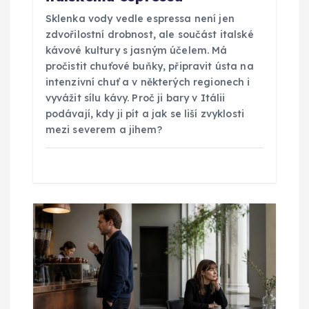
p
Sklenka vody vedle espressa není jen
ě
zdvořilostní drobnost, ale součást italské
kávové kultury s jasným účelem. Má
v
pročistit chuťové buňky, připravit ústa na
intenzivní chuť a v některých regionech i
vyvážit sílu kávy. Proč ji bary v Itálii
e
podávají, kdy ji pít a jak se liší zvyklosti
mezi severem a jihem?
k