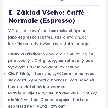
I. Základ Všeho: Caffè
Normale (Espresso)
V Itálii je „káva“ automaticky chápána
jako
espresso (caffè)
. Jde o etalon, od
kterého se odvíjí všechny ostatní nápoje.
Charakteristika:
Nápoj o objemu 25–30 ml,
připravený z 7–9 g kávy, extrahovaný pod
vysokým tlakem po dobu 25 sekund.
Chuť:
Silná, intenzivní, vyvážená kombinace
sladkosti, kyselosti a hořkosti, korunovaná
hustou, zlatohnědou
cremou
.
Pravidlo:
Pije se rychle, na dva až tři doušky,
ideálně vestoje. Dlouhé popíjení horkého
espressa není v Itálii zvykem.