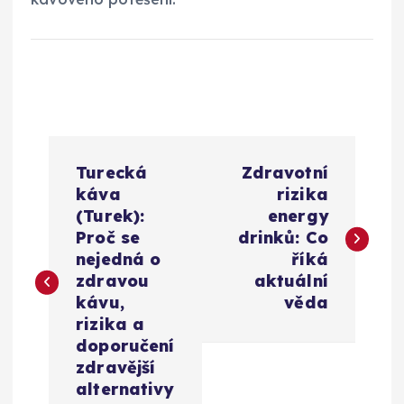
N
Turecká
Zdravotní
a
káva
rizika
(Turek):
energy
v
Proč se
drinků: Co
nejedná o
říká
i
zdravou
aktuální
kávu,
věda
g
rizika a
doporučení
a
zdravější
alternativy