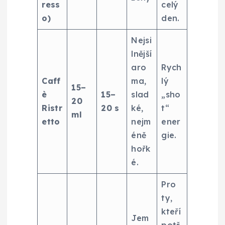
ress
celý
o)
den.
Nejsi
lnější
aro
Rych
Caff
ma,
lý
15–
è
15–
slad
„sho
20
Ristr
20 s
ké,
t“
ml
etto
nejm
ener
éně
gie.
hořk
é.
Pro
ty,
kteří
Jem
potř