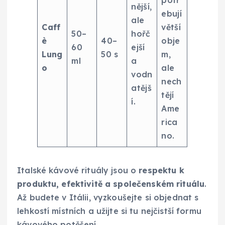
nější,
ebují
ale
Caff
větší
50–
hořč
è
40–
obje
60
ejší
Lung
50 s
m,
ml
a
o
ale
vodn
nech
atějš
tějí
í.
Ame
rica
no.
Italské kávové rituály jsou o
respektu k
produktu, efektivitě a společenském rituálu
.
Až budete v Itálii, vyzkoušejte si objednat s
lehkostí místních a užijte si tu nejčistší formu
kávového potěšení.