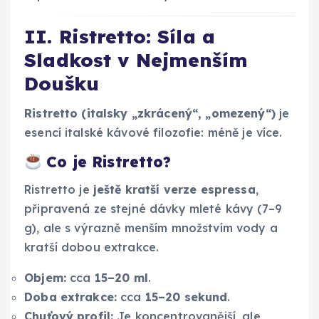
II. Ristretto: Síla a
Sladkost v Nejmenším
Doušku
Ristretto (italsky „zkrácený“, „omezený“)
je
esencí italské kávové filozofie: méně je více.
Co je Ristretto?
Ristretto je
ještě kratší verze espressa
,
připravená ze stejné dávky mleté kávy (7–9
g), ale s výrazně menším množstvím vody a
kratší dobou extrakce.
Objem:
cca
15–20 ml
.
Doba extrakce:
cca
15–20 sekund
.
Chuťový profil:
Je koncentrovanější, ale