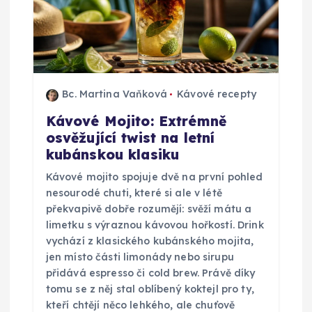
Bc. Martina Vaňková
Kávové recepty
Kávové Mojito: Extrémně
osvěžující twist na letní
kubánskou klasiku
Kávové mojito spojuje dvě na první pohled
nesourodé chuti, které si ale v létě
překvapivě dobře rozumějí: svěží mátu a
limetku s výraznou kávovou hořkostí. Drink
vychází z klasického kubánského mojita,
jen místo části limonády nebo sirupu
přidává espresso či cold brew. Právě díky
tomu se z něj stal oblíbený koktejl pro ty,
kteří chtějí něco lehkého, ale chuťově