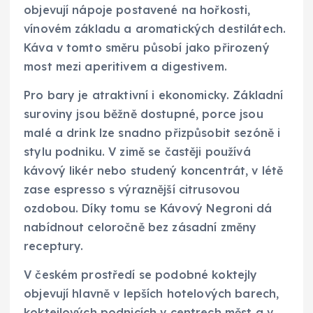
objevují nápoje postavené na hořkosti,
vínovém základu a aromatických destilátech.
Káva v tomto směru působí jako přirozený
most mezi aperitivem a digestivem.
Pro bary je atraktivní i ekonomicky. Základní
suroviny jsou běžně dostupné, porce jsou
malé a drink lze snadno přizpůsobit sezóně i
stylu podniku. V zimě se častěji používá
kávový likér nebo studený koncentrát, v létě
zase espresso s výraznější citrusovou
ozdobou. Díky tomu se Kávový Negroni dá
nabídnout celoročně bez zásadní změny
receptury.
V českém prostředí se podobné koktejly
objevují hlavně v lepších hotelových barech,
koktejlových podnicích v centrech měst a v