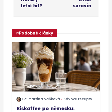
i
letní hit?
surovin
g
a
Podobné články
c
e
p
r
o
p
Bc. Martina Vaňková
Kávové recepty
Eiskaffee po německu: