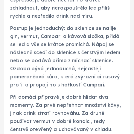
zchladnout, aby nerozpouštělo led příliš
rychle a nezředilo drink nad míru.
Postup je jednoduchý: do sklenice se nalije
gin, vermut, Campari a kávová složka, přidá
se led a vše se krátce promíchá. Nápoj se
následně scedí do sklenice s čerstvým ledem
nebo se podává přímo z míchací sklenice.
Ozdoba bývá jednoduchá, nejčastěji
pomerančová kůra, která zvýrazní citrusový
profil a propojí ho s hořkostí Campari.
Při domácí přípravě je dobré hlídat dva
momenty. Za prvé nepřehnat množství kávy,
jinak drink ztratí rovnováhu. Za druhé
používat vermut v dobré kondici, tedy
čerstvě otevřený a uchovávaný v chladu.