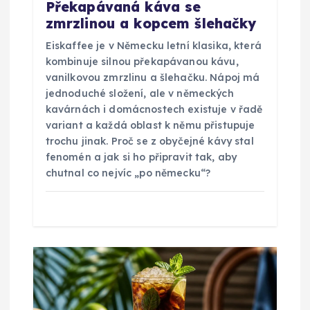
ř
Překapávaná káva se
zmrzlinou a kopcem šlehačky
í
Eiskaffee je v Německu letní klasika, která
s
kombinuje silnou překapávanou kávu,
vanilkovou zmrzlinu a šlehačku. Nápoj má
p
jednoduché složení, ale v německých
kavárnách i domácnostech existuje v řadě
variant a každá oblast k němu přistupuje
ě
trochu jinak. Proč se z obyčejné kávy stal
fenomén a jak si ho připravit tak, aby
v
chutnal co nejvíc „po německu“?
e
k