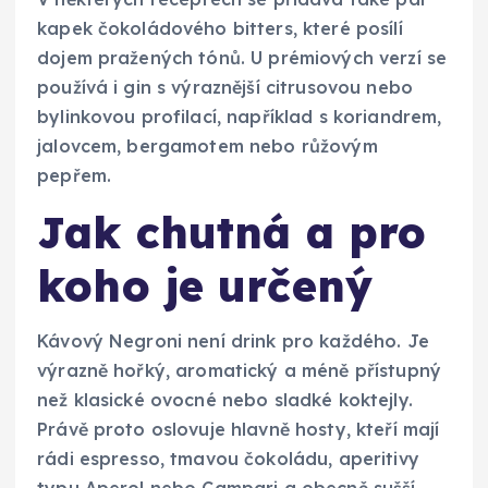
kapek čokoládového bitters, které posílí
dojem pražených tónů. U prémiových verzí se
používá i gin s výraznější citrusovou nebo
bylinkovou profilací, například s koriandrem,
jalovcem, bergamotem nebo růžovým
pepřem.
Jak chutná a pro
koho je určený
Kávový Negroni není drink pro každého. Je
výrazně hořký, aromatický a méně přístupný
než klasické ovocné nebo sladké koktejly.
Právě proto oslovuje hlavně hosty, kteří mají
rádi espresso, tmavou čokoládu, aperitivy
typu Aperol nebo Campari a obecně sušší