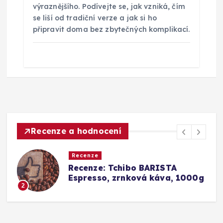
výraznějšího. Podívejte se, jak vzniká, čím
se liší od tradiční verze a jak si ho
připravit doma bez zbytečných komplikací.
Recenze a hodnocení
Recenze
Srovnání a recenze: Tchibo
0g
Barista Caffè Crema vs.
Konkurence (Fairtrade Crema)
3