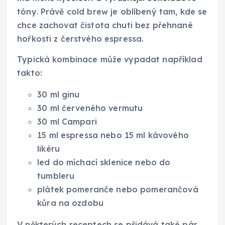
tóny. Právě cold brew je oblíbený tam, kde se
chce zachovat čistota chuti bez přehnané
hořkosti z čerstvého espressa.
Typická kombinace může vypadat například
takto:
30 ml ginu
30 ml červeného vermutu
30 ml Campari
15 ml espressa nebo 15 ml kávového
likéru
led do míchací sklenice nebo do
tumbleru
plátek pomeranče nebo pomerančová
kůra na ozdobu
V některých receptech se přidává také pár