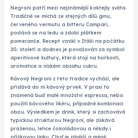
Negroni patří mezi nejznámější koktejly světa.
Tradičně se míchá ze stejných dílů ginu,
červeného vermutu a bitteru Campari,
podává se na ledu a zdobí plátkem
pomeranče. Recept vznikl v Itálii na počátku
20. století a dodnes je považován za symbol
aperitivové kultury, která stojí na hořkosti,
aromatice a nízkém obsahu cukru.
Kávový Negroni z této tradice vychází, ale
přidává do ní kávový prvek. V praxi to
znamená buď malé množství espressa, nebo
použití kávového likéru, případně kombinaci
obou. Výsledkem je drink, který si zachovává
typickou strukturou Negroni, ale získává
praženou, lehce čokoládovou a někdy i
oříškovou linku. Chuť je plnější a méně