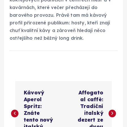
kavárnách, které večer přecházejí do
barového provozu. Právě tam má kávový
profil přirozené publikum: hosty, kteří znají
chuť kvalitní kávy a zároveň hledají něco
ostřejšího než běžný long drink.
N
Kávový
Affogato
a
Aperol
al caffè:
Spritz:
Tradiční
v
Znáte
italský
tento nový
dezert ze
italský
dvou