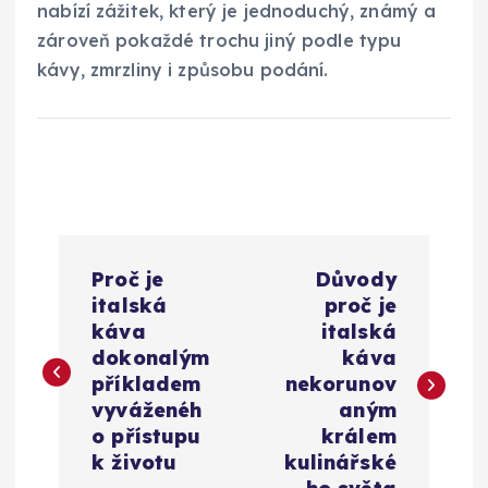
nabízí zážitek, který je jednoduchý, známý a
zároveň pokaždé trochu jiný podle typu
kávy, zmrzliny i způsobu podání.
N
Proč je
Důvody
a
italská
proč je
káva
italská
v
dokonalým
káva
příkladem
nekorunov
i
vyváženéh
aným
o přístupu
králem
g
k životu
kulinářské