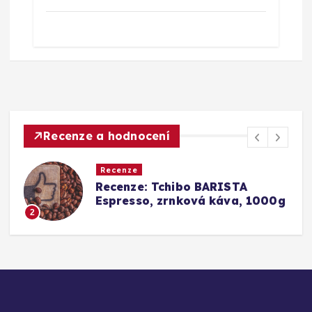
Recenze a hodnocení
Recenze
Re
Recenze: Tchibo BARISTA
Sr
Espresso, zrnková káva, 1000g
Ba
Ko
3