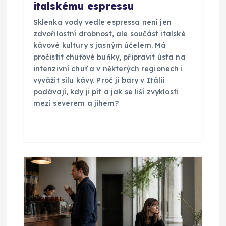
italskému espressu
s
Sklenka vody vedle espressa není jen
p
zdvořilostní drobnost, ale součást italské
kávové kultury s jasným účelem. Má
ě
pročistit chuťové buňky, připravit ústa na
intenzivní chuť a v některých regionech i
vyvážit sílu kávy. Proč ji bary v Itálii
v
podávají, kdy ji pít a jak se liší zvyklosti
mezi severem a jihem?
e
k