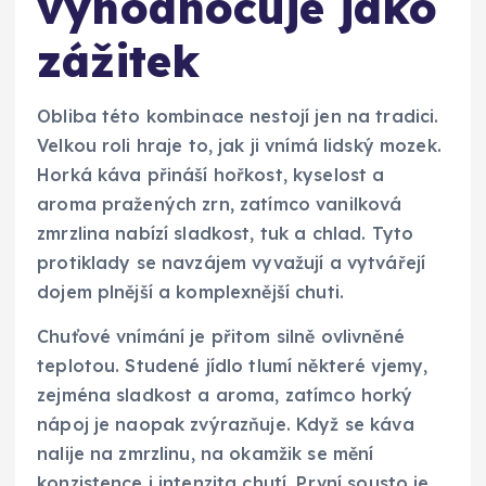
vyhodnocuje jako
zážitek
Obliba této kombinace nestojí jen na tradici.
Velkou roli hraje to, jak ji vnímá lidský mozek.
Horká káva přináší hořkost, kyselost a
aroma pražených zrn, zatímco vanilková
zmrzlina nabízí sladkost, tuk a chlad. Tyto
protiklady se navzájem vyvažují a vytvářejí
dojem plnější a komplexnější chuti.
Chuťové vnímání je přitom silně ovlivněné
teplotou. Studené jídlo tlumí některé vjemy,
zejména sladkost a aroma, zatímco horký
nápoj je naopak zvýrazňuje. Když se káva
nalije na zmrzlinu, na okamžik se mění
konzistence i intenzita chutí. První sousto je