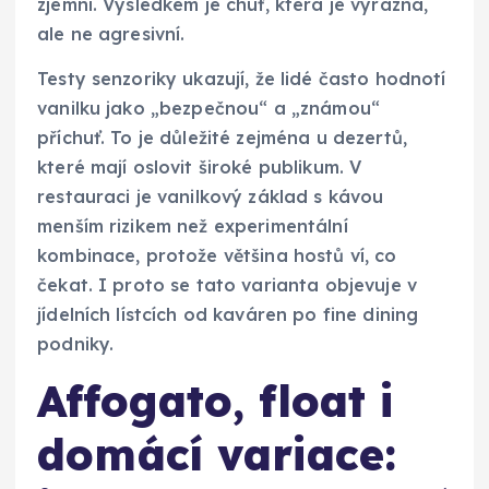
zjemní. Výsledkem je chuť, která je výrazná,
ale ne agresivní.
Testy senzoriky ukazují, že lidé často hodnotí
vanilku jako „bezpečnou“ a „známou“
příchuť. To je důležité zejména u dezertů,
které mají oslovit široké publikum. V
restauraci je vanilkový základ s kávou
menším rizikem než experimentální
kombinace, protože většina hostů ví, co
čekat. I proto se tato varianta objevuje v
jídelních lístcích od kaváren po fine dining
podniky.
Affogato, float i
domácí variace: