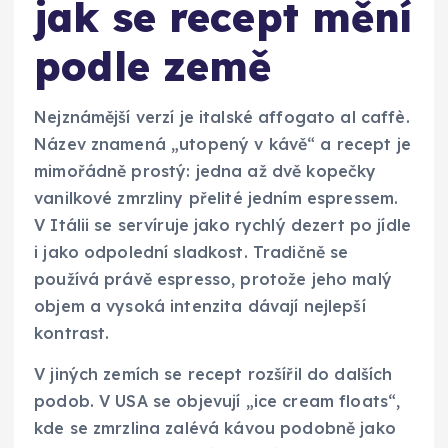
jak se recept mění
podle země
Nejznámější verzí je italské affogato al caffè.
Název znamená „utopený v kávě“ a recept je
mimořádně prostý: jedna až dvě kopečky
vanilkové zmrzliny přelité jedním espressem.
V Itálii se servíruje jako rychlý dezert po jídle
i jako odpolední sladkost. Tradičně se
používá právě espresso, protože jeho malý
objem a vysoká intenzita dávají nejlepší
kontrast.
V jiných zemích se recept rozšířil do dalších
podob. V USA se objevují „ice cream floats“,
kde se zmrzlina zalévá kávou podobně jako