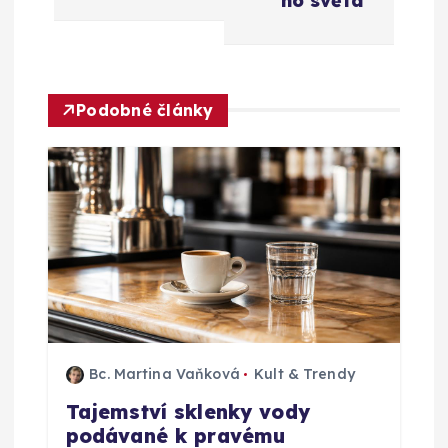
ho světa
a
c
Podobné články
e
p
r
o
p
ř
Bc. Martina Vaňková
Kult & Trendy
Tajemství sklenky vody
í
podávané k pravému