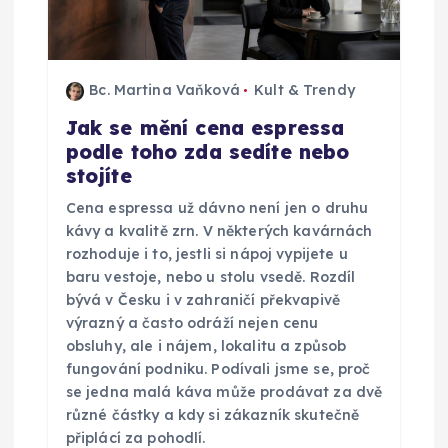
Bc. Martina Vaňková
Kult & Trendy
Jak se mění cena espressa
podle toho zda sedíte nebo
stojíte
Cena espressa už dávno není jen o druhu
kávy a kvalitě zrn. V některých kavárnách
rozhoduje i to, jestli si nápoj vypijete u
baru vestoje, nebo u stolu vsedě. Rozdíl
bývá v Česku i v zahraničí překvapivě
výrazný a často odráží nejen cenu
obsluhy, ale i nájem, lokalitu a způsob
fungování podniku. Podívali jsme se, proč
se jedna malá káva může prodávat za dvě
různé částky a kdy si zákazník skutečně
připlácí za pohodlí.