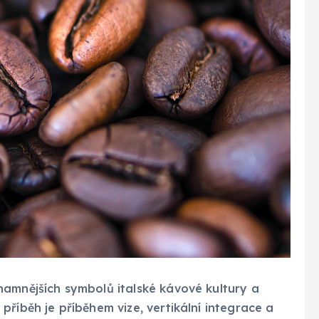
namnějších symbolů italské kávové kultury a
říběh je příběhem vize, vertikální integrace a