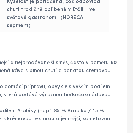
Kyselost je potlačena, což odpovídá
chuti tradičně oblíbené v Itálii i ve
světové gastronomii (HORECA
segment).
ější a nejprodávanější směs, často v poměru
60
řeněná káva s plnou chutí a bohatou cremovou
o domácí přípravu, obvykle s vyšším podílem
a), která dodává výraznou hořkočokoládovou
odílem Arabiky (např. 85 % Arabika / 15 %
le s krémovou texturou a jemnější, sametovou