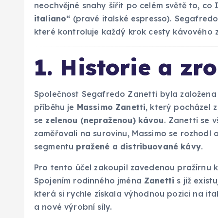
neochvějné snahy šířit po celém světě to, co 
italiano“
(pravé italské espresso). Segafredo 
které kontroluje každý krok cesty kávového z
1. Historie a zr
Společnost Segafredo Zanetti byla založena
příběhu je
Massimo Zanetti
, který pocházel 
se
zelenou (nepraženou) kávou
. Zanetti se 
zaměřovali na surovinu, Massimo se rozhodl 
segmentu
pražené a distribuované kávy
.
Pro tento účel zakoupil zavedenou pražírnu 
Spojením rodinného jména
Zanetti
s již exist
která si rychle získala výhodnou pozici na i
a nové výrobní síly.