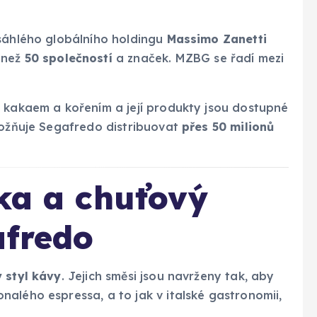
zsáhlého globálního holdingu
Massimo Zanetti
e než
50 společností
a značek. MZBG se řadí mezi
, kakaem a kořením a její produkty jsou dostupné
umožňuje Segafredo distribuovat
přes 50 milionů
ika a chuťový
afredo
ý styl kávy
. Jejich směsi jsou navrženy tak, aby
alého espressa, a to jak v italské gastronomii,