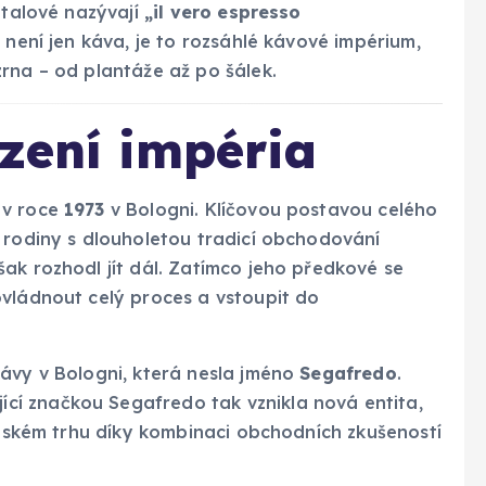
Italové nazývají
„il vero espresso
není jen káva, je to rozsáhlé kávové impérium,
rna – od plantáže až po šálek.
ození impéria
 v roce
1973
v Bologni. Klíčovou postavou celého
z rodiny s dlouholetou tradicí obchodování
však rozhodl jít dál. Zatímco jeho předkové se
ovládnout celý proces a vstoupit do
kávy v Bologni, která nesla jméno
Segafredo
.
ující značkou Segafredo tak vznikla nová entita,
talském trhu díky kombinaci obchodních zkušeností