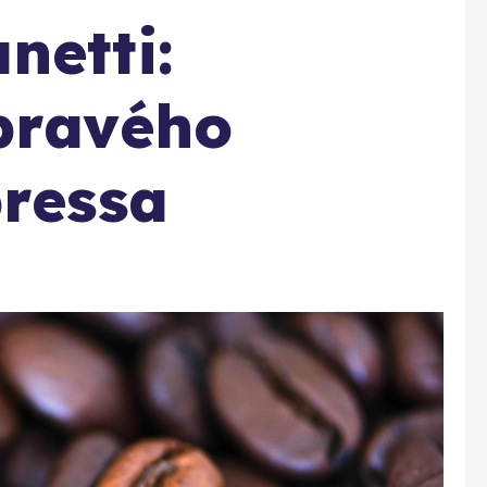
netti:
pravého
pressa