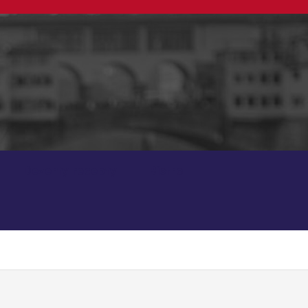
Dezerty recepty
Bistro