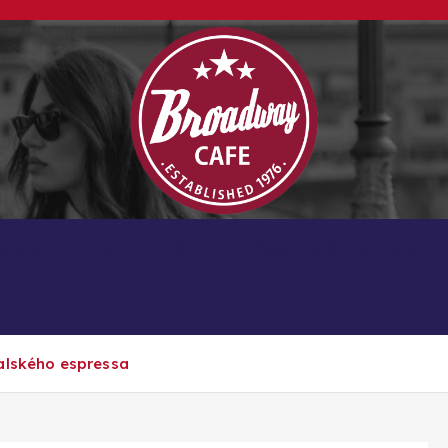
Kávové recepty, lifestyle a trendy inspirace
cepty
Magazín kávy
Recenze & Hodnocení
talského espressa