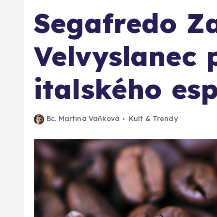
Segafredo Za
Velvyslanec 
italského es
Bc. Martina Vaňková
Kult & Trendy