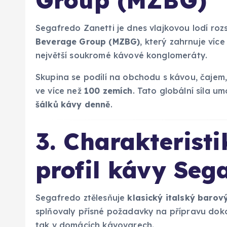
Group (MZBG)
Segafredo Zanetti je dnes vlajkovou lodí ro
Beverage Group (MZBG)
, který zahrnuje víc
největší soukromé kávové konglomeráty.
Skupina se podílí na obchodu s kávou, čajem
ve více než
100 zemích
. Tato globální síla 
šálků kávy denně
.
3. Charakterist
profil kávy Seg
Segafredo ztělesňuje
klasický italský barov
splňovaly přísné požadavky na přípravu dokon
tak v domácích kávovarech.