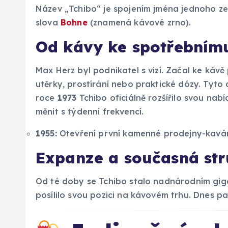
Název „Tchibo“ je spojením jména jednoho ze
slova
Bohne
(znamená kávové zrno).
Od kávy ke spotřebnímu
Max Herz byl podnikatel s vizí. Začal ke káv
utěrky, prostírání nebo praktické dózy. Tyto 
roce
1973
Tchibo oficiálně rozšířilo svou nab
měnit s týdenní frekvencí.
1955:
Otevření první kamenné prodejny-kavá
Expanze a současná str
Od té doby se Tchibo stalo nadnárodním gig
posílilo svou pozici na kávovém trhu. Dnes pa