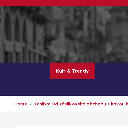
S
k
i
p
t
o
c
o
n
Life Style
Kult & Trendy
Kávové re
t
e
Italská kuchyně
n
t
Home
Tchibo: Od zásilkového obchodu s kávou k