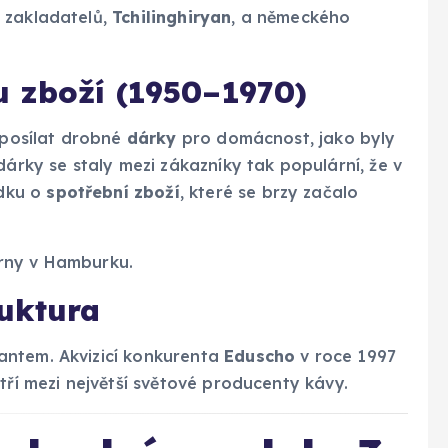
 zakladatelů,
Tchilinghiryan
, a německého
 zboží (1950–1970)
ě posílat drobné
dárky
pro domácnost, jako byly
dárky se staly mezi zákazníky tak populární, že v
ídku o
spotřební zboží
, které se brzy začalo
rny v Hamburku.
uktura
antem. Akvizicí konkurenta
Eduscho
v roce 1997
tří mezi největší světové producenty kávy.