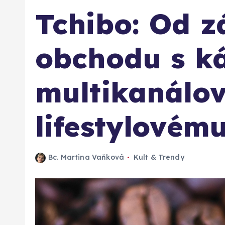
Tchibo: Od z
obchodu s k
multikanálo
lifestylovém
Bc. Martina Vaňková
Kult & Trendy