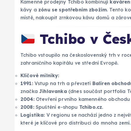
Kamenné prodejny Tchibo kombinují
kaváren
kávy a
zónu se spotřebním zbožím
. Tento k
místě, nakoupit zrnkovou kávu domů a zárov
Tchibo v Česk
Tchibo vstoupilo na československý trh v ro
zahraničního kapitálu ve střední Evropě.
Klíčové milníky:
1991:
Vstup na trh a převzetí
Balíren obchod
značka
Jihlavanka
(dnes součást portfolia T
2004:
Otevření prvního kamenného obchodu 
2008:
Spuštění e-shopu
Tchibo.cz
.
Logistika:
V regionu se nachází jedno z největ
které je klíčové pro distribuci do mnoha zemí.