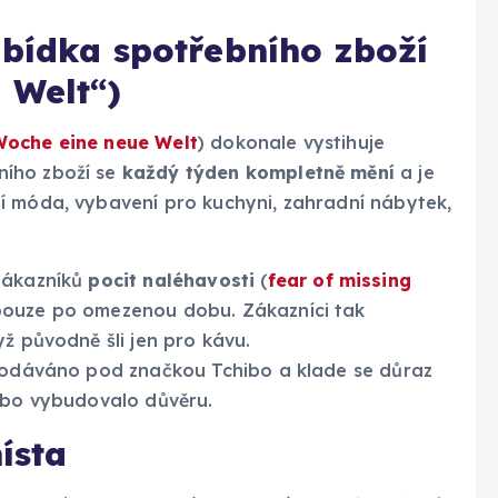
abídka spotřebního zboží
 Welt“)
Woche eine neue Welt
) dokonale vystihuje
ního zboží se
každý týden kompletně mění
a je
í móda, vybavení pro kuchyni, zahradní nábytek,
zákazníků
pocit naléhavosti
(
fear of missing
pouze po omezenou dobu. Zákazníci tak
ž původně šli jen pro kávu.
rodáváno pod značkou Tchibo a klade se důraz
hibo vybudovalo důvěru.
ísta