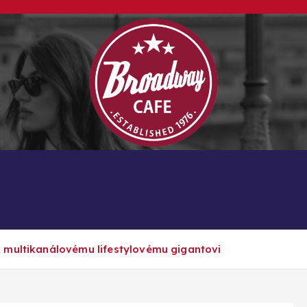
Kávové recepty, lifestyle a trendy inspirace
cepty
Magazín kávy
Recenze & Hodnocení
 multikanálovému lifestylovému gigantovi