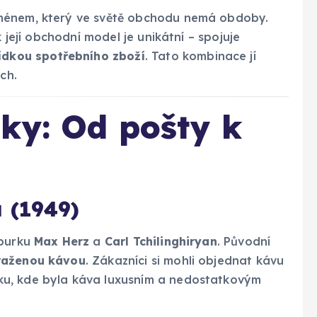
oménem, který ve světě obchodu nemá obdoby.
k její obchodní model je unikátní – spojuje
ídkou spotřebního zboží
. Tato kombinace jí
ch.
ky: Od pošty k
 (1949)
mburku
Max Herz
a
Carl Tchilinghiryan
. Původní
praženou kávou
. Zákazníci si mohli objednat kávu
ku, kde byla káva luxusním a nedostatkovým