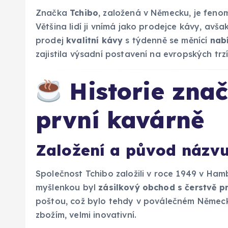
Značka
Tchibo
, založená v Německu, je fen
Většina lidí ji vnímá jako prodejce kávy, avša
prodej
kvalitní kávy
s týdenně se měnící
nab
zajistila výsadní postavení na evropských trzí
Historie znač
první kavárně
Založení a původ názvu
Společnost Tchibo založili v roce 1949 v Ha
myšlenkou byl
zásilkový obchod s čerstvě 
poštou, což bylo tehdy v poválečném Němec
zbožím, velmi inovativní.