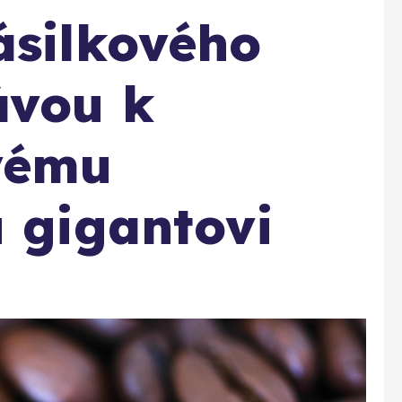
ásilkového
ávou k
vému
u gigantovi