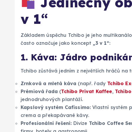
Jedinečný ob
v 1“
Základem úspěchu Tchibo je jeho multikanálov
často označuje jako koncept
„3 v 1“
:
1. Káva: Jádro podniká
Tchibo zůstává jedním z největších hráčů na t
Zrnková a mletá káva
(např. řady
Tchibo Ex
Prémiová řada
(
Tchibo Privat Kaffee
,
Tchibo
jednodruhových plantáží.
Kapslový systém Cafissimo:
Vlastní systém p
crema a překapávané kávy.
Profesionální řešení:
Divize
Tchibo Coffee Se
firmy, hotely a gastronomii.