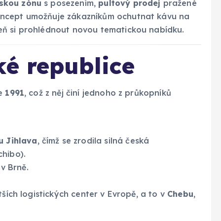
skou zónu
s posezením,
pultový prodej
pražené
oncept umožňuje zákazníkům ochutnat kávu na
eň si prohlédnout novou tematickou nabídku.
é republice
ce
1991
, což z něj činí jednoho z průkopníků
u Jihlava
, čímž se zrodila silná česká
chibo).
v Brně.
ších logistických center v Evropě, a to v
Chebu
,