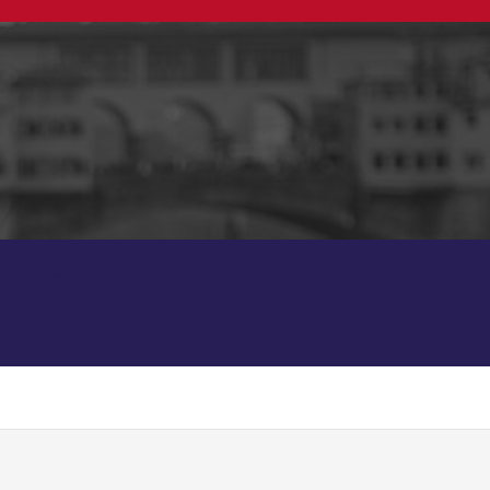
Dezerty recepty
Bistro