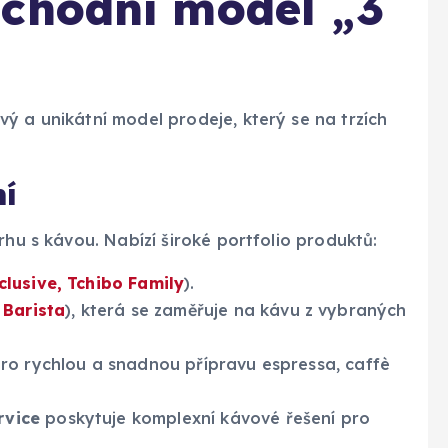
chodní model „3
ý a unikátní model prodeje, který se na trzích
ní
rhu s kávou. Nabízí široké portfolio produktů:
clusive, Tchibo Family
).
 Barista
), která se zaměřuje na kávu z vybraných
ro rychlou a snadnou přípravu espressa, caffè
rvice
poskytuje komplexní kávové řešení pro