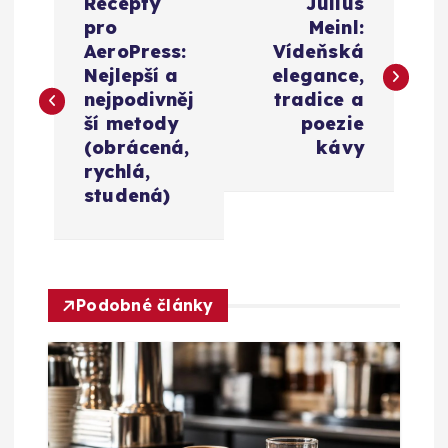
Recepty
Julius
a
pro
Meinl:
AeroPress:
Vídeňská
v
Nejlepší a
elegance,
nejpodivněj
tradice a
i
ší metody
poezie
(obrácená,
kávy
g
rychlá,
studená)
a
c
Podobné články
e
p
r