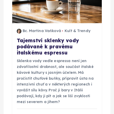
o
p
ř
Bc. Martina Vaňková
Kult & Trendy
Tajemství sklenky vody
í
podávané k pravému
italskému espressu
s
Sklenka vody vedle espressa není jen
p
zdvořilostní drobnost, ale součást italské
kávové kultury s jasným účelem. Má
ě
pročistit chuťové buňky, připravit ústa na
intenzivní chuť a v některých regionech i
vyvážit sílu kávy. Proč ji bary v Itálii
v
podávají, kdy ji pít a jak se liší zvyklosti
mezi severem a jihem?
e