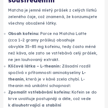
soustředěním
Matcha je jemně mletý prášek z celých lístků
zeleného čaje, což znamená, že konzumujete
všechny obsažené látky.
Obsah kofeinu:
Porce na Matcha Latte
(cca 1−2 gramy prášku) obsahuje
obvykle 35−85 mg kofeinu, tedy často méně
než káva, ale zato se vstřebává celý prášek,
ne jen louhovaný extrakt.
Klíčová látka – L-theanin:
Zásadní rozdíl
spočívá v přítomnosti aminokyseliny
L-
theanin
, která je v kávě zcela chybí. L-
theanin má unikátní schopnost:
Zpomalit vstřebávání kofeinu:
Kofein se do
krve uvolňuje postupněji a déle, což vede
k
dlouhotrvající a stabilní