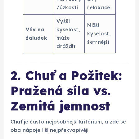
/úzkosti
relaxace
Vyšší
Nižší
Vliv na
kyselost,
kyselost,
žaludek
může
šetrnější
dráždit
2. Chuť a Požitek:
Pražená síla vs.
Zemitá jemnost
Chuť je často nejosobnější kritérium, a zde se
oba nápoje liší nejpřekvapivěji.