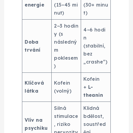
energie
(15−45 mi
(30+ minu
nut)
t)
2−3 hodin
4−6 hodi
y (s
n
Doba
následný
(stabilní,
trvání
m
bez
poklesem
„crashe“)
)
Kofein
Klíčová
Kofein
+
L-
látka
(volný)
theanin
Silná
Klidná
stimulace
bdělost,
Vliv na
, riziko
soustřed
psychiku
nervozity
ění,