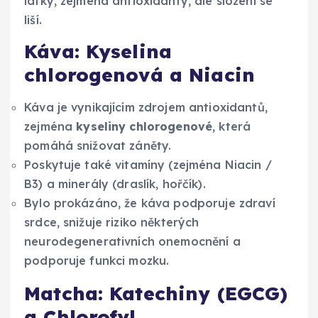
látky, zejména antioxidanty, ale složení se
liší.
Káva: Kyselina
chlorogenová a Niacin
Káva je vynikajícím zdrojem antioxidantů,
zejména
kyseliny chlorogenové
, která
pomáhá snižovat záněty.
Poskytuje také vitamíny (zejména Niacin /
B3) a minerály (draslík, hořčík).
Bylo prokázáno, že káva podporuje zdraví
srdce, snižuje riziko některých
neurodegenerativních onemocnění a
podporuje funkci mozku.
Matcha: Katechiny (EGCG)
a Chlorofyl