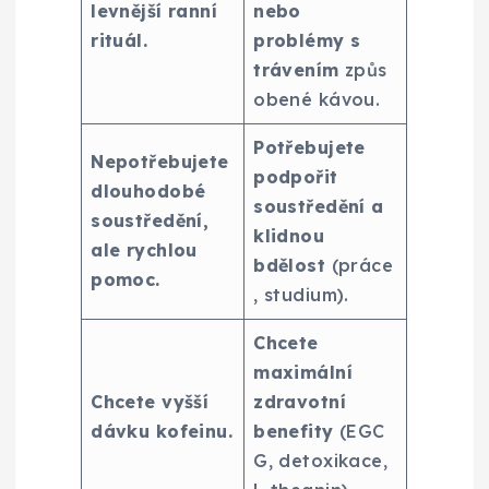
levnější ranní
nebo
rituál.
problémy s
trávením
způs
obené kávou.
Potřebujete
Nepotřebujete
podpořit
dlouhodobé
soustředění a
soustředění,
klidnou
ale rychlou
bdělost
(práce
pomoc.
, studium).
Chcete
maximální
Chcete vyšší
zdravotní
dávku kofeinu.
benefity
(EGC
G, detoxikace,