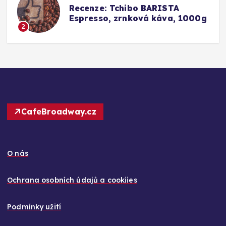
Srovnání a recenze: Tchibo
g
Barista Caffè Crema vs.
Konkurence (Fairtrade Crema)
3
CafeBroadway.cz
O nás
Ochrana osobních údajů a cookiies
Podmínky užití