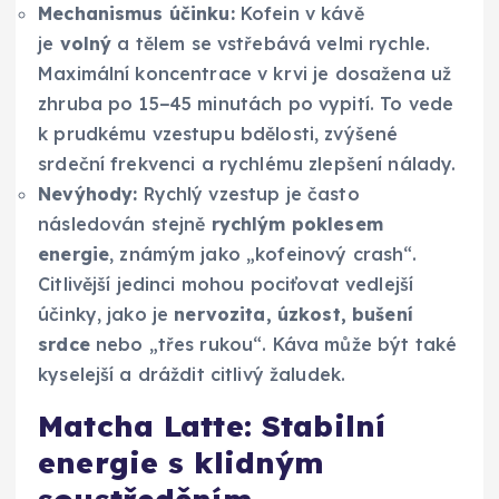
Mechanismus účinku:
Kofein v kávě
je
volný
a tělem se vstřebává velmi rychle.
Maximální koncentrace v krvi je dosažena už
zhruba po 15−45 minutách po vypití. To vede
k prudkému vzestupu bdělosti, zvýšené
srdeční frekvenci a rychlému zlepšení nálady.
Nevýhody:
Rychlý vzestup je často
následován stejně
rychlým poklesem
energie
, známým jako „kofeinový crash“.
Citlivější jedinci mohou pociťovat vedlejší
účinky, jako je
nervozita, úzkost, bušení
srdce
nebo „třes rukou“. Káva může být také
kyselejší a dráždit citlivý žaludek.
Matcha Latte: Stabilní
energie s klidným