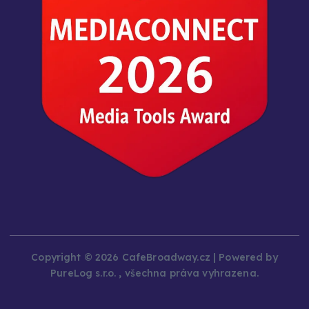
Copyright © 2026 CafeBroadway.cz | Powered by
PureLog s.r.o. , všechna práva vyhrazena.