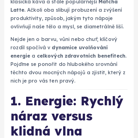
klasická káva a stále populárnější
Matcha
Latte
. Ačkoli oba slibují probuzení a zvýšení
produktivity, způsob, jakým tyto nápoje
ovlivňují naše tělo a mysl, se diametrálně liší.
Nejde jen o barvu, vůni nebo chuť; klíčový
rozdíl spočívá v
dynamice uvolňování
energie
a
celkových zdravotních benefitech
.
Pojďme se ponořit do hlubokého srovnání
těchto dvou mocných nápojů a zjistit, který z
nich je pro vás ten pravý.
1. Energie: Rychlý
náraz versus
klidná vlna