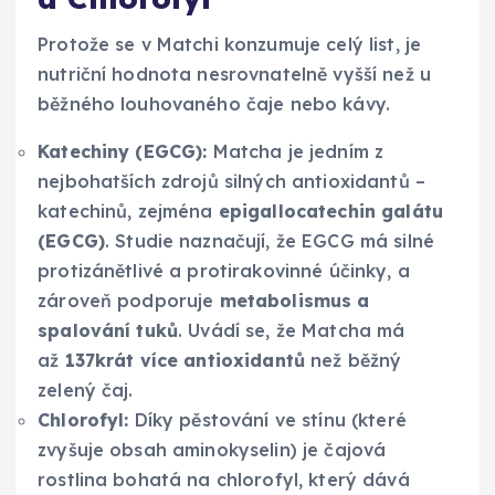
Protože se v Matchi konzumuje celý list, je
nutriční hodnota nesrovnatelně vyšší než u
běžného louhovaného čaje nebo kávy.
Katechiny (EGCG):
Matcha je jedním z
nejbohatších zdrojů silných antioxidantů –
katechinů, zejména
epigallocatechin galátu
(EGCG)
. Studie naznačují, že EGCG má silné
protizánětlivé a protirakovinné účinky, a
zároveň podporuje
metabolismus a
spalování tuků
. Uvádí se, že Matcha má
až
137krát více antioxidantů
než běžný
zelený čaj.
Chlorofyl:
Díky pěstování ve stínu (které
zvyšuje obsah aminokyselin) je čajová
rostlina bohatá na chlorofyl, který dává