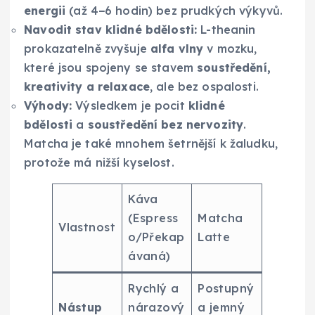
energii
(až 4−6 hodin) bez prudkých výkyvů.
Navodit stav klidné bdělosti:
L-theanin
prokazatelně zvyšuje
alfa vlny
v mozku,
které jsou spojeny se stavem
soustředění,
kreativity a relaxace
, ale bez ospalosti.
Výhody:
Výsledkem je pocit
klidné
bdělosti
a
soustředění bez nervozity
.
Matcha je také mnohem šetrnější k žaludku,
protože má nižší kyselost.
Káva
(Espress
Matcha
Vlastnost
o/Překap
Latte
ávaná)
Rychlý a
Postupný
Nástup
nárazový
a jemný