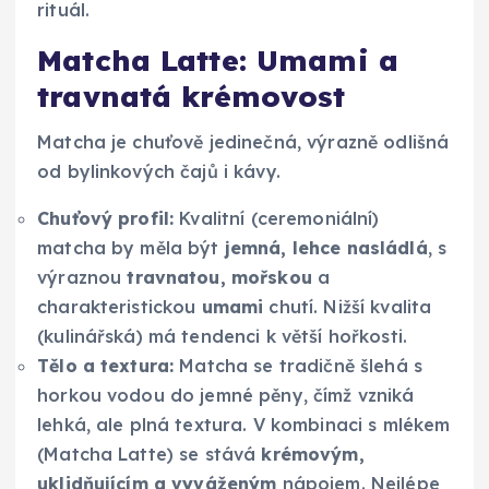
rituál.
Matcha Latte: Umami a
travnatá krémovost
Matcha je chuťově jedinečná, výrazně odlišná
od bylinkových čajů i kávy.
Chuťový profil:
Kvalitní (ceremoniální)
matcha by měla být
jemná, lehce nasládlá
, s
výraznou
travnatou, mořskou
a
charakteristickou
umami
chutí. Nižší kvalita
(kulinářská) má tendenci k větší hořkosti.
Tělo a textura:
Matcha se tradičně šlehá s
horkou vodou do jemné pěny, čímž vzniká
lehká, ale plná textura. V kombinaci s mlékem
(Matcha Latte) se stává
krémovým,
uklidňujícím a vyváženým
nápojem. Nejlépe