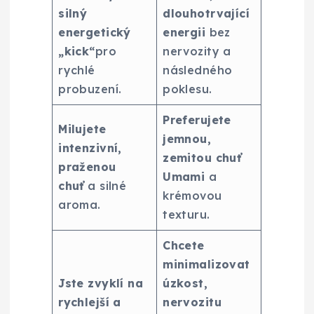
silný
dlouhotrvající
energetický
energii
bez
„kick“
pro
nervozity a
rychlé
následného
probuzení.
poklesu.
Preferujete
Milujete
jemnou,
intenzivní,
zemitou chuť
praženou
Umami
a
chuť
a silné
krémovou
aroma.
texturu.
Chcete
minimalizovat
Jste zvyklí na
úzkost,
rychlejší a
nervozitu